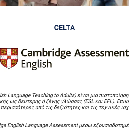
CELTA
ish
Language
Teaching
to
Adults
) είναι μια πιστοποίη
ικής ως δεύτερης ή ξένης γλώσσας (
ESL
και
EFL
). Επι
περισσότερες από τις δεξιότητες και τις τεχνικές ισχ
dge
English
Language
Assessment
μέσω εξουσιοδοτημέν