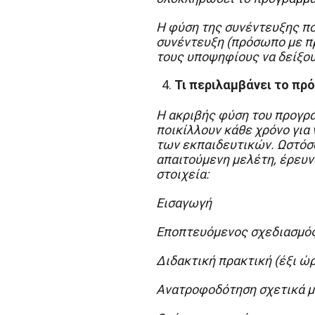
Η φύση της συνέντευξης ποι
συνέντευξη (πρόσωπο με πρ
τους υποψηφίους να δείξου
Τι περιλαμβάνει το πρ
Η ακριβής φύση του προγρά
ποικίλλουν κάθε χρόνο για 
των εκπαιδευτικών. Ωστόσο
απαιτούμενη μελέτη, έρευν
στοιχεία:
Εισαγωγή
Εποπτευόμενος σχεδιασμό
Διδακτική πρακτική (έξι ώ
Ανατροφοδότηση σχετικά μ