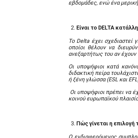
εβδομάδες, ενώ ένα μερική
Είναι το
DELTA
κατάλληλ
Το Delta έχει σχεδιαστεί 
οποίοι θέλουν να διευρύν
ανεξαρτήτως του αν έχουν 
Οι υποψήφιοι κατά κανόνα
διδακτική πείρα τουλάχιστ
ή ξένη γλώσσα (ESL και EF
Οι υποψήφιοι πρέπει να έχ
κοινού ευρωπαϊκού πλαισίο
Πώς γίνεται η επιλογή
Ο ενδιαφερόμενος συμπληρ