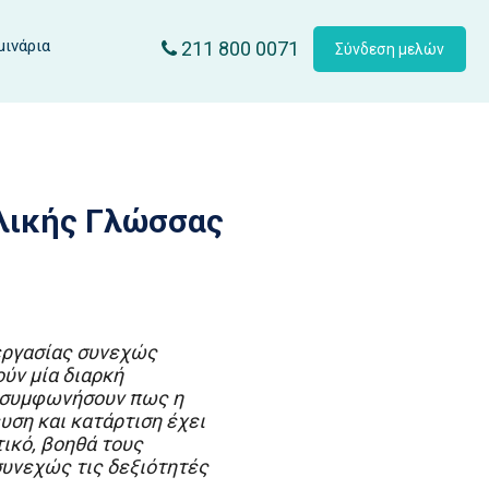
μινάρια
211 800 0071
Σύνδεση μελών
λικής Γλώσσας
 εργασίας συνεχώς
ύν μία διαρκή
α συμφωνήσουν πως η
υση και κατάρτιση έχει
τικό, βοηθά τους
συνεχώς τις δεξιότητές