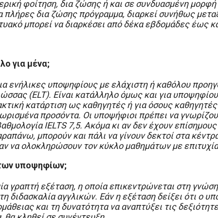
ερική φοίτηση, δια ζώσης ή και σε συνδυασμένη μορφή 
α πλήρες δια ζώσης πρόγραμμα, διαρκεί συνήθως μετα
υακό μπορεί να διαρκέσει από δέκα εβδομάδες έως κα
ο για μένα;
για ενήλικες υποψηφίους με ελάχιστη ή καθόλου προηγ
λώσσας (ELT). Είναι κατάλληλο όμως και για υποψηφίου
ακτική κατάρτιση ως καθηγητές ή για όσους καθηγητές
ρισμένα προσόντα. Οι υποψήφιοι πρέπει να γνωρίζου
αθμολογία IELTS 7,5. Ακόμα κι αν δεν έχουν επίσημου
ραπάνω, μπορούν και πάλι να γίνουν δεκτοί στα κέντρ
αν να ολοκληρώσουν τον κύκλο μαθημάτων με επιτυχία
 των υποψηφίων;
μία γραπτή εξέταση, η οποία επικεντρώνεται στη γνώση
τη διδασκαλία αγγλικών. Εάν η εξέταση δείξει ότι ο υ
άθειας και τη δυνατότητα να αναπτύξει τις δεξιότητες
 θα κληθεί σε συνέντευξη.