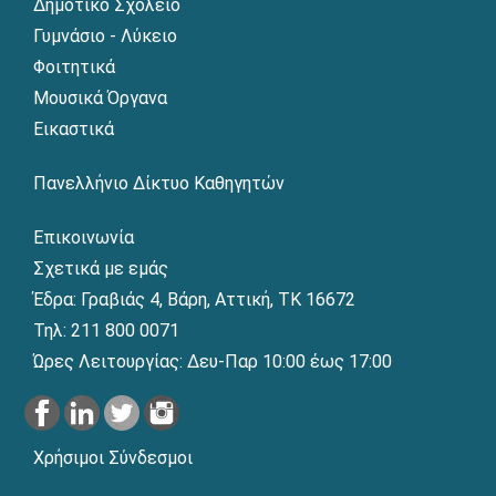
Δημοτικό Σχολείο
Γυμνάσιο - Λύκειο
Φοιτητικά
Μουσικά Όργανα
Εικαστικά
Πανελλήνιο Δίκτυο Καθηγητών
Επικοινωνία
Σχετικά με εμάς
Έδρα: Γραβιάς 4, Βάρη, Αττική, ΤΚ 16672
Τηλ: 211 800 0071
Ώρες Λειτουργίας: Δευ-Παρ 10:00 έως 17:00
Χρήσιμοι Σύνδεσμοι