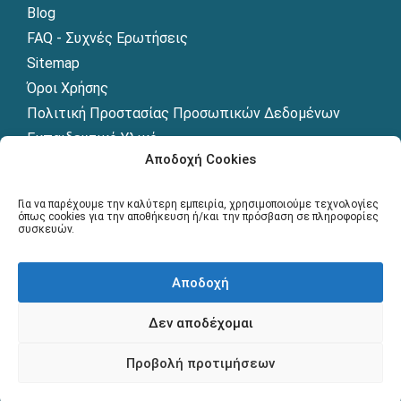
Blog
FAQ - Συχνές Ερωτήσεις
Sitemap
Όροι Χρήσης
Πολιτική Προστασίας Προσωπικών Δεδομένων
Εκπαιδευτικό Υλικό
Αποδοχή Cookies
Για εκπαιδευτικούς
Για να παρέχουμε την καλύτερη εμπειρία, χρησιμοποιούμε τεχνολογίες
όπως cookies για την αποθήκευση ή/και την πρόσβαση σε πληροφορίες
Εγγραφή
συσκευών.
Σύνδεση Μελών
Σεμινάρια
Αποδοχή
Γραφείο Διασύνδεσης
Δεν αποδέχομαι
Copyright © Πανελλήνιο Δίκτυο Καθηγητών, 2013-2026. All
Προβολή προτιμήσεων
Rights Reserved. Website by
webnest.gr