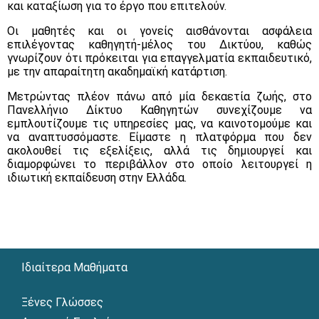
και καταξίωση για το έργο που επιτελούν.
Οι μαθητές και οι γονείς αισθάνονται ασφάλεια
επιλέγοντας καθηγητή-μέλος του Δικτύου, καθώς
γνωρίζουν ότι πρόκειται για επαγγελματία εκπαιδευτικό,
με την απαραίτητη ακαδημαϊκή κατάρτιση.
Μετρώντας πλέον πάνω από μία δεκαετία ζωής, στο
Πανελλήνιο Δίκτυο Καθηγητών συνεχίζουμε να
εμπλουτίζουμε τις υπηρεσίες μας, να καινοτομούμε και
να αναπτυσσόμαστε. Είμαστε η πλατφόρμα που δεν
ακολουθεί τις εξελίξεις, αλλά τις δημιουργεί και
διαμορφώνει το περιβάλλον στο οποίο λειτουργεί η
ιδιωτική εκπαίδευση στην Ελλάδα.
Ιδιαίτερα Μαθήματα
Ξένες Γλώσσες