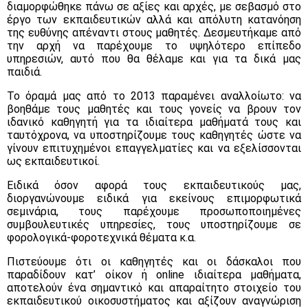
διαμορφώθηκε πάνω σε αξίες και αρχές, με σεβασμό στο
έργο των εκπαιδευτικών αλλά και απόλυτη κατανόηση
της ευθύνης απέναντι στους μαθητές. Δεσμευτήκαμε από
την αρχή να παρέχουμε το υψηλότερο επίπεδο
υπηρεσιών, αυτό που θα θέλαμε και για τα δικά μας
παιδιά.
Το όραμά μας από το 2013 παραμένει αναλλοίωτο: να
βοηθάμε τους μαθητές και τους γονείς να βρουν τον
ιδανικό καθηγητή για τα ιδιαίτερα μαθήματά τους και
ταυτόχρονα, να υποστηρίζουμε τους καθηγητές ώστε να
γίνουν επιτυχημένοι επαγγελματίες και να εξελίσσονται
ως εκπαιδευτικοί.
Ειδικά όσον αφορά τους εκπαιδευτικούς μας,
διοργανώνουμε ειδικά για εκείνους επιμορφωτικά
σεμινάρια, τους παρέχουμε προσωποποιημένες
συμβουλευτικές υπηρεσίες, τους υποστηρίζουμε σε
φορολογικά-φοροτεχνικά θέματα κ.α.
Πιστεύουμε ότι οι καθηγητές και οι δάσκαλοι που
παραδίδουν κατ’ οίκον ή online ιδιαίτερα μαθήματα,
αποτελούν ένα σημαντικό και απαραίτητο στοιχείο του
εκπαιδευτικού οικοσυστήματος και αξίζουν αναγνώριση