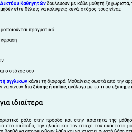
υ Δικτύου Καθηγητών
δουλεύουν με κάθε μαθητή ξεχωριστά,
 μηδέν είτε θέλεις να καλύψεις κενά, στόχος τους είναι:
σιμοποιούνται πραγματικά
 έκφραση
ών
αι ο στόχος σου
ητή αγγλικών
κάνει τη διαφορά. Μαθαίνεις σωστά από την αρχ
ν να γίνουν
δια ζώσης ή online
, ανάλογα με το τι σε εξυπηρε
για ιδιαίτερα
οριστικό ρόλο στην πρόοδο και στην ποιότητα της μάθησ
 στο επίπεδο, την ηλικία και τον στόχο του εκάστοτε μαθ
ρχή βοηθά να αποφευχθούν λάθη και να χτιστεί σωστή βάση στ