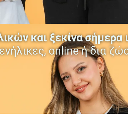
λικών και ξεκίνα σήμερα 
 ενήλικες, online ή δια ζώ