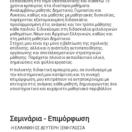
Εκπαίδευση στο νομό Θεσσαλονίκης και διαθέτω 15
χρόνια εμπειρίας στα ιδιαίτερα μαθήματα.
Αναλαμβάνω μαθητές Δημοτικού, Γυμνασίου και
Λυκείου, καθώς και μαθητές με μαθησιακές δυσκολίες,
παρέχοντας εξατομικευμένη διδασκαλία
προσαρμοσμένη στις ανάγκες και τον τρόπο μάθησης
κάθε παιδιού. Ειδικεύομαι στη διδασκαλία φιλολογικών
μαθημάτων, Νέων και Αρχαίων Ελληνικών, καθώς και
στη μελέτη μαθητών Δημοτικού.
Στόχος μου είναι όχι μόνο η βελτίωση της σχολικής
επίδοσης, αλλά και η ανάπτυξη αυτοπεποίθησης,
οργάνωσης και αποτελεσματικών στρατηγικών
μάθησης. Παρέχεται πλούσιο εκπαιδευτικό υλικό,
σημειώσεις και φύλλα εργασίας.
Η πολυετής διδακτική εμπειρία μου, σε συνδυασμό με
την επιστημονική μου κατάρτιση και τη συνεχή
επιμόρφωση, μου επιτρέπουν να ανταποκρίνομαι με
επιτυχία στις ανάγκες κάθε μαθητή, δημιουργώντας ένα
υποστηρικτικό και ευχάριστο μαθησιακό περιβάλλον.
Σεμινάρια - Επιμόρφωση
-Η ΕΛΛΗΝΙΚΗ ΩΣ ΔΕΥΤΕΡΗ ΞΕΝΗ ΓΛΩΣΣΑ