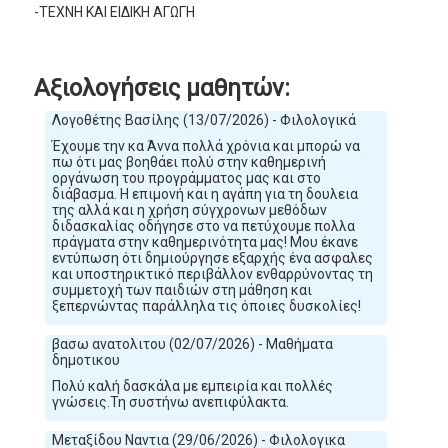
-ΤΕΧΝΗ ΚΑΙ ΕΙΔΙΚΗ ΑΓΩΓΗ
Αξιολογήσεις μαθητών:
Λογοθέτης Βασίλης (13/07/2026) - Φιλολογικά
Έχουμε την κα Άννα πολλά χρόνια και μπορώ να
πω ότι μας βοηθάει πολύ στην καθημερινή
οργάνωση του προγράμματος μας και στο
διάβασμα. Η επιμονή και η αγάπη για τη δουλεια
της αλλά και η χρήση σύγχρονων μεθόδων
διδασκαλίας οδήγησε στο να πετύχουμε πολλα
πράγματα στην καθημερινότητα μας! Μου έκανε
εντύπωση ότι δημιούργησε εξαρχής ένα ασφαλες
και υποστηρικτικό περιβάλλον ενθαρρύνοντας τη
συμμετοχή των παιδιών στη μάθηση και
ξεπερνώντας παράλληλα τις όποιες δυσκολίες!
βασω ανατολιτου (02/07/2026) - Μαθήματα
δημοτικου
Πολύ καλή δασκάλα με εμπειρία και πολλές
γνώσεις.Τη συστήνω ανεπιφύλακτα.
Μεταξίδου Ναντια (29/06/2026) - Φιλολογικα