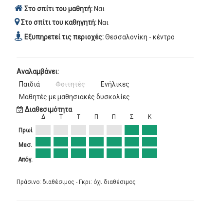
Στο σπίτι του μαθητή:
Ναι
Στο σπίτι του καθηγητή:
Ναι
Εξυπηρετεί τις περιοχές:
Θεσσαλονίκη - κέντρο
Αναλαμβάνει:
Παιδιά
Φοιτητές
Ενήλικες
Μαθητές με μαθησιακές δυσκολίες
Διαθεσιμότητα
Δ
Τ
Τ
Π
Π
Σ
Κ
Πρωί
Μεσ.
Απόγ.
Πράσινο: διαθέσιμος - Γκρι: όχι διαθέσιμος