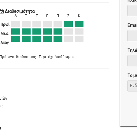
Ηλικ
Διαθεσιμότητα
Δ
Τ
Τ
Π
Π
Σ
Κ
Πρωί
Emai
Μεσ.
Απόγ.
Τηλ
Πράσινο: διαθέσιμος - Γκρι: όχι διαθέσιμος
Το μ
ηνών
ας
ν