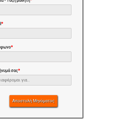
ία - Τάξη μαθητή
*
l
*
έφωνο
*
ήνυμά σας
*