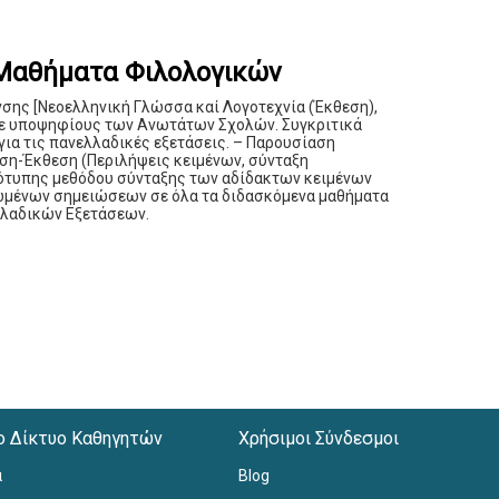
 Μαθήματα Φιλολογικών
σης [Νεοελληνική Γλώσσα καί Λογοτεχνία (Έκθεση),
ί σε υποψηφίους των Ανωτάτων Σχολών. Συγκριτικά
για τις πανελλαδικές εξετάσεις. – Παρουσίαση
ση-Έκθεση (Περιλήψεις κειμένων, σύνταξη
τότυπης μεθόδου σύνταξης των αδίδακτων κειμένων
ωμένων σημειώσεων σε όλα τα διδασκόμενα μαθήματα
λλαδικών Εξετάσεων.
ο Δίκτυο Καθηγητών
Χρήσιμοι Σύνδεσμοι
α
Blog