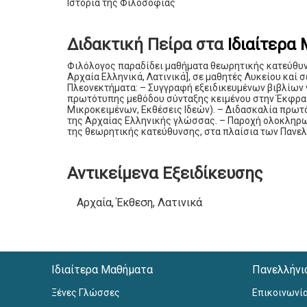
Ιστορία της Φιλοσοφίας
Διδακτική Πείρα στα
Ιδιαίτερα
Φιλόλογος παραδίδει μαθήματα θεωρητικής κατεύθυν
Αρχαία Ελληνικά, Λατινικά], σε μαθητές Λυκείου κα
Πλεονεκτήματα: – Συγγραφή εξειδικευμένων βιβλίων 
πρωτότυπης μεθόδου σύνταξης κειμένου στην Έκφρα
Μικροκειμένων, Εκθέσεις Ιδεών). – Διδασκαλία πρω
της Αρχαίας Ελληνικής γλώσσας. – Παροχή ολοκληρ
της θεωρητικής κατεύθυνσης, στα πλαίσια των Πανε
Αντικείμενα Εξειδίκευσης
Αρχαία, Έκθεση, Λατινικά
Ιδιαίτερα Μαθήματα
Πανελλήνι
Ξένες Γλώσσες
Επικοινωνί