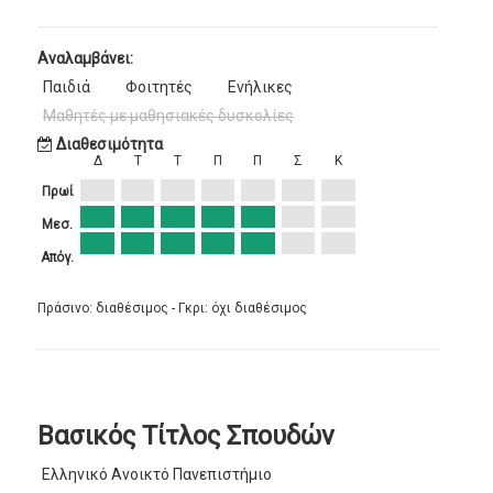
Αναλαμβάνει:
Παιδιά
Φοιτητές
Ενήλικες
Μαθητές με μαθησιακές δυσκολίες
Διαθεσιμότητα
Δ
Τ
Τ
Π
Π
Σ
Κ
Πρωί
Μεσ.
Απόγ.
Πράσινο: διαθέσιμος - Γκρι: όχι διαθέσιμος
Βασικός Τίτλος Σπουδών
Ελληνικό Ανοικτό Πανεπιστήμιο