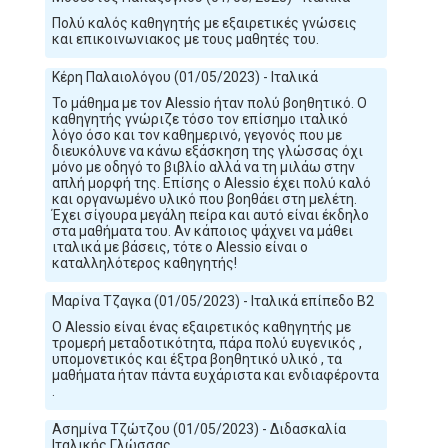
Πολύ καλός καθηγητής με εξαιρετικές γνώσεις
και επικοινωνιακος με τους μαθητές του.
Κέρη Παλαιολόγου (01/05/2023) - Ιταλικά
Το μάθημα με τον Alessio ήταν πολύ βοηθητικό. Ο
καθηγητής γνώριζε τόσο τον επίσημο ιταλικό
λόγο όσο και τον καθημερινό, γεγονός που με
διευκόλυνε να κάνω εξάσκηση της γλώσσας όχι
μόνο με οδηγό το βιβλίο αλλά να τη μιλάω στην
απλή μορφή της. Επίσης ο Alessio έχει πολύ καλό
και οργανωμένο υλικό που βοηθάει στη μελέτη.
Έχει σίγουρα μεγάλη πείρα και αυτό είναι έκδηλο
στα μαθήματα του. Αν κάποιος ψάχνει να μάθει
ιταλικά με βάσεις, τότε ο Alessio είναι ο
καταλληλότερος καθηγητής!
Μαρίνα Τζαγκα (01/05/2023) - Ιταλικά επίπεδο B2
Ο Alessio είναι ένας εξαιρετικός καθηγητής με
τρομερή μεταδοτικότητα, πάρα πολύ ευγενικός ,
υπομονετικός και έξτρα βοηθητικό υλικό , τα
μαθήματα ήταν πάντα ευχάριστα και ενδιαφέροντα
.
Ασημίνα Τζώτζου (01/05/2023) - Διδασκαλία
Ιταλικής Γλώσσας