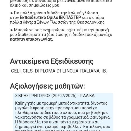
μεθόδους σε συνδυασμό με ανανεωμένο εκπαιδευτικό
υλικό και σημειώσεις μου.
►Για πολλά χρόνια δίδαξα την Ιταλική γλώσσα
στον
Εκπαιδευτικό Όμιλο ΙΕΚ ΠΑΣΤΕΡ
και σε πάρα
πολλά Κέντρα Ξένων Γλωσσών της Θεσσαλονίκης.
►Μπορώ να σας ενημερώσω σχετικά με την
τωρινή
μου διαθεσιμότητα (δια ζώσης ή διαδικτυακά) μονάχα
κατόπιν επικοινωνίας.
Αντικείμενα Εξειδίκευσης
CELI, CILS, DIPLOMA DI LINGUA ITALIANA, IB, PLIDA, Ε
Αξιολογήσεις μαθητών:
ΣΙΒΡΗΣ ΓΡΗΓΟΡΙΟΣ (20/07/2025) - ΙΤΑΛΙΚΑ
Καθηγητής με τρομερή μεταδοτικότητα, δίνοντας
μεγάλη έμφαση στην προφορά,μου παρείχε
πληθώρα εκπαιδευτικού υλικού, που με βοήθησε
να κατανοήσω σε βάθος τα γραμματικά φαινόμενα.
Η διδασκαλία του είναι πάντα ευχάριστη και
δημιουργεί ένα χαλαρό περιβάλλον. Επιπλέον, σου