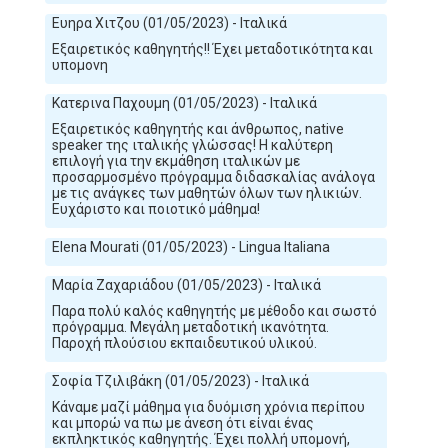
Ευηρα Χιτζου (01/05/2023) - Ιταλικά
Εξαιρετικός καθηγητής!! Έχει μεταδοτικότητα και
υπομονη
Κατερινα Παχουμη (01/05/2023) - Ιταλικά
Εξαιρετικός καθηγητής και άνθρωπος, native
speaker της ιταλικής γλώσσας! Η καλύτερη
επιλογή για την εκμάθηση ιταλικών με
προσαρμοσμένο πρόγραμμα διδασκαλίας ανάλογα
με τις ανάγκες των μαθητών όλων των ηλικιών.
Ευχάριστο και ποιοτικό μάθημα!
Elena Mourati (01/05/2023) - Lingua Italiana
Μαρία Ζαχαριάδου (01/05/2023) - Ιταλικά
Παρα πολύ καλός καθηγητής με μέθοδο και σωστό
πρόγραμμα. Μεγάλη μεταδοτική ικανότητα.
Παροχή πλούσιου εκπαιδευτικού υλικού.
Σοφία Τζιλιβάκη (01/05/2023) - Ιταλικά
Κάναμε μαζί μάθημα για δυόμιση χρόνια περίπου
και μπορώ να πω με άνεση ότι είναι ένας
εκπληκτικός καθηγητής. Έχει πολλή υπομονή,