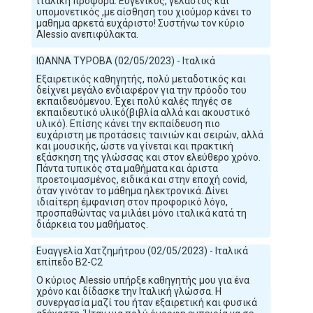
ιταλική προφορά. Ευγενικός, γελαστός και
υπομονετικός ,με αίσθηση του χιούμορ κάνει το
μαθημα αρκετά ευχάριστο! Συστήνω τον κύριο
Alessio ανεπιφύλακτα.
ΙΩΑΝΝΑ ΤΥΡΟΒΑ (02/05/2023) - Ιταλικά
Εξαιρετικός καθηγητής, πολύ μεταδοτικός και
δείχνει μεγάλο ενδιαφέρον για την πρόοδο του
εκπαιδευόμενου. Έχει πολύ καλές πηγές σε
εκπαιδευτικό υλικό(βιβλία αλλά και ακουστικό
υλικό). Επίσης κάνει την εκπαίδευση πιο
ευχάριστη με προτάσεις ταινιών και σειρών, αλλά
και μουσικής, ώστε να γίνεται και πρακτική
εξάσκηση της γλώσσας και στον ελεύθερο χρόνο.
Πάντα τυπικός στα μαθήματα και άριστα
προετοιμασμένος, ειδικά και στην εποχή covid,
όταν γινόταν το μάθημα ηλεκτρονικά. Δίνει
ιδιαίτερη έμφανιση στον προφορικό λόγο,
προσπαθώντας να μιλάει μόνο ιταλικά κατά τη
διάρκεια του μαθήματος.
Ευαγγελία Χατζημήτρου (02/05/2023) - Ιταλικά
επίπεδο Β2-C2
Ο κύριος Alessio υπήρξε καθηγητής μου για ένα
χρόνο και δίδασκε την Ιταλική γλώσσα. Η
συνεργασία μαζί του ήταν εξαιρετική και φυσικά