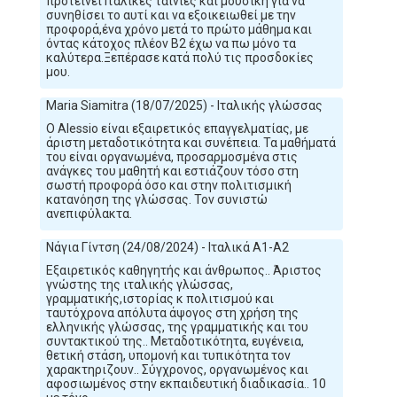
προτείνει Ιταλικές ταινίες και μουσική για να
συνηθίσει το αυτί και να εξοικειωθεί με την
προφορά,ένα χρόνο μετά το πρώτο μάθημα και
όντας κάτοχος πλέον Β2 έχω να πω μόνο τα
καλύτερα.Ξεπέρασε κατά πολύ τις προσδοκίες
μου.
Maria Siamitra (18/07/2025) - Ιταλικής γλώσσας
Ο Alessio είναι εξαιρετικός επαγγελματίας, με
άριστη μεταδοτικότητα και συνέπεια. Τα μαθήματά
του είναι οργανωμένα, προσαρμοσμένα στις
ανάγκες του μαθητή και εστιάζουν τόσο στη
σωστή προφορά όσο και στην πολιτισμική
κατανόηση της γλώσσας. Τον συνιστώ
ανεπιφύλακτα.
Νάγια Γίντση (24/08/2024) - Ιταλικά Α1-Α2
Εξαιρετικός καθηγητής και άνθρωπος.. Άριστος
γνώστης της ιταλικής γλώσσας,
γραμματικής,ιστορίας κ πολιτισμού και
ταυτόχρονα απόλυτα άψογος στη χρήση της
ελληνικής γλώσσας, της γραμματικής και του
συντακτικού της.. Μεταδοτικότητα, ευγένεια,
θετική στάση, υπομονή και τυπικότητα τον
χαρακτηριζουν.. Σύγχρονος, οργανωμένος και
αφοσιωμένος στην εκπαιδευτική διαδικασία.. 10