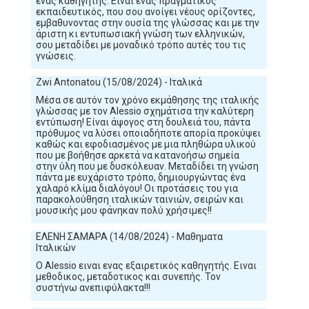
ένας καθηγητής. Είναι ένας πραγματικός
εκπαιδευτικός, που σου ανοίγει νέους ορίζοντες,
εμβαθυνοντας στην ουσία της γλώσσας και με την
άριστη κι εντυπωσιακή γνώση των ελληνικών,
σου μεταδίδει με μοναδικό τρόπο αυτές του τις
γνώσεις.
Zwi Antonatou (15/08/2024) - Ιταλικά
Μέσα σε αυτόν τον χρόνο εκμάθησης της ιταλικής
γλώσσας με τον Alessio σχημάτισα την καλύτερη
εντύπωση! Είναι άψογος στη δουλειά του, πάντα
πρόθυμος να λύσει οποιαδήποτε απορία προκύψει
καθώς και εφοδιασμένος με μια πληθώρα υλικού
που με βοήθησε αρκετά να κατανοήσω σημεία
στην ύλη που με δυσκόλευαν. Μεταδίδει τη γνώση
πάντα με ευχάριστο τρόπο, δημιουργώντας ένα
χαλαρό κλίμα διαλόγου! Οι προτάσεις του για
παρακολούθηση ιταλικών ταινιών, σειρών και
μουσικής μου φάνηκαν πολύ χρήσιμες!!
ΕΛΕΝΗ ΣΑΜΑΡΑ (14/08/2024) - Μαθηματα
Ιταλικών
Ο Alessio ειναι ενας εξαιρετικός καθηγητής. Ειναι
μεθοδικος, μεταδοτικος και συνεπής. Τον
συστήνω ανεπιφύλακτα!!!