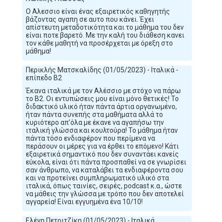
Ο Αλεσσιο είναι ένας εξαιρετικός καθηγητής
βάζοντας αγαπη σε αυτο που κάνει. Έχει
απίστευτη μεταδοτικότητα και το μάθημα του δεν
είναι ποτε βαρετό. Με την καλή του διάθεση κανει
τον κάθε μαθητή να προσέρχεται με όρεξη στο
μάθημα!
Περικλής Ματσκαλίδης (01/05/2023) - Ιταλικά -
επίπεδο Β2
Έκανα ιταλικά με τον Αλέσσιο με στόχο να πάρω
το Β2. Οι εντυπώσεις μου είναι μόνο θετικές! Το
διδακτικό υλικό ήταν πάντα άρτια οργανωμένο,
ήταν πάντα συνεπής στα μαθήματα αλλά το
κυριότερο απ’όλα με έκανε να αγαπήσω την
ιταλική γλώσσα και κουλτούρα! Το μάθημα ήταν
πάντα τόσο ενδιαφέρον που περίμενα να
περάσουν οι μέρες για να έρθει το επόμενο! Κάτι
εξαιρετικά σημαντικό που δεν συναντάει κανείς
εύκολα, είναι ότι πάντα προσπαθεί να σε γνωρίσει
σαν άνθρωπο, να καταλάβει τα ενδιαφέροντα σου
και να προτείνει συμπληρωματικό υλικό στα
ιταλικά, όπως ταινίες, σειρές, podcast κ.α., ώστε
να μάθεις την γλώσσα με τρόπο που δεν αποτελεί
αγγαρεία! Είναι εγγυημένα ένα 10/10!
Ελένη Πετριτζίκη (01/05/2023) - Ιταλικά