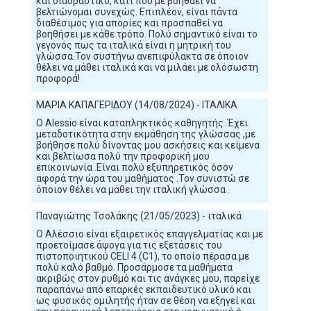
και διαδραστικό, κάτι που με βοηθάει να
βελτιώνομαι συνεχώς. Επιπλέον, είναι πάντα
διαθέσιμος για απορίες και προσπαθεί να
βοηθήσει με κάθε τρόπο. Πολύ σημαντικό είναι το
γεγονός πως τα ιταλικά είναι η μητρική του
γλώσσα.Τον συστήνω ανεπιφύλακτα σε όποιον
θέλει να μάθει ιταλικά και να μιλάει με ολόσωστη
προφορά!
ΜΑΡΙΑ ΚΑΠΑΓΕΡΙΔΟΥ (14/08/2024) - ΙΤΑΛΙΚΑ
Ο Alessio είναι καταπληκτικός καθηγητής .Έχει
μεταδοτικότητα στην εκμάθηση της γλώσσας ,με
βοήθησε πολύ δίνοντας μου ασκήσεις και κείμενα
και βελτίωσα πολύ την προφορική μου
επικοινωνία .Είναι πολύ εξυπηρετικός όσον
αφορά την ώρα του μαθήματος .Τον συνιστώ σε
όποιον θέλει να μάθει την ιταλική γλώσσα .
Παναγιώτης Τσολάκης (21/05/2023) - ιταλικά
Ο Αλέσσιο είναι εξαιρετικός επαγγελματίας και με
προετοίμασε άψογα για τις εξετάσεις του
πιστοποιητικού CELI 4 (C1), το οποίο πέρασα με
πολύ καλό βαθμό. Προσάρμοσε τα μαθήματα
ακριβώς στον ρυθμό και τις ανάγκες μου, παρείχε
παραπάνω από επαρκές εκπαιδευτικό υλικό και
ως φυσικός ομιλητής ήταν σε θέση να εξηγεί και