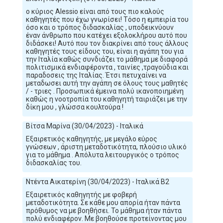
ο κύριος Alessio είναι από τους πιο καλούς
καθηγητές που έχω γνωρίσει! Τόσο η εμπειρία του
όσο και ο τρόπος διδασκαλίας , υποδεικνύουν
έναν άνθρωπο που κατέχει εξολοκλήρου αυτό που
διδάσκει! Αυτό που τον διακρίνει από τους άλλους
καθηγητές τους είδους του, είναι η αγάπη του για
την Ιταλία καθώς συνδιάζει το μάθημα με διαφορά
πολιτισμικά ενδιαφέροντα , ταινίες ,τραγούδια και
παραδοσεις της Ιταλίας. Έτσι πετυχαίνει να
μεταδωσει αυτή την αγάπη σε όλους τους μαθητές
/ - τριες . Προσωπικά έμεινα πολύ ικανοποιημένη
καθώς η νοοτροπία του καθηγητή ταιριάζει με την
δίκη μου , γλώσσα κουλτούρα !
Βίτσα Μαρίνα (30/04/2023) - Ιταλικά
Εξαιρετικός καθηγητής, με μεγάλο εύρος
γνώσεων , άριστη μεταδοτικότητα, πλούσιο υλικό
για το μάθημα . Απόλυτα λειτουργικός ο τρόπος
διδασκαλίας του.
Ντέντα Αικατερίνη (30/04/2023) - Ιταλικά Β2
Εξαιρετικός καθηγητής με φοβερή
μεταδοτικότητα. Σε κάθε μου απορία ήταν πάντα
πρόθυμος να με βοηθήσει. Το μάθημα ήταν πάντα
πολύ ενδιαφέρον. Με βοηθούσε προτείνοντας μου