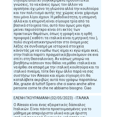
σίγουρα απαιτεί συγκεκριμένα προσόντα και
γνώσεις, το να κάνεις όμως τον άλλον να
αγαπήσει όχι μόνο τη γλώσσα αλλά την κουλτούρα
και τον πολιτισμό αυτής της χώρας είναι χάρισμα
που μόνο λίγοι έχουν. Η μεθοδικότητα, η υπομονή
αλλά και η επιμονή είναι σίγουρα τρία από τα
βασικά στοιχεία του, αυτό που όμως μου έχει
μείνει περισσότερο είναι ότι εκτός των
πρακτικών θεμάτων, όπως η γραφή και η ορθή
προφορά ( καθότι τα ιταλικά είναι η μητρική του ),
πολύ συχνά επικεντρωνόταν στο όνομα μιας
λέξης σε συνδιασμό με ιστορικά στοιχεία
κάνοντάς με να νιώθω πως είμαι κι εγώ είμαι εκεί,
στην Ιταλία παρότι πραγματικά βρισκόμουν σε ενα
σπίτι στη Θεσσαλονίκη. Αν κάπως μπορώ να
βοηθήσω κάποιον που θέλει να μάθει ιταλικά και
να έρθει σε επαφή με την ιταλική κουλτούρα και το
ιταλικό πνεύμα, τότε δεν έχω άλλο παρά να σας
συστήσω τον Alessio και είμαι σίγουρη ότι θα
καταλάβετε ακριβώς αυτά που γράφω παραπάνω.
Ale, grazie di tutto!! Spero che ci siano anche altre
persone come te che ne abbiamo bisogno. Ciao
ΕΛΕΝΗ ΓΚΟΥΡΑΜΑΝΗ (02/05/2023) - ΙΤΑΛΙΚΑ
Ο Alessio είναι ένας εξαιρετικός δάσκαλος
Ιταλικών. Είναι πάντα προετοιμασμένος για το
μάθημα με απεριόριστο υλικό και με άριστη