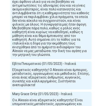
έχει άφθονο υλικό για να σε βοηθήσει να
αντιμετωπίσεις τις αδυναμίες σου και να γίνεις
ακόμα καλύτερος, είναι πολύ κατανοητός και
αντιλαμβάνεται ότι η καθημερινότητα του καθενός
μπορεί να περιλαμβάνει χίλια πράγματα, τα οποία
δεν είναι εύκολο να συγχρονιστούν, και είναι
φιλικός με όλους. Η συνεργασία μας ήταν άψογη.
Με βοήθησε πάρα πολύ, καθώς ο ρόλος ενός
καθηγητή είναι κυρίως να καθοδηγεί, καθώς η
μάθηση είναι και θέμα έμπνευσης από τον
καθηγητή. Αυτό σημαίνει ότι το πάθος για τα
ιταλικά και η δίψα για την εκμάθηση τους
ενισχύθηκε από το αμέριστο ενδιαφέρον του
Alessio να μας μεταδώσει την δική του αγάπη για
την μητρική του γλώσσα.
Εβίτα Πνευματικού (01/05/2023) - Ιταλικά
Εξαιρετικός καθηγητής! Ο Alessio είναι έμπειρος,
μεταδοτικός, οργανωμένος και μεθοδικός. Επίσης,
είναι ένας εξαιρετικός άνθρωπος, ευγενικός,
συνεπής και καλλιεργημένος. Συστήνεται
ανεπιφύλακτα!
Mary Grace Ortiz (01/05/2023) - Ιταλικά
Ο κ.Alessio είναι εξαιρετικός καθηγητής! Είναι
υπομονετικός,μεταδοτικός ,οργανωμένος και