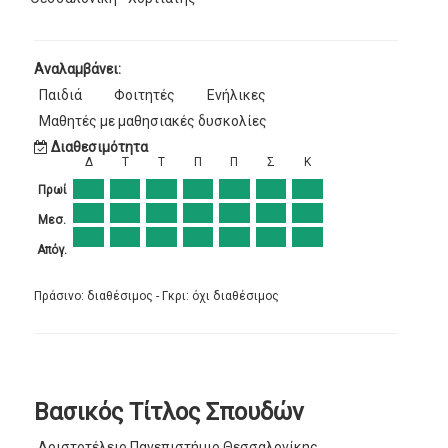
Αναλαμβάνει:
Παιδιά
Φοιτητές
Ενήλικες
Μαθητές με μαθησιακές δυσκολίες
Διαθεσιμότητα
Δ
Τ
Τ
Π
Π
Σ
Κ
Πρωί
Μεσ.
Απόγ.
Πράσινο: διαθέσιμος - Γκρι: όχι διαθέσιμος
Βασικός Τίτλος Σπουδών
Αριστοτέλειο Πανεπιστήμιο Θεσσαλονίκης