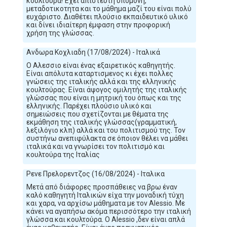
κουλτούρα! Έχει απίστευτη υπομονή,
μεταδοτικοτητα και το μάθημα μαζί του είναι πολύ
ευχάριστο. Διαθέτει πλούσιο εκπαιδευτικό υλικό
και δίνει ιδιαίτερη έμφαση στην προφορική
χρήση της γλώσσας.
Ανδωρα Κοχλιαδη (17/08/2024) - Ιταλικά
Ο Αλεσσιο είναι ένας εξαιρετικός καθηγητής.
Είναι απόλυτα καταρτισμενος κι έχει πολλες
γνώσεις της ιταλικής αλλά και της ελληνικής
κουλτούρας. Είναι άψογος ομιλητής της ιταλικής
γλώσσας που είναι η μητρική του όπως και της
ελληνικής. Παρέχει πλούσιο υλικό και
σημειώσεις που σχετίζονται με θέματα της
εκμάθηση της ιταλικής γλώσσας(γραμματική,
λεξιλόγιο κλπ) αλλά και του πολιτισμού της. Τον
συστήνω ανεπιφύλακτα σε όποιον θέλει να μάθει
ιταλικά και να γνωρίσει τον πολιτισμό και
κουλτούρα της Ιταλίας
Ρενε Πρελορεντζος (16/08/2024) - Ιταλικα
Μετά από διάφορες προσπάθειες να βρω έναν
καλό καθηγητή Ιταλικών είχα την μοναδική τύχη
και χαρα, να αρχίσω μάθηματα με τον Alessio. Με
κάνει να αγαπήσω ακόμα περισσότερο την ιταλική
γλώσσα και κουλτούρα. Ο Alessio ,δεν είναι απλά