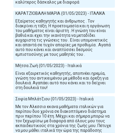
καλύτερος δάσκαλος με διαφορά
ΚΑΡΑΤΖΙΟΒΑΛΗ ΜΑΡΙΑ (01/05/2023) - ΙΤΑΛΙΚΑ
Εξαίρετος καθηγητής και άνθρωπος . Τον
διακρίνει η τάξη. Η προετοιμασία και η οργάνωση
του μαθήματος είναι άριστη . Η γνώση του είναι
βαθιά και εχει την ικανότητα να μεταδίδει
ευχαριστα τις γνώσεις του . Είναι υπομονετικός
και απαντά σε τυχόν απορίες με προθυμία . Αγαπά
αυτό που κάνει και αναπτύσσει δεσμούς
εμπιστοσύνης με τους μαθητές του .
Μήτσα Ζωή (01/05/2023) - Ιταλικά
Είναι εξαιρετικός καθηγητής, αποπνέει ηρεμία,
γνώση του αντικειμένου με μέθοδο και όρεξη για
δουλειά. Αγαπάει αυτό που κάνει και το δείχνει
στη δουλειά του!
Σοφία Μπλάτζιου (01/05/2023) - Ιταλικά
Με τον Αλεσσιο εκανα μαθήματα ιταλικών για
περίπου δυο χρόνια σε διακοπτόμενο διάστημα
πριν περίπου 10 έτη. Μέχρι και σήμερα μπορώ να
τον ξεχωρίσω με διαφορά από όλους μου τους
εκπαιδευτικούς στα χρόνια της ζωής μου. Πέτυχε
να μου μάθει ιταλικά την ώρα της παράδοσης