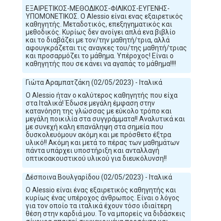
ΕΞΑΙΡΕΤΙΚΟΣ-ΜΕΘΟΔΙΚΟΣ-ΦΙΛΙΚΟΣ-ΕΥΓΕΝΗΣ-
ΥΠΟΜΟΝΕΤΙΚΟΣ. Ο Alessio είναι ενας εξαιρετικός
καθηγητής. Μεταδοτικός, επεξηγηματικός και
μεθοδικός. Κυρίως δεν ανοίγει απλά ενα βιβλίο
και το διαβάζει με τον/την μαθητή/τρια, αλλά
αφουγκράζεται τις αναγκες του/της μαθητή/τριας
και προσαρμόζει το μάθημα. Υπέροχος! Είναι ο
καθηγητής που σε κάνει να αγαπάς το μάθημα!!!!
Γιώτα Αραμπατζάκη (02/05/2023) - Ιταλικά
Ο Alessio ήταν ο καλύτερος καθηγητής που είχα
στα Ιταλικά! Έδωσε μεγάλη έμφαση στην
κατανόηση της γλώσσας με εύκολο τρόπο και
μεγάλη ποικιλία στα συγγράμματα!! Αναλυτικά και
με συνεχή καλη επανάληψη στα σημεία που
δυσκολευόμουν ακόμη και με πρόσθετο έξτρα
υλικό!! Ακόμη και μετά το πέρας των μαθημάτων
πάντα υπάρχει υποστήριξη και ανταλλαγή
οπτικοακουστικού υλικού για διευκόλυνση!!
Δέσποινα Βουλγαρίδου (02/05/2023) - Ιταλικά
Ο Alessio είναι ένας εξαιρετικός καθηγητής και
κυρίως ένας υπέροχος άνθρωπος. Είναι ο λόγος
για τον οποίο τα ιταλικά έχουν τόσο ιδιαίτερη
θέση στην καρδιά μου. Το να μπορείς να διδάσκεις