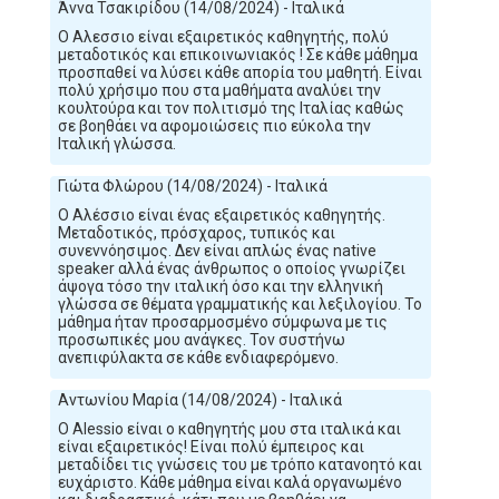
Άννα Τσακιρίδου (14/08/2024) - Ιταλικά
Ο Αλεσσιο είναι εξαιρετικός καθηγητής, πολύ
μεταδοτικός και επικοινωνιακός ! Σε κάθε μάθημα
προσπαθεί να λύσει κάθε απορία του μαθητή. Είναι
πολύ χρήσιμο που στα μαθήματα αναλύει την
κουλτούρα και τον πολιτισμό της Ιταλίας καθώς
σε βοηθάει να αφομοιώσεις πιο εύκολα την
Ιταλική γλώσσα.
Γιώτα Φλώρου (14/08/2024) - Ιταλικά
Ο Αλέσσιο είναι ένας εξαιρετικός καθηγητής.
Μεταδοτικός, πρόσχαρος, τυπικός και
συνεννόησιμος. Δεν είναι απλώς ένας native
speaker αλλά ένας άνθρωπος ο οποίος γνωρίζει
άψογα τόσο την ιταλική όσο και την ελληνική
γλώσσα σε θέματα γραμματικής και λεξιλογίου. Το
μάθημα ήταν προσαρμοσμένο σύμφωνα με τις
προσωπικές μου ανάγκες. Τον συστήνω
ανεπιφύλακτα σε κάθε ενδιαφερόμενο.
Αντωνίου Μαρία (14/08/2024) - Ιταλικά
Ο Alessio είναι ο καθηγητής μου στα ιταλικά και
είναι εξαιρετικός! Είναι πολύ έμπειρος και
μεταδίδει τις γνώσεις του με τρόπο κατανοητό και
ευχάριστο. Κάθε μάθημα είναι καλά οργανωμένο