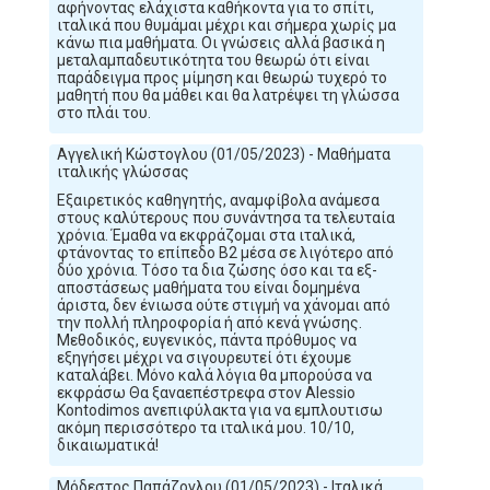
αφήνοντας ελάχιστα καθήκοντα για το σπίτι,
ιταλικά που θυμάμαι μέχρι και σήμερα χωρίς μα
κάνω πια μαθήματα. Οι γνώσεις αλλά βασικά η
μεταλαμπαδευτικότητα του θεωρώ ότι είναι
παράδειγμα προς μίμηση και θεωρώ τυχερό το
μαθητή που θα μάθει και θα λατρέψει τη γλώσσα
στο πλάι του.
Αγγελική Κώστογλου (01/05/2023) - Μαθήματα
ιταλικής γλώσσας
Εξαιρετικός καθηγητής, αναμφίβολα ανάμεσα
στους καλύτερους που συνάντησα τα τελευταία
χρόνια. Έμαθα να εκφράζομαι στα ιταλικά,
φτάνοντας το επίπεδο Β2 μέσα σε λιγότερο από
δύο χρόνια. Τόσο τα δια ζώσης όσο και τα εξ-
αποστάσεως μαθήματα του είναι δομημένα
άριστα, δεν ένιωσα ούτε στιγμή να χάνομαι από
την πολλή πληροφορία ή από κενά γνώσης.
Μεθοδικός, ευγενικός, πάντα πρόθυμος να
εξηγήσει μέχρι να σιγουρευτεί ότι έχουμε
καταλάβει. Μόνο καλά λόγια θα μπορούσα να
εκφράσω Θα ξαναεπέστρεφα στον Alessio
Kontodimos ανεπιφύλακτα για να εμπλουτισω
ακόμη περισσότερο τα ιταλικά μου. 10/10,
δικαιωματικά!
Μόδεστος Παπάζογλου (01/05/2023) - Ιταλικά