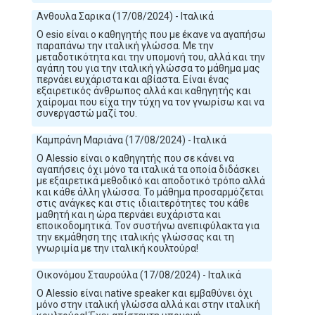
Ανθουλα Σαρικα (17/08/2024) - Ιταλικά
Ο esio είναι ο καθηγητής που με έκανε να αγαπήσω
παραπάνω την ιταλική γλώσσα. Με την
μεταδοτικότητα και την υπομονή του, αλλά και την
αγάπη του για την ιταλική γλώσσα το μάθημα μας
περνάει ευχάριστα και αβίαστα. Είναι ένας
εξαιρετικός άνθρωπος αλλά και καθηγητής και
χαίρομαι που είχα την τύχη να τον γνωρίσω και να
συνεργαστώ μαζί του.
Καμπράνη Μαριάνα (17/08/2024) - Ιταλικά
O Alessio είναι ο καθηγητής που σε κάνει να
αγαπήσεις όχι μόνο τα ιταλικά τα οποία διδάσκει
με εξαιρετικά μεθοδικό και αποδοτικό τρόπο αλλά
και κάθε άλλη γλώσσα. Το μάθημα προσαρμόζεται
στις ανάγκες και στις ιδιαιτερότητες του κάθε
μαθητή και η ώρα περνάει ευχάριστα και
εποικοδομητικά. Τον συστήνω ανεπιφύλακτα για
την εκμάθηση της ιταλικής γλώσσας και τη
γνωριμία με την ιταλική κουλτούρα!
Οικονόμου Σταυρούλα (17/08/2024) - Ιταλικά
Ο Alessio είναι native speaker και εμβαθύνει όχι
μόνο στην ιταλική γλώσσα αλλά και στην ιταλική