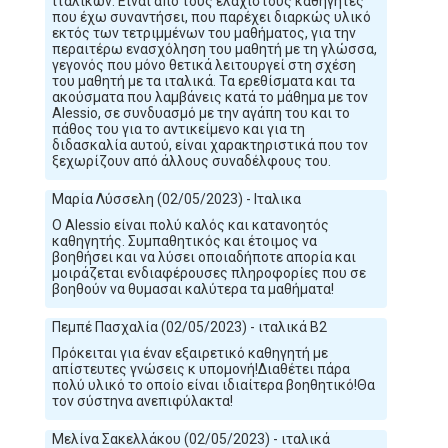
ιταλικών. Είναι από τους ελάχιστους καθηγητές
που έχω συναντήσει, που παρέχει διαρκώς υλικό
εκτός των τετριμμένων του μαθήματος, για την
περαιτέρω ενασχόληση του μαθητή με τη γλώσσα,
γεγονός που μόνο θετικά λειτουργεί στη σχέση
του μαθητή με τα ιταλικά. Τα ερεθίσματα και τα
ακούσματα που λαμβάνεις κατά το μάθημα με τον
Alessio, σε συνδυασμό με την αγάπη του και το
πάθος του για το αντικείμενο και για τη
διδασκαλία αυτού, είναι χαρακτηριστικά που τον
ξεχωρίζουν από άλλους συναδέλφους του.
Μαρία Λύσσελη (02/05/2023) - Ιταλικα
Ο Alessio είναι πολύ καλός και κατανοητός
καθηγητής. Συμπαθητικός και έτοιμος να
βοηθήσει και να λύσει οποιαδήποτε απορία και
μοιράζεται ενδιαφέρουσες πληροφορίες που σε
βοηθούν να θυμασαι καλύτερα τα μαθήματα!
Πεμπέ Πασχαλία (02/05/2023) - ιταλικά Β2
Πρόκειται για έναν εξαιρετικό καθηγητή με
απίστευτες γνώσεις κ υπομονή!Διαθέτει πάρα
πολύ υλικό το οποίο είναι ιδιαίτερα βοηθητικό!Θα
τον σύστηνα ανεπιφύλακτα!
Μελίνα Σακελλάκου (02/05/2023) - ιταλικά