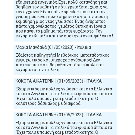
εξαιρετικά ευγενικός.Έχει πολύ κατανόηση και
βοηθάει τον μαθητή σε ότι χρειάζεται χωρίς να
τον αγχώνει.Είναι native speaker που κατά την
γνώμη μου είναι πολύ σημαντικό για την σωστή
εκμάθηση μιας νέας γλώσσας.Ένας άνθρωπος
πάντα χαμογελαστός, γεμάτος θετική ενέργεια
που κάνει το μάθημα πάντοτε ευχάριστο! Τον
ευχαριστώ πολύ και τον συστήνω ανεπιφύλακτα !
Μαρία Μανδαλά (01/05/2023) - Ιταλικά
Εξαίσιος καθηγητής! Μεθοδικός, μεταταδοτικός,
εμψυχωτικός και υπέροχος ανθρωπος! Δεν
πίστευα ποτέ ότι θα μάθαινα τόσο εύκολα και
ευχάριστα την ιταλική.
ΚΟΚΟΤΑ ΑΙΚΑΤΕΡΙΝΗ (01/05/2023) - ΙΤΑΛΙΚΑ
Εξαιρετικός με πολλές γνώσεις και στα Ελληνικά
και στα Αγγλικά .Τα ιταλικά του φυσικά άπταιστα
.Έχει πολύ υπομονή και μεταδοτικοτητα .Ο
καλύτερος δάσκαλος με διαφορά
ΚΟΚΟΤΑ ΑΙΚΑΤΕΡΙΝΗ (01/05/2023) - ΙΤΑΛΙΚΑ
Εξαιρετικός με πολλές γνώσεις και στα Ελληνικά
και στα Αγγλικά .Τα ιταλικά του φυσικά άπταιστα
.Έχει πολύ υπομονή και μεταδοτικοτητα .Ο