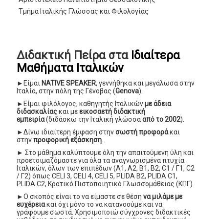
Τμήμα Ιταλικής Γλώσσας και Φιλολογίας
Διδακτική Πείρα στα
Ιδιαίτερα
Μαθήματα Ιταλικών
►Είμαι
NATIVE SPEAKER
, γεννήθηκα και μεγάλωσα στην
Ιταλία, στην πόλη της Γένοβας (
Genova
).
►Είμαι φιλόλογος, καθηγητής Ιταλικών
με άδεια
διδασκαλίας
και με
εικοσαετή διδακτική
εμπειρία
(διδάσκω την Ιταλική γλώσσα
από το 2002
).
►Δίνω ιδιαίτερη έμφαση στην
σωστή προφορά
και
στην
προφορική εξάσκηση
.
► Στο μάθημα καλύπτουμε όλη την απαιτούμενη ύλη και
προετοιμαζόμαστε για όλα τα αναγνωρισμένα πτυχία
Ιταλικών, όλων των επιπέδων (Α1, Α2, Β1, Β2, C1 / Γ1, C2
/ Γ2) όπως CELI 3, CELI 4, CELI 5, PLIDA B2, PLIDA C1,
PLIDA C2, Κρατικό Πιστοποιητικό Γλωσσομάθειας (ΚΠΓ).
►Ο σκοπός είναι το να είμαστε σε θέση
να μιλάμε με
ευχέρεια
και όχι μόνο το να κατανοούμε και να
γράφουμε σωστά. Χρησιμοποιώ σύγχρονες διδακτικές