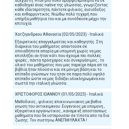
αξέχαστη. Ήταν μια πολύ όμορφη εμπειρία να σε
καθοδηγεί ένας native της γλώσσας, γνωρίζοντας
κάθε ιδαιτερότητα, πάντοτε φιλικός, αισιόδοξος
και ενθαρρυντικός. Νιώθω πολύ τυχερή που
υπήρξα μαθήτρια του και με συνόδευσε μέχρι την
επιτυχία.
Χατζηανδρεου Αθανασία (02/05/2023) - Ιταλικά
Εξαιρετικός επαγγελματίας και καθηγητής. Στη
διάρκεια του μαθήματος απαντούσε σε
οποιαδήποτε απορία με υπομονή χωρίς να μας
επιπλήξει αν ήταν κάτι που έχουμε πει πολλές
φορές , πάντα πρόσχαρος και συνεργάσιμος , το
υλικό του μαθήματος που μας παρείχε πέρα απ τα
βιβλία ήταν πλούσιο και σε μόνιμη βάση και το
επίπεδο γνώσεων του ηταν σε παρα πολύ υψηλό
επίπεδο ώστε να μας διδάξει ολοκληρωμένα και
σωστά την ιταλική γλώσσα .
ΧΡΙΣΤΟΦΟΡΟΣ ΙΩΑΝΝΟΥ (01/05/2023) - Ιταλικά
Μεθοδικος , φιλικος επικοινωνιακος με βαθια
γνωση του αντικειμενου .Ευγενικος με υπομονη ,
εξαιρετικα οργανωτικος , καναμε εξ αποστασεως
μαθηματα που δε υστερουσαν σε τίποτα απο τα δια
ζωσης. Τον συστηνω ΑΝΕΠΙΦΥΛΑΧΤΑ !