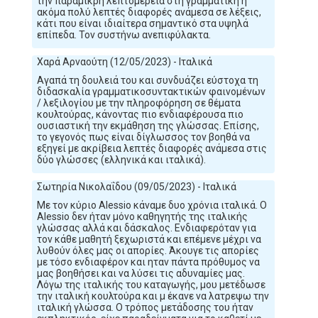
την παραμικρή λεπτομέρεια στη γραμματική ή
ακόμα πολύ λεπτές διαφορές ανάμεσα σε λέξεις,
κάτι που είναι ιδιαίτερα σημαντικό στα υψηλά
επίπεδα. Τον συστήνω ανεπιφύλακτα.
Χαρά Αρναούτη (12/05/2023) - Ιταλικά
Αγαπά τη δουλειά του και συνδυάζει εύστοχα τη
διδασκαλία γραμματικοσυντακτικών φαινομένων
/ λεξιλογίου με την πληροφόρηση σε θέματα
κουλτούρας, κάνοντας πιο ενδιαφέρουσα πιο
ουσιαστική την εκμάθηση της γλώσσας. Επίσης,
το γεγονός πως είναι δίγλωσσος τον βοηθά να
εξηγεί με ακρίβεια λεπτές διαφορές ανάμεσα στις
δύο γλώσσες (ελληνικά και ιταλικά).
Σωτηρία Νικολαΐδου (09/05/2023) - Ιταλικά
Με τον κύριο Alessio κάναμε δυο χρόνια ιταλικά. Ο
Alessio δεν ήταν μόνο καθηγητής της ιταλικής
γλώσσας αλλά και δάσκαλος. Ενδιαφερόταν για
τον κάθε μαθητή ξεχωριστά και επέμενε μέχρι να
λυθούν όλες μας οι απορίες. Άκουγε τις απορίες
με τόσο ενδιαφέρον και ηταν πάντα πρόθυμος να
μας βοηθήσει και να λύσει τις αδυναμίες μας.
Λόγω της ιταλικής του καταγωγής, μου μετέδωσε
την ιταλική κουλτούρα και μ έκανε να λατρεψω την
ιταλική γλώσσα. Ο τρόπος μετάδοσης του ήταν