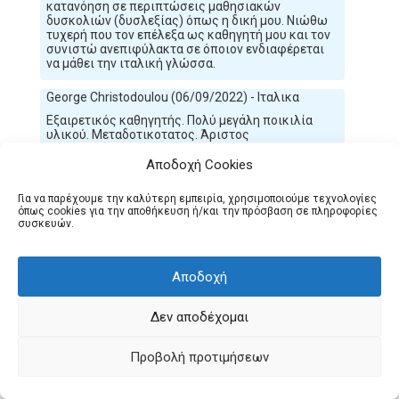
κατανόηση σε περιπτώσεις μαθησιακών
δυσκολιών (δυσλεξίας) όπως η δική μου. Νιώθω
τυχερή που τον επέλεξα ως καθηγητή μου και τον
συνιστώ ανεπιφύλακτα σε όποιον ενδιαφέρεται
να μάθει την ιταλική γλώσσα.
George Christodoulou (06/09/2022) - Ιταλικα
Εξαιρετικός καθηγητής. Πολύ μεγάλη ποικιλία
υλικού. Μεταδοτικοτατος. Άριστος
επαγγελματίας.
Αποδοχή Cookies
Σταύρος Κυριακίδης (10/04/2022) - Ιταλικά
Για να παρέχουμε την καλύτερη εμπειρία, χρησιμοποιούμε τεχνολογίες
Ο Alessio είναι πολύ καλός καθηγητής με πολλές
όπως cookies για την αποθήκευση ή/και την πρόσβαση σε πληροφορίες
γνώσεις και μεγάλη μεταδοτικότητα. Τα μαθήματα
συσκευών.
είναι πολύ ευχάριστα και ενδιαφέροντα. Τον
συστήνω ανεπιφύλακτα.
Αποδοχή
Παπαδοπούλου Ξανθίππη (01/04/2022) - Ιταλικά
Ο Alessio με έχει βοηθήσει πάρα πολύ στην
Δεν αποδέχομαι
εκμάθηση της ιταλικής γλώσσας. Είναι πολύ
καθοδηγητικός και αρκετά μεθοδικός στην
παρουσίαση και κατανόηση της ύλης.
Προβολή προτιμήσεων
Ευαγγελία Κοκκαλά (29/03/2022) - ιταλικά για
ενήλικες