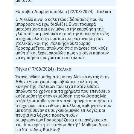
με τόνο..
Ελισάβετ Διαμαντοπούλου (22/08/2024) - Ιταλικά
Ο Alessio είναι ο καλυτερος δάσκαλος που θα
μπορούσα να έχω διαλέξει. Είναι τρομερά
μεταδοτικος και δεν μένει στην εκμάθηση της
γλώσσας με μοναδικό σκοπό την απόκτηση ενός
πτυχίου αλλά την ουσιαστική κατανόηση των
ιταλικών και της ιταλικής κουλτούρας.
Προσαρμόζεται απόλυτα στις ανάγκες του κάθε
μαθητή και ξερει ακριβώς πως να κάνει κάποιον
να αγαπήσει πραγματικά τα ιταλικά!
Πέγκυ (17/08/2024) - Ιταλικά
Έκανα online μαθήματα με τον Alessio όντας στην
Αθήνα.Είναι χωρίς αμφιβολία ο καλύτερος
καθηγητής ιταλικών που είχα ποτέ.Σέβεται
απόλυτα το χρόνο και τα χρήματα που επενδύει ο
κάθε μαθητής στην εκμάθηση της γλώσσας.Με
στήριξε με κάθε τρόπο για να πραγματοποιήσω το
στόχο μου, σε αντίθεση με άλλους καθηγητές που
με κατηύθυναν σε συγκεκριμένες επιλογές και
πτυχία για λόγους προσωπικών
συμφερόντων.Προσαρμόζεται στις ανάγκες και
τις ιδιαιτερότητες κάθε μαθητή! 1 Μάθημα Αρκεί
Για Να Το Δεις Και Εσύ)!