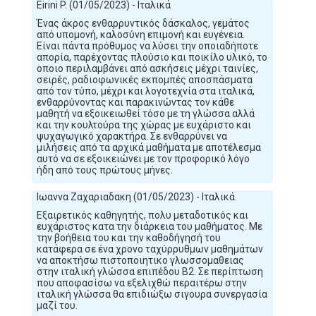
Eirini P. (01/05/2023) - Ιταλικά
Ένας άκρος ενθαρρυντικός δάσκαλος, γεμάτος
από υπομονή, καλοσύνη επιμονή και ευγένεια.
Είναι πάντα πρόθυμος να λύσει την οποιαδήποτε
απορία, παρέχοντας πλούσιο και ποικίλο υλικό, το
οποιο περιλαμβάνει από ασκήσεις μέχρι ταινίες,
σειρές, ραδιοφωνικές εκπομπές αποσπάσματα
από τον τύπο, μέχρι και λογοτεχνία στα ιταλικά,
ενθαρρύνοντας και παρακινώντας τον κάθε
μαθητή να εξοικειωθεί τόσο με τη γλώσσα αλλά
και την κουλτούρα της χώρας με ευχάριστο και
ψυχαγωγικό χαρακτήρα. Σε ενθαρρύνει να
μιλήσεις από τα αρχικά μαθήματα με αποτέλεσμα
αυτό να σε εξοικειώνει με τον προφορικό λόγο
ήδη από τους πρώτους μήνες.
Ιωαννα Ζαχαριαδακη (01/05/2023) - Ιταλικά
Εξαιρετικός καθηγητής, πολυ μεταδοτικός και
ευχάριστος κατα την διάρκεια του μαθήματος. Με
την βοήθεια του και την καθοδήγησή του
κατάφερα σε ένα χρονο ταχύρρυθμων μαθημάτων
να αποκτήσω πιστοποιητικο γλωσσομαθειας
στην ιταλική γλώσσα επιπέδου B2. Σε περίπτωση
που αποφασίσω να εξελιχθώ περαιτέρω στην
ιταλική γλώσσα θα επιδιώξω σιγουρα συνεργασία
μαζί του.