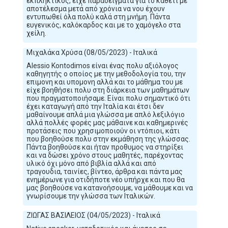
εκπληκτικός, είχε παραδείγματα για το καθετί με
αποτέλεσμα μετά από χρόνια να νου έχουν
εντυπωθεί όλα πολύ καλά στη μνήμη. Πάντα
ευγενικός, καλόκαρδος και με το χαμόγελο στα
χείλη.
Μιχαλάκα Χρύσα (08/05/2023) - Ιταλικά
Alessio Kontodimos είναι ένας πολυ αξιόλογος
καθηγητής ο οποίος με την μεθοδολογία του, την
επιμονη και υπομονη αλλά και το μάθημα του με
είχε βοηθήσει πολυ στη διάρκεια των μαθημάτων
που πραγματοποιήσαμε. Είναι πολυ σημαντικό ότι
έχει καταγωγή από την Ιταλία και έτσι δεν
μαθαίνουμε απλά μια γλώσσα με απλό λεξιλόγιο
αλλά πολλές φορές μας μάθαινε και καθημερινές
προτάσεις που χρησιμοποιούν οι ντόπιοι, κάτι
που βοηθούσε πολυ στην εκμάθηση της γλώσσας.
Πάντα βοηθούσε και ήταν προθυμος να στηρίξει
και να δώσει χρόνο στους μαθητές, παρέχοντας
υλικό όχι μόνο από βιβλία αλλά και από
τραγουδια, ταινίες, βίντεο, άρθρα και πάντα μας
ενημέρωνε για οτιδήποτε νέο υπήρχε και που θα
μας βοηθούσε να κατανοήσουμε, να μάθουμε και να
γνωρίσουμε την γλώσσα των Ιταλικών.
ΖΙΩΓΑΣ ΒΑΣΙΛΕΙΟΣ (04/05/2023) - Ιταλικά