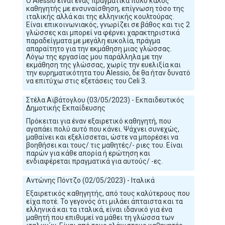
Ο Alessio είναι ένας πραγματικά πολύ καλός
καθηγητής με ενσυναίσθηση, επίγνωση τόσο της
ιταλικής αλλά και της ελληνικής κουλτούρας.
Είναι επικοινωνιακός, γνωρίζει σε βάθος και τις 2
γλώσσες και μπορεί να φέρνει χαρακτηριστικά
παραδείγματα με μεγάλη ευκολία, πράγμα
απαραίτητο για την εκμάθηση μιας γλώσσας.
Λόγω της εργασίας μου παράλληλα με την
εκμάθηση της γλώσσας, χωρίς την ευελιξία και
την ευρηματικότητα του Alessio, δε θα ήταν δυνατό
να επιτύχω στις εξετάσεις του Celi 3.
Στέλα Αϊβάτογλου (03/05/2023) - Εκπαιδευτικός
Δημοτικής Εκπαίδευσης
Πρόκειται για έναν εξαιρετικό καθηγητή, που
αγαπάει πολύ αυτό που κάνει. Ψάχνει συνεχώς,
μαθαίνει και εξελίσσεται, ώστε να μπορέσει να
βοηθήσει και τους/ τις μαθητές/- ριες του. Είναι
παρών για κάθε απορία ή ερώτηση και
ενδιαφέρεται πραγματικά για αυτούς/ -ες.
Αντώνης Πόντζο (02/05/2023) - Ιταλικά
Εξαιρετικός καθηγητής, από τους καλύτερους που
είχα ποτέ. Το γεγονός ότι μιλάει άπταιστα και τα
ελληνικά και τα ιταλικά, είναι ιδανικό για ένα
μαθητή που επιθυμεί να μάθει τη γλώσσα των