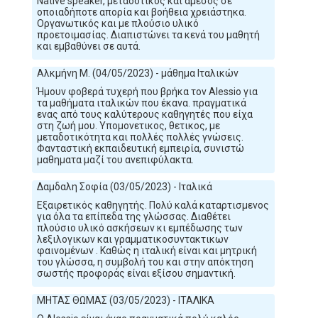
Native speaker, μεταδοτικός και άμεσος σε
οποιαδήποτε απορία και βοήθεια χρειάστηκα.
Οργανωτικός και με πλούσιο υλικό
προετοιμασίας. Διαπιστώνει τα κενά του μαθητή
και εμβαθύνει σε αυτά.
Αλκμήνη Μ. (04/05/2023) - μάθημα Ιταλικών
Ήμουν φοβερά τυχερή που βρήκα τον Alessio για
τα μαθήματα ιταλικών που έκανα. πραγματικά
ενας από τους καλύτερους καθηγητές που είχα
στη ζωή μου. Υπομονετικος, θετικος, με
μεταδοτικότητα και πολλές πολλές γνώσεις.
Φανταστική εκπαιδευτική εμπειρία, συνιστώ
μαθηματα μαζί του ανεπιφύλακτα.
Δαμδαλη Σοφία (03/05/2023) - Ιταλικά
Εξαιρετικός καθηγητής. Πολύ καλά καταρτισμενος
για όλα τα επίπεδα της γλώσσας. Διαθέτει
πλούσιο υλικό ασκήσεων κι εμπέδωσης των
λεξιλογικων και γραμματικοσυντακτικων
φαινομένων . Καθώς η ιταλική είναι και μητρική
του γλώσσα, η συμβολή του και στην απόκτηση
σωστής προφοράς είναι εξίσου σημαντική.
ΜΗΤΑΣ ΘΩΜΑΣ (03/05/2023) - ΙΤΑΛΙΚΑ