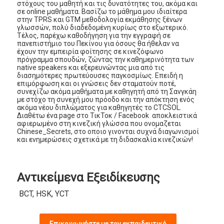
στόχους του μαθητή και τις δυνατότητες του, ακόμα και
σε online μαθήματα. Βασίζω το μάθημα μου ιδιαίτερα
στην TPRS και GTM μεθοδολογία εκμάθησης ξένων
γλωσσών, πολύ διαδεδομένη κυρίως στο εξωτερικό.
Τέλος, παρέχω καθοδήγηση για την εγγραφή σε
πανεπιστήμιο του Πεκίνου για όσους θα ήθελαν να
έχουν την εμπειρία φοίτησης σε κινεζόφωνο
πρόγραμμα σπουδών, ζώντας την καθημερινότητα των
native speakers και εξερευνώντας μια από τις
διασημότερες πρωτεύουσες παγκοσμίως. Επειδή η
επιμόρφωση και οι γνώσεις δεν σταματούν ποτέ,
συνεχίζω ακόμα μαθήματα με καθηγητή από τη Σανγκάη
με στόχο τη συνεχή μου πρόοδο και την απόκτηση ενός
ακόμα νέου διπλώματος για καθηγητές το CTCSOL.
Διαθέτω ένα page στο ΤικΤοκ / Facebook αποκλειστικά
αφιερωμένο στη κινεζική γλώσσα που ονομαζεται
Chinese_Secrets, στο οποιο γινονται συχνά διαγωνισμοί
και ενημερώσεις σχετικά με τη διδασκαλία κινεζικών!
Αντικείμενα Εξειδίκευσης
BCT, HSK, YCT