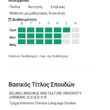
Αναλαμβάνει:
Παιδιά
Φοιτητές
Ενήλικες
Μαθητές με μαθησιακές δυσκολίες
Διαθεσιμότητα
Δ
Τ
Τ
Π
Π
Σ
Κ
Πρωί
Μεσ.
Απόγ.
Πράσινο: διαθέσιμος - Γκρι: όχι διαθέσιμος
Βασικός Τίτλος Σπουδών
BEIJING LANGUAGE AND CULTURE UNIVERSITY
(HANBAN) 北京语言大学
Τμήμα Intensive Chinese Language Studies