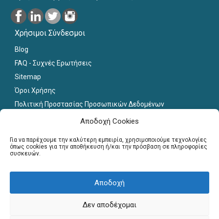
Χρήσιμοι Σύνδεσμοι
Blog
FAQ - Συχνές Ερωτήσεις
Sitemap
Όροι Χρήσης
Πολιτική Προστασίας Προσωπικών Δεδομένων
Εκπαιδευτικό Υλικό
Αποδοχή Cookies
Για εκπαιδευτικούς
Για να παρέχουμε την καλύτερη εμπειρία, χρησιμοποιούμε τεχνολογίες
όπως cookies για την αποθήκευση ή/και την πρόσβαση σε πληροφορίες
συσκευών.
Εγγραφή
Σύνδεση Μελών
Αποδοχή
Σεμινάρια
Γραφείο Διασύνδεσης
Δεν αποδέχομαι