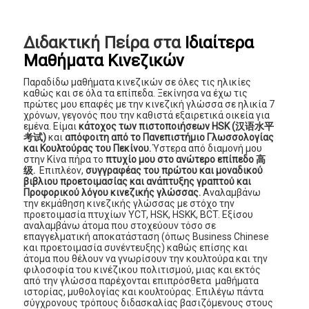
Διδακτική Πείρα στα
Ιδιαίτερα
Μαθήματα Κινεζικών
Παραδίδω μαθήματα κινεζικών σε όλες τις ηλικίες
καθώς και σε όλα τα επίπεδα. Ξεκίνησα να έχω τις
πρώτες μου επαφές με την κινεζική γλώσσα σε ηλικία 7
χρόνων, γεγονός που την καθιστά εξαιρετικά οικεία για
εμένα. Είμαι
κάτοχος των πιστοποιήσεων HSK (汉语水平
考试)
και
απόφοιτη από το Πανεπιστήμιο Γλωσσολογίας
και Κουλτούρας του Πεκίνου.
Ύστερα από διαμονή μου
στην Κίνα πήρα το
πτυχίο μου στο ανώτερο επίπεδο 高
级.
Επιπλέον,
συγγραφέας του πρώτου και μοναδικού
βιβλιου προετοιμασίας και ανάπτυξης γραπτού και
Προφορικού λόγου κινεζικής γλώσσας.
Αναλαμβάνω
την εκμάθηση κινεζικής γλώσσας με στόχο την
προετοιμασία πτυχίων YCT, HSK, ΗSKK, BCT. Εξίσου
αναλαμβάνω άτομα που στοχεύουν τόσο σε
επαγγελματική αποκατάσταση (όπως Business Chinese
και προετοιμασία συνέντευξης) καθώς επίσης και
άτομα που θέλουν να γνωρίσουν την κουλτούρα και την
φιλοσοφία του κινέζικου πολιτισμού, μιας και εκτός
από την γλώσσα παρέχονται επιπρόσθετα μαθήματα
ιστορίας, μυθολογίας και κουλτούρας. Επιλέγω πάντα
σύγχρονους τρόπους διδασκαλίας βασιζόμενους στους