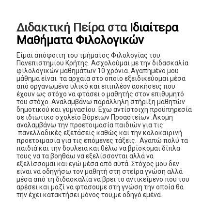
Διδακτική Πείρα στα
Ιδιαίτερα
Μαθήματα Φιλολογικών
Είμαι απόφοιτη του τμήματος Φιλολογίας του
Πανεπιστημίου Κρήτης. Ασχολούμαι με την διδασκαλία
φιλολογικών μαθημάτων 10 χρόνια. Αγαπημένο μου
μάθημα είναι τα αρχαία στο οποίο εξειδικεύομαι μέσα
από οργανωμένο υλικό και επιπλέον ασκήσεις που
έχουν ως στόχο να φτάσει ο μαθητής στον επιθυμητό
του στόχο. Αναλαμβάνω παράλληλη στήριξη μαθητών
δημοτικού και γυμνασίου. Εχω αντίστοιχη προϋπηρεσία
σε ιδιωτικο σχολείο Βόρειων Προαστείων .Ακομη
αναλαμβάνω την προετοιμασία παιδιών για τις
πανελλαδικές εξετάσεις καθώς και την καλοκαιρινή
προετοιμασία για τις επόμενες τάξεις. Αγαπώ πολύ τα
παιδιά και την δουλειά και θέλω να βρίσκομαι δίπλα
τους να τα βοηθάω να εξελίσσονται αλλά να
εξελίσσομαι και εγώ μέσα από αυτά. Στόχος μου δεν
είναι να οδηγήσω τον μαθητή στη στείρα γνώση αλλά
μέσα από τη διδασκαλία να βρει το αντικείμενο που του
αρέσει και μαζί να φτάσουμε στη γνώση την οποία θα
την έχει κατακτήσει μόνος του,με οδηγό εμένα.