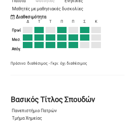
Παιδιά
Φοιτητές
Ενήλικες
Μαθητές με μαθησιακές δυσκολίες
Διαθεσιμότητα
Δ
Τ
Τ
Π
Π
Σ
Κ
Πρωί
Μεσ.
Απόγ.
Πράσινο: διαθέσιμος - Γκρι: όχι διαθέσιμος
Βασικός Τίτλος Σπουδών
Πανεπιστήμιο Πατρών
Τμήμα Χημείας