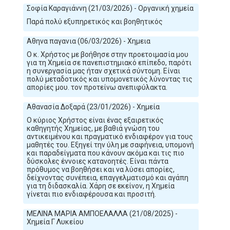
Σοφία Καραγιάννη (21/03/2026) - Οργανική χημεία
Παρά πολύ εξυπηρετικός και βοηθητικός
Αθηνα παγανια (06/03/2026) - Χημεια
Ο κ. Χρήστος με βοήθησε στην προετοιμασία μου
για τη Χημεία σε πανεπιστημιακό επίπεδο, παρότι
η συνεργασία μας ήταν σχετικά σύντομη. Είναι
πολύ μεταδοτικός και υπομονετικός λύνοντας τις
απορίες μου. τον προτείνω ανεπιφύλακτα.
Αθανασία Δοξαρά (23/01/2026) - Χημεία
Ο κύριος Χρήστος είναι ένας εξαιρετικός
καθηγητής Χημείας, με βαθιά γνώση του
αντικειμένου και πραγματικό ενδιαφέρον για τους
μαθητές του. Εξηγεί την ύλη με σαφήνεια, υπομονή
και παραδείγματα που κάνουν ακόμα και τις πιο
δύσκολες έννοιες κατανοητές. Είναι πάντα
πρόθυμος να βοηθήσει και να λύσει απορίες,
δείχνοντας συνέπεια, επαγγελματισμό και αγάπη
για τη διδασκαλία. Χάρη σε εκείνον, η Χημεία
γίνεται πιο ενδιαφέρουσα και προσιτή.
ΜΕΛΙΝΑ ΜΑΡΙΑ ΑΜΠΟΕΛΑΛΛΑ (21/08/2025) -
Χημεία Γ Λυκείου