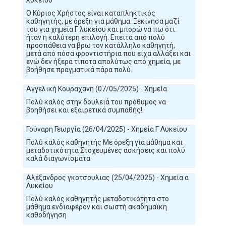
Ο Κύριος Χρήστος είναι καταπληκτικός
καθηγητής, με όρεξη για μάθημα. Ξεκίνησα μαζί
του για χημεία Γ λυκείου και μπορώ να πω ότι
ήταν η καλύτερη επιλογή. Επειτα από πολύ
προσπάθεια να βρω τον κατάλληλο καθηγητή,
μετά από πόσα φροντιστήρια που είχα αλλάξει και
ενώ δεν ήξερα τίποτα απολύτως από χημεία, με
βοήθησε πραγματικά πάρα πολύ.
Αγγελική Κουραχανη (07/05/2025) - Χημεία
Πολύ καλός στην δουλειά του πρόθυμος να
βοηθήσει και εξαιρετικά συμπαθής!
Γούναρη Γεωργία (26/04/2025) - Χημεία Γ Λυκείου
Πολύ καλός καθηγητής Με όρεξη για μάθημα και
μεταδοτικότητα Στοχευμένες ασκήσεις και πολύ
καλά διαγωνίσματα
Αλέξανδρος γκοτσουλιας (25/04/2025) - Χημεία α
Λυκείου
Πολύ καλός καθηγητής μεταδοτικότητα στο
μάθημα ενδιαφέρον και σωστή ακαδημαϊκη
καθοδήγηση