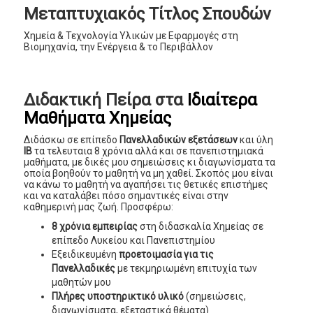
Μεταπτυχιακός Τίτλος Σπουδών
Χημεία & Τεχνολογία Υλικών με Εφαρμογές στη
Βιομηχανία, την Ενέργεια & το Περιβάλλον
Διδακτική Πείρα στα
Ιδιαίτερα
Μαθήματα Χημείας
Διδάσκω σε επίπεδο
Πανελλαδικών εξετάσεων
και ύλη
ΙΒ
τα τελευταια 8 χρόνια αλλά και σε πανεπιστημιακά
μαθήματα, με δικές μου σημειώσεις κι διαγωνίσματα τα
οποία βοηθούν το μαθητή να μη χαθεί. Σκοπός μου είναι
να κάνω το μαθητή να αγαπήσει τις θετικές επιστήμες
και να καταλάβει πόσο σημαντικές είναι στην
καθημερινή μας ζωή. Προσφέρω:
8 χρόνια εμπειρίας
στη διδασκαλία Χημείας σε
επίπεδο Λυκείου και Πανεπιστημίου
Εξειδικευμένη
προετοιμασία για τις
Πανελλαδικές
με τεκμηριωμένη επιτυχία των
μαθητών μου
Πλήρες υποστηρικτικό υλικό
(σημειώσεις,
διαγωνίσματα, εξεταστικά θέματα)