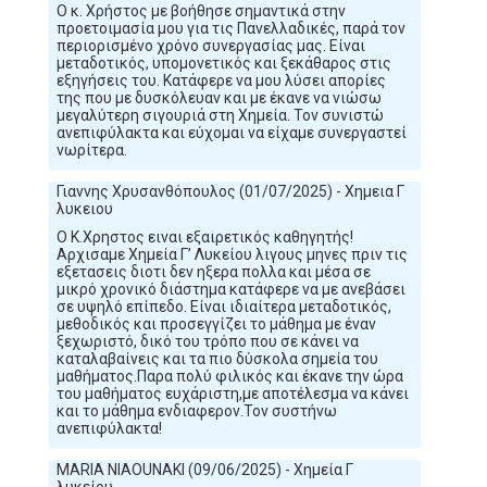
Ο κ. Χρήστος με βοήθησε σημαντικά στην
προετοιμασία μου για τις Πανελλαδικές, παρά τον
περιορισμένο χρόνο συνεργασίας μας. Είναι
μεταδοτικός, υπομονετικός και ξεκάθαρος στις
εξηγήσεις του. Κατάφερε να μου λύσει απορίες
της που με δυσκόλευαν και με έκανε να νιώσω
μεγαλύτερη σιγουριά στη Χημεία. Τον συνιστώ
ανεπιφύλακτα και εύχομαι να είχαμε συνεργαστεί
νωρίτερα.
Γιαννης Χρυσανθόπουλος (01/07/2025) - Χημεια Γ
λυκειου
Ο Κ.Χρηστος ειναι εξαιρετικός καθηγητής!
Αρχισαμε Χημεία Γ’ Λυκείου λιγους μηνες πριν τις
εξετασεις διοτι δεν ηξερα πολλα και μέσα σε
μικρό χρονικό διάστημα κατάφερε να με ανεβάσει
σε υψηλό επίπεδο. Είναι ιδιαίτερα μεταδοτικός,
μεθοδικός και προσεγγίζει το μάθημα με έναν
ξεχωριστό, δικό του τρόπο που σε κάνει να
καταλαβαίνεις και τα πιο δύσκολα σημεία του
μαθήματος.Παρα πολύ φιλικός και έκανε την ώρα
του μαθήματος ευχάριστη,με αποτέλεσμα να κάνει
και το μάθημα ενδιαφερον.Τον συστήνω
ανεπιφύλακτα!
MARIA NIAOUNAKI (09/06/2025) - Χημεία Γ
λυκείου