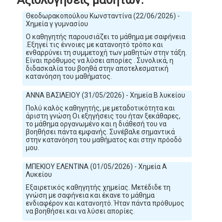
Θεοδωρακοπούλου Κωνσταντίνα (22/06/2026) -
Χημεία γ γυμνασίου
Ο καθηγητής παρουσιάζει το μάθημα με σαφήνεια
.Εξηγεί τις έννοιες με κατανοητό τρόπο και
ενθαρρύνει τη συμμετοχή των μαθητών στην τάξη.
Είναι πρόθυμος να λύσει απορίες . Συνολικά, η
διδασκαλία του βοηθά στην αποτελεσματική
κατανόηση του μαθήματος.
ΑΝΝΑ ΒΑΣΙΛΕΙΟΥ (31/05/2026) - Χημεία Β λυκείου
Πολύ καλός καθηγητής, με μεταδοτικότητα και
άριστη γνώση Οι εξηγήσεις του ήταν ξεκάθαρες,
το μάθημα οργανωμένο και η διάθεσή του να
βοηθήσει πάντα εμφανής. Συνέβαλε σημαντικά
στην κατανόηση του μαθήματος και στην πρόοδό
μου.
ΜΠΕΚΙΟΥ ΕΛΕΝΤΙΝΑ (01/05/2026) - Χημεία Α
Λυκείου
Εξαιρετικός καθηγητής χημείας. Μετέδιδε τη
γνώση με σαφήνεια και έκανε το μάθημα
ενδιαφέρον και κατανοητό. Ήταν πάντα πρόθυμος
να βοηθήσει και να λύσει απορίες.