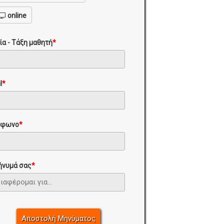
online
ία - Τάξη μαθητή
*
l
*
έφωνο
*
ήνυμά σας
*