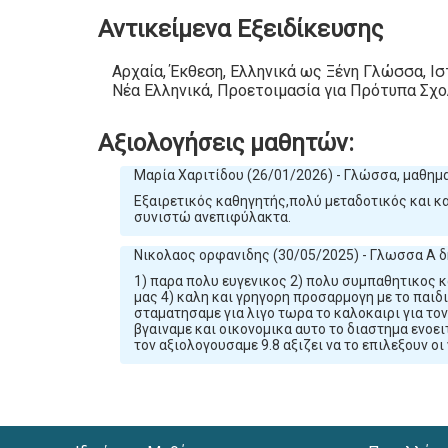
Αντικείμενα Εξειδίκευσης
Αρχαία, Έκθεση, Ελληνικά ως Ξένη Γλώσσα, Ισ
Νέα Ελληνικά, Προετοιμασία για Πρότυπα Σχο
Αξιολογήσεις μαθητών:
Μαρία Χαριτίδου (26/01/2026) - Γλώσσα, μαθημα
Εξαιρετικός καθηγητής,πολύ μεταδοτικός και κ
συνιστώ ανεπιφύλακτα.
Νικολαος ορφανιδης (30/05/2025) - Γλωσσα Α 
1) παρα πολυ ευγενικος 2) πολυ συμπαθητικος κ
μας 4) καλη και γρηγορη προσαρμογη με το παιδ
σταματησαμε για λιγο τωρα το καλοκαιρι για τον
βγαιναμε και οικονομικα αυτο το διαστημα ενοειτ
τον αξιολογουσαμε 9.8 αξιζει να το επιλεξουν οι 