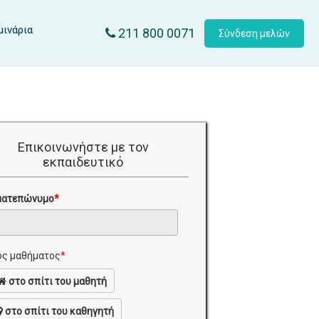
μινάρια
211 800 0071
Σύνδεση μελών
Επικοινωνήστε με τον
εκπαιδευτικό
ματεπώνυμο
*
ς μαθήματος
*
στο σπίτι του μαθητή
στο σπίτι του καθηγητή