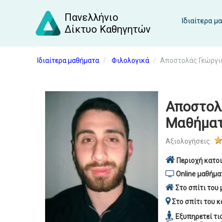
Πανελλήνιο
Ιδιαίτερα μ
Δίκτυο Καθηγητών
Ιδιαίτερα μαθήματα
Φιλολογικά
Αποστολάς Γεώργιο
Αποστολά
Μαθήματ
Αξιολογήσεις:
Περιοχή κατοι
Online μαθήμα
Στο σπίτι του 
Στο σπίτι του κ
Εξυπηρετεί τι