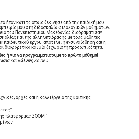
τα ήταν κάτι το όποιο ξεκίνησε από την παιδική μου
η εμπειρία μου στη διδασκαλία φιλολογικών μαθημάτων,
κειο του Πανεπιστημίου Μακεδονίας διαδραμάτισαν
σκαλίας και της αλληλεπίδρασης με τους μαθητές.
κπαιδευτικού έργου, αποτελεί η ενσυναίσθηση και η
ναι διαφορετικό και μία ξεχωριστή προσωπικότητα.
ες ή για να προγραμματίσουμε το πρώτο μάθημα!
μασία και κάλυψη κενών.
εχνικές, αρχές και η καλλιέργεια της κριτικής
ατος΄΄
της πλατφόρμας ZOOM ”
ιμένων