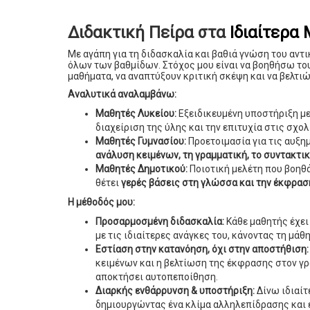
Διδακτική Πείρα στα
Ιδιαίτερα
Με αγάπη για τη διδασκαλία και βαθιά γνώση του αντ
όλων των βαθμίδων. Στόχος μου είναι να βοηθήσω το
μαθήματα, να αναπτύξουν κριτική σκέψη και να βελτιώ
Αναλυτικά αναλαμβάνω:
Μαθητές Λυκείου:
Εξειδικευμένη υποστήριξη μ
διαχείριση της ύλης και την επιτυχία στις σχολ
Μαθητές Γυμνασίου:
Προετοιμασία για τις αυξη
ανάλυση κειμένων, τη γραμματική, το συντακτι
Μαθητές Δημοτικού:
Ποιοτική μελέτη που βοηθά
θέτει
γερές βάσεις στη γλώσσα και την έκφρασ
Η μέθοδός μου:
Προσαρμοσμένη διδασκαλία:
Κάθε μαθητής έχει
με τις ιδιαίτερες ανάγκες του, κάνοντας τη μά
Εστίαση στην κατανόηση, όχι στην αποστήθιση:
κειμένων και η βελτίωση της έκφρασης στον γρ
αποκτήσει αυτοπεποίθηση.
Διαρκής ενθάρρυνση & υποστήριξη:
Δίνω ιδιαίτ
δημιουργώντας ένα κλίμα αλληλεπίδρασης και 