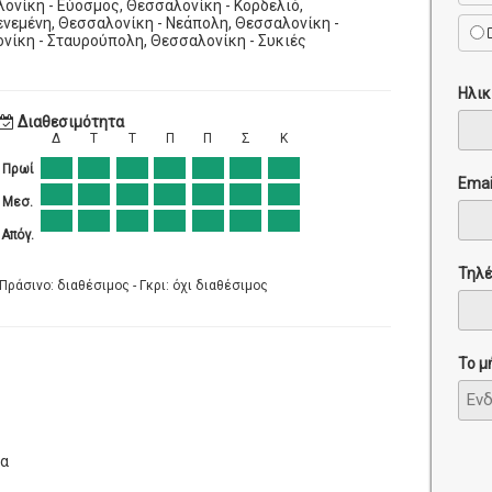
ονίκη - Εύοσμος, Θεσσαλονίκη - Κορδελιό,
νεμένη, Θεσσαλονίκη - Νεάπολη, Θεσσαλονίκη -
νίκη - Σταυρούπολη, Θεσσαλονίκη - Συκιές
Ηλικ
Διαθεσιμότητα
Δ
Τ
Τ
Π
Π
Σ
Κ
Πρωί
Emai
Μεσ.
Απόγ.
Τηλ
Πράσινο: διαθέσιμος - Γκρι: όχι διαθέσιμος
Το μ
ία