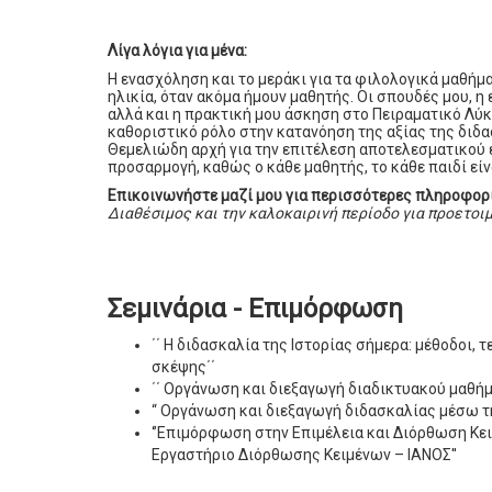
Λίγα λόγια για μένα:
Η ενασχόληση και το μεράκι για τα φιλολογικά μαθήμα
ηλικία, όταν ακόμα ήμουν μαθητής. Οι σπουδές μου, 
αλλά και η πρακτική μου άσκηση στο Πειραματικό Λύ
καθοριστικό ρόλο στην κατανόηση της αξίας της διδα
Θεμελιώδη αρχή για την επιτέλεση αποτελεσματικού ε
προσαρμογή, καθώς ο κάθε μαθητής, το κάθε παιδί εί
Επικοινωνήστε μαζί μου για περισσότερες πληροφορί
Διαθέσιμος και την καλοκαιρινή περίοδο για προετοι
Σεμινάρια - Επιμόρφωση
΄΄ Η διδασκαλία της Ιστορίας σήμερα: μέθοδοι, τ
σκέψης΄΄
΄΄ Οργάνωση και διεξαγωγή διαδικτυακού μαθήμ
“ Οργάνωση και διεξαγωγή διδασκαλίας μέσω 
‘’Επιμόρφωση στην Επιμέλεια και Διόρθωση Κε
Εργαστήριο Διόρθωσης Κειμένων – ΙΑΝΟΣ''