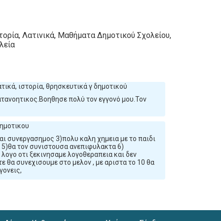
τορία, Λατινικά, Μαθήματα Δημοτικού Σχολείου,
λεία
τικά, ιστορία, θρησκευτικά γ δημοτικού
ατανοητικος.Βοηθησε πολύ τον εγγονό μου.Τον
δημοτικου
αι συνεργασημος 3)πολυ καλη χημεια με το παιδι
ι 5)θα τον συνιστουσα ανεπιφυλακτα 6)
 λογο οτι ξεκινησαμε λογοθεραπεια και δεν
ε θα συνεχισουμε στο μελον , με αριστα το 10 θα
γονεις,