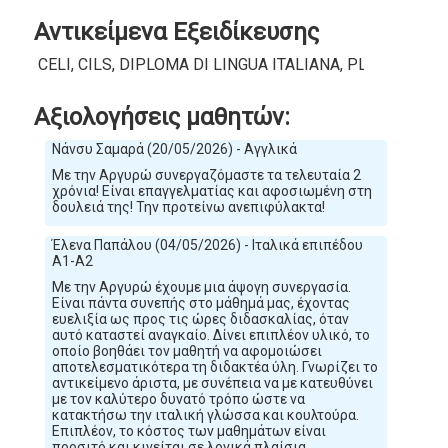
Αντικείμενα Εξειδίκευσης
CELI, CILS, DIPLOMA DI LINGUA ITALIANA, PLIDA, ΚΠΓ
Αξιολογήσεις μαθητών:
Νάνσυ Σαμαρά (20/05/2026) - Αγγλικά
Με την Αργυρώ συνεργαζόμαστε τα τελευταία 2
χρόνια! Είναι επαγγελματίας και αφοσιωμένη στη
δουλειά της! Την προτείνω ανεπιφύλακτα!
Έλενα Παπάλου (04/05/2026) - Ιταλικά επιπέδου
Α1-Α2
Με την Αργυρώ έχουμε μια άψογη συνεργασία.
Είναι πάντα συνεπής στο μάθημά μας, έχοντας
ευελιξία ως προς τις ώρες διδασκαλίας, όταν
αυτό καταστεί αναγκαίο. Δίνει επιπλέον υλικό, το
οποίο βοηθάει τον μαθητή να αφομοιώσει
αποτελεσματικότερα τη διδακτέα ύλη. Γνωρίζει το
αντικείμενο άριστα, με συνέπεια να με κατευθύνει
με τον καλύτερο δυνατό τρόπο ώστε να
κατακτήσω την ιταλική γλώσσα και κουλτούρα.
Επιπλέον, το κόστος των μαθημάτων είναι
προσιτό και κινείται σε λογικά πλαίσια.