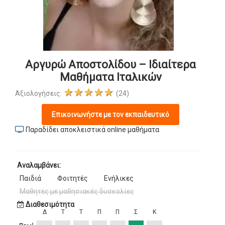
Αργυρώ Αποστολίδου – Ιδιαίτερα
Μαθήματα Ιταλικών
★★★★★
Αξιολογήσεις:
(24)
Επικοινωνήστε με τον εκπαιδευτικό
Παραδίδει αποκλειστικά online μαθήματα
Αναλαμβάνει:
Παιδιά
Φοιτητές
Ενήλικες
Μαθητές με μαθησιακές δυσκολίες
Διαθεσιμότητα
Δ
Τ
Τ
Π
Π
Σ
Κ