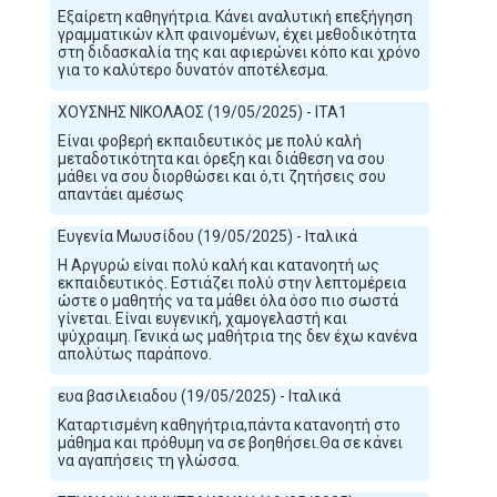
Εξαίρετη καθηγήτρια. Κάνει αναλυτική επεξήγηση
γραμματικών κλπ φαινομένων, έχει μεθοδικότητα
στη διδασκαλία της και αφιερώνει κόπο και χρόνο
για το καλύτερο δυνατόν αποτέλεσμα.
ΧΟΥΣΝΗΣ ΝΙΚΟΛΑΟΣ (19/05/2025) - ITA1
Είναι φοβερή εκπαιδευτικός με πολύ καλή
μεταδοτικότητα και όρεξη και διάθεση να σου
μάθει να σου διορθώσει και ό,τι ζητήσεις σου
απαντάει αμέσως
Ευγενία Μωυσίδου (19/05/2025) - Ιταλικά
Η Αργυρώ είναι πολύ καλή και κατανοητή ως
εκπαιδευτικός. Εστιάζει πολύ στην λεπτομέρεια
ώστε ο μαθητής να τα μάθει όλα όσο πιο σωστά
γίνεται. Είναι ευγενική, χαμογελαστή και
ψύχραιμη. Γενικά ως μαθήτρια της δεν έχω κανένα
απολύτως παράπονο.
ευα βασιλειαδου (19/05/2025) - Ιταλικά
Καταρτισμένη καθηγήτρια,πάντα κατανοητή στο
μάθημα και πρόθυμη να σε βοηθήσει.Θα σε κάνει
να αγαπήσεις τη γλώσσα.