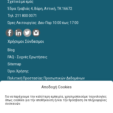
Σχετικά με εμάς
Έδρα: Γραβιάς 4, Βάρη, Αττική, ΤΚ 16672
Τηλ: 211 800 0071
Ώρες Λειτουργίας: Δευ-Παρ 10:00 έως 17:00
Χρήσιμοι Σύνδεσμοι
Blog
FAQ - Συχνές Ερωτήσεις
Sitemap
Όροι Χρήσης
Πολιτική Προστασίας Προσωπικών Δεδομένων
Εκπαιδευτικό Υλικό
Αποδοχή Cookies
Για εκπαιδευτικούς
Για να παρέχουμε την καλύτερη εμπειρία, χρησιμοποιούμε τεχνολογίες
όπως cookies για την αποθήκευση ή/και την πρόσβαση σε πληροφορίες
συσκευών.
Εγγραφή
Σύνδεση Μελών