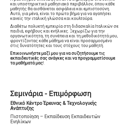
και υποστηρικτικό μαθησιακό περιβάλλον, όπου κάθε
μαθητής θα αισθάνεται ασφάλεια και εμπιστοσύνη.
Αυτό, για μένα, είναι το πρώτο βήμα για να αγαπήσει
κανείς την ιταλική γλώσσα και κουλτούρα.
Διαθέτω πολυετή εμπειρία στη διδασκαλία Ιταλικών σε
παιδιά, εφήβους και ενήλικες. Ξεχωρίζω για την
οργανωτικότητα, τη συνέπεια και τη μεθοδικότητά μου,
φροντίζοντας κάθε μάθημα να είναι προσαρμοσμένο
στις δυνατότητες και τους στόχους του μαθητή.
Επικοινωνήστε μαζί μου για να συζητήσουμε τις
εκπαιδευτικές σας ανάγκες και να προγραμματίσουμε
τα μαθήματά μας
!.
Σεμινάρια - Επιμόρφωση
Εθνικό Κέντρο Έρευνας & Τεχνολογικής
Ανάπτυξης
Πιστοποίηση – Εκπαίδευση Εκπαιδευτών
Ενηλίκων