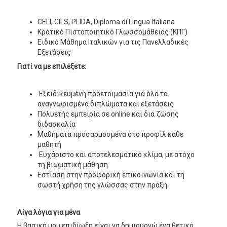
CELI, CILS, PLIDA, Diploma di Lingua Italiana
Κρατικό Πιστοποιητικό Γλωσσομάθειας (ΚΠΓ)
Ειδικό Μάθημα Ιταλικών για τις Πανελλαδικές
Εξετάσεις
Γιατί να με επιλέξετε:
Εξειδικευμένη προετοιμασία για όλα τα
αναγνωρισμένα διπλώματα και εξετάσεις
Πολυετής εμπειρία σε online και δια ζώσης
διδασκαλία
Μαθήματα προσαρμοσμένα στο προφίλ κάθε
μαθητή
Ευχάριστο και αποτελεσματικό κλίμα, με στόχο
τη βιωματική μάθηση
Εστίαση στην προφορική επικοινωνία και τη
σωστή χρήση της γλώσσας στην πράξη
Λίγα λόγια για μένα
Η βασική μου επιδίωξη είναι να δημιουργώ ένα θετικό