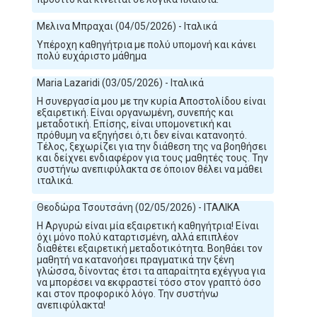
Μελινα Μπραχαι (04/05/2026) - Ιταλικά
Υπέροχη καθηγήτρια με πολύ υπομονή και κάνει
πολύ ευχάριστο μάθημα
Maria Lazaridi (03/05/2026) - Ιταλικά
Η συνεργασία μου με την κυρία Αποστολίδου είναι
εξαιρετική. Είναι οργανωμένη, συνεπής και
μεταδοτική. Επίσης, είναι υπομονετική και
πρόθυμη να εξηγήσει ό,τι δεν είναι κατανοητό.
Τέλος, ξεχωρίζει για την διάθεση της να βοηθήσει
και δείχνει ενδιαφέρον για τους μαθητές τους. Την
συστήνω ανεπιφύλακτα σε όποιον θέλει να μάθει
ιταλικά.
Θεοδώρα Τσουτσάνη (02/05/2026) - ΙΤΑΛΙΚΑ
Η Αργυρώ είναι μία εξαιρετική καθηγήτρια! Είναι
όχι μόνο πολύ καταρτισμένη, αλλά επιπλέον
διαθέτει εξαιρετική μεταδοτικότητα. Βοηθάει τον
μαθητή να κατανοήσει πραγματικά την ξένη
γλώσσα, δίνοντας έτσι τα απαραίτητα εχέγγυα για
να μπορέσει να εκφραστεί τόσο στον γραπτό όσο
και στον προφορικό λόγο. Την συστήνω
ανεπιφύλακτα!