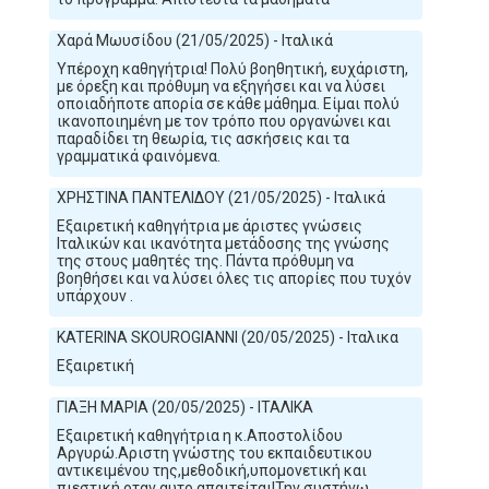
Χαρά Μωυσίδου (21/05/2025) - Ιταλικά
Υπέροχη καθηγήτρια! Πολύ βοηθητική, ευχάριστη,
με όρεξη και πρόθυμη να εξηγήσει και να λύσει
οποιαδήποτε απορία σε κάθε μάθημα. Είμαι πολύ
ικανοποιημένη με τον τρόπο που οργανώνει και
παραδίδει τη θεωρία, τις ασκήσεις και τα
γραμματικά φαινόμενα.
ΧΡΗΣΤΙΝΑ ΠΑΝΤΕΛΙΔΟΥ (21/05/2025) - Ιταλικά
Εξαιρετική καθηγήτρια με άριστες γνώσεις
Ιταλικών και ικανότητα μετάδοσης της γνώσης
της στους μαθητές της. Πάντα πρόθυμη να
βοηθήσει και να λύσει όλες τις απορίες που τυχόν
υπάρχουν .
KATERINA SKOUROGIANNI (20/05/2025) - Ιταλικα
Εξαιρετική
ΓΙΑΞΗ ΜΑΡΙΑ (20/05/2025) - ITAΛΙΚΑ
Εξαιρετική καθηγήτρια η κ.Αποστολίδου
Αργυρώ.Αριστη γνώστης του εκπαιδευτικου
αντικειμένου της,μεθοδική,υπομονετική και
πιεστική οταν αυτο απαιτείται!Την συστήνω