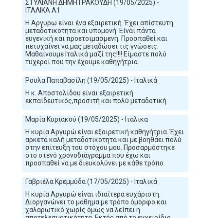
ΣΤΥΛΙΑΝΗ ΔΗΜΗΤΡΑΚΟΥΔΗ (19/05/2025) -
ΙΤΑΛΙΚΑ Α1
Η Αργυρω είναι ένα εξαιρετική. Έχει απίστευτη
μεταδοτικοτητα και υπομονή. Είναι πάντα
ευγενική και προετοιμασμενη. Προσπαθεί και
πετυχαίνει να μας μεταδώσει τις γνώσεις.
Μαθαίνουμε Ιταλικά μαζί της!!!! Είμαστε πολύ
τυχεροί που την έχουμε καθηγήτρια
Ρουλα Παπαβασίλη (19/05/2025) - Ιταλικά
Η κ. Αποστολίδου είναι εξαιρετική
εκπαιδευτικός,προσιτή και πολύ μεταδοτική.
Μαρία Κυριακού (19/05/2025) - Ιταλικα
Η κυρία Αργυρώ είναι εξαιρετική καθηγήτρια. Έχει
αρκετά καλή μεταδοτικοτητα και με βοηθάει πολύ
στην επίτευξη του στόχου μου. Προσαρμόστηκε
στο στενό χρονοδιάγραμμα που έχω και
προσπαθεί να με διευκολύνει με κάθε τρόπο.
Γαβριέλα Κρεμμύδα (17/05/2025) - Ιταλικά
Η κυρία Αργυρώ είναι ιδιαίτερα ευχάριστη.
Διοργανώνει το μάθημα με τρόπο όμορφο και
χαλαρωτικό χωρίς όμως να λείπει η
αποτελεσματικότητα. Εκτός από το εγχειρίδιο