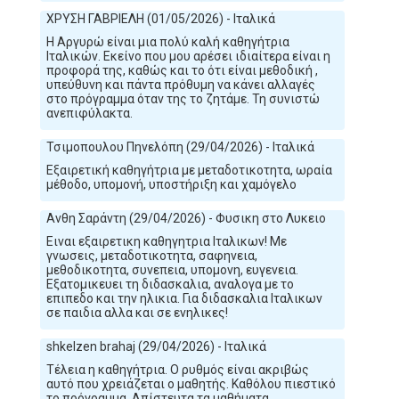
ΧΡΥΣΗ ΓΑΒΡΙΕΛΗ (01/05/2026) - Ιταλικά
Η Αργυρώ είναι μια πολύ καλή καθηγήτρια
Ιταλικών. Εκείνο που μου αρέσει ιδιαίτερα είναι η
προφορά της, καθώς και το ότι είναι μεθοδική ,
υπεύθυνη και πάντα πρόθυμη να κάνει αλλαγές
στο πρόγραμμα όταν της το ζητάμε. Τη συνιστώ
ανεπιφύλακτα.
Τσιμοπουλου Πηνελόπη (29/04/2026) - Ιταλικά
Εξαιρετική καθηγήτρια με μεταδοτικοτητα, ωραία
μέθοδο, υπομονή, υποστήριξη και χαμόγελο
Ανθη Σαράντη (29/04/2026) - Φυσικη στο Λυκειο
Ειναι εξαιρετικη καθηγητρια Ιταλικων! Με
γνωσεις, μεταδοτικοτητα, σαφηνεια,
μεθοδικοτητα, συνεπεια, υπομονη, ευγενεια.
Εξατομικευει τη διδασκαλια, αναλογα με το
επιπεδο και την ηλικια. Για διδασκαλια Ιταλικων
σε παιδια αλλα και σε ενηλικες!
shkelzen brahaj (29/04/2026) - Ιταλικά
Τέλεια η καθηγήτρια. Ο ρυθμός είναι ακριβώς
αυτό που χρειάζεται ο μαθητής. Καθόλου πιεστικό
το πρόγραμμα. Απίστευτα τα μαθήματα