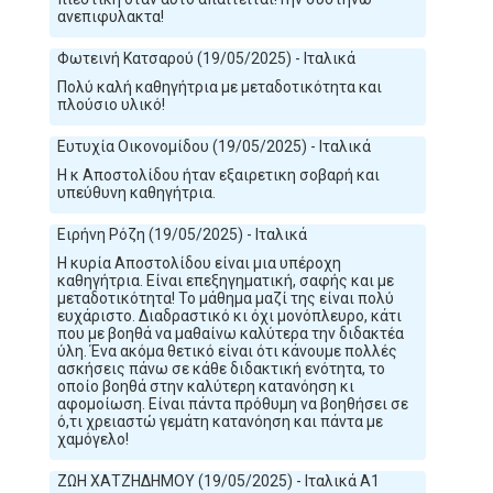
ανεπιφυλακτα!
Φωτεινή Κατσαρού (19/05/2025) - Ιταλικά
Πολύ καλή καθηγήτρια με μεταδοτικότητα και
πλούσιο υλικό!
Ευτυχία Οικονομίδου (19/05/2025) - Ιταλικά
Η κ Αποστολίδου ήταν εξαιρετικη σοβαρή και
υπεύθυνη καθηγήτρια.
Ειρήνη Ρόζη (19/05/2025) - Ιταλικά
Η κυρία Αποστολίδου είναι μια υπέροχη
καθηγήτρια. Είναι επεξηγηματική, σαφής και με
μεταδοτικότητα! Το μάθημα μαζί της είναι πολύ
ευχάριστο. Διαδραστικό κι όχι μονόπλευρο, κάτι
που με βοηθά να μαθαίνω καλύτερα την διδακτέα
ύλη. Ένα ακόμα θετικό είναι ότι κάνουμε πολλές
ασκήσεις πάνω σε κάθε διδακτική ενότητα, το
οποίο βοηθά στην καλύτερη κατανόηση κι
αφομοίωση. Είναι πάντα πρόθυμη να βοηθήσει σε
ό,τι χρειαστώ γεμάτη κατανόηση και πάντα με
χαμόγελο!
ΖΩΗ ΧΑΤΖΗΔΗΜΟΥ (19/05/2025) - Ιταλικά Α1