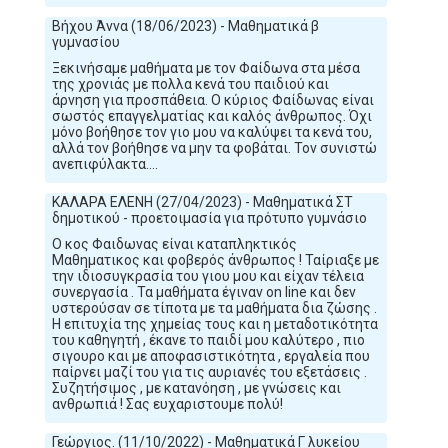
Βήχου Άννα (18/06/2023) - Μαθηματικά β
γυμνασίου
Ξεκινήσαμε μαθήματα με τον Φαίδωνα στα μέσα
της χρονιάς με πολλα κενά του παιδιού και
άρνηση για προσπάθεια. Ο κύριος Φαίδωνας είναι
σωστός επαγγελματίας και καλός άνθρωπος. Όχι
μόνο βοήθησε τον γιο μου να καλύψει τα κενά του,
αλλά τον βοήθησε να μην τα φοβάται. Τον συνιστώ
ανεπιφύλακτα....
ΚΑΛΑΡΑ ΕΛΕΝΗ (27/04/2023) - Μαθηματικά ΣΤ
δημοτικού - προετοιμασία για πρότυπο γυμνάσιο
Ο κος Φαιδωνας είναι καταπληκτικός
Μαθηματικος και φοβερός άνθρωπος ! Ταίριαξε με
την ιδιοσυγκρασία του γιου μου και είχαν τέλεια
συνεργασία . Τα μαθήματα έγιναν on line και δεν
υστερούσαν σε τίποτα με τα μαθήματα δια ζώσης .
Η επιτυχία της χημείας τους και η μεταδοτικότητα
του καθηγητή , έκανε το παιδί μου καλύτερο , πιο
σιγουρο και με αποφασιστικότητα , εργαλεία που
παίρνει μαζί του για τις αυριανές του εξετάσεις .
Συζητήσιμος , με κατανόηση , με γνώσεις και
ανθρωπιά ! Σας ευχαριστουμε πολύ!
Γεώργιος. (11/10/2022) - Μαθηματικά Γ λυκείου