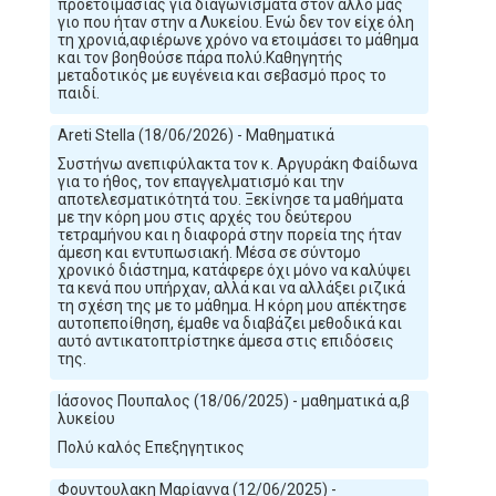
προετοιμασίας για διαγωνίσματα στον άλλο μας
γιο που ήταν στην α Λυκείου. Ενώ δεν τον είχε όλη
τη χρονιά,αφιέρωνε χρόνο να ετοιμάσει το μάθημα
και τον βοηθούσε πάρα πολύ.Καθηγητής
μεταδοτικός με ευγένεια και σεβασμό προς το
παιδί.
Areti Stella (18/06/2026) - Μαθηματικά
Συστήνω ανεπιφύλακτα τον κ. Αργυράκη Φαίδωνα
για το ήθος, τον επαγγελματισμό και την
αποτελεσματικότητά του. Ξεκίνησε τα μαθήματα
με την κόρη μου στις αρχές του δεύτερου
τετραμήνου και η διαφορά στην πορεία της ήταν
άμεση και εντυπωσιακή. ​Μέσα σε σύντομο
χρονικό διάστημα, κατάφερε όχι μόνο να καλύψει
τα κενά που υπήρχαν, αλλά και να αλλάξει ριζικά
τη σχέση της με το μάθημα. Η κόρη μου απέκτησε
αυτοπεποίθηση, έμαθε να διαβάζει μεθοδικά και
αυτό αντικατοπτρίστηκε άμεσα στις επιδόσεις
της.
Ιάσονος Πουπαλος (18/06/2025) - μαθηματικά α,β
λυκείου
Πολύ καλός Επεξηγητικος
Φουντουλακη Μαρίαννα (12/06/2025) -