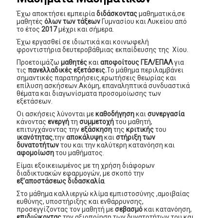
Έχω αποκτήσει εμπειρία
διδάσκοντας
μαθηματικά,σε
μαθητές
όλων των τάξεων
Γυμνασίου και
Λυκείου από
το έτος
2017
μέχρι και σήμερα.
Έχω εργασθεί σε ιδιωτικά και κοινωφελή
φροντιστήρια δευτεροβάθμιας εκπαίδευσης της Χίου.
Προετοιμάζω
μαθητές
και
αποφοίτους ΓΕΛ/ΕΠΑΛ
για
τις
πανελλαδικές εξετάσεις.
Το μάθημα περιλαμβάνει
σημαντικές παρατηρήσεις,ερωτήσεις θεωρίας και
επίλυση ασκήσεων.Ακόμη, επαναληπτικά συνδυαστικά
θέματα και διαγωνίσματα προσομοίωσης των
εξετάσεων.
Οι ασκήσεις λύνονται με
καθοδήγηση
και
συνεργασία
κάνοντας
ενεργή
τη
συμμετοχή
του μαθητή,
επιτυγχάνοντας την
εξάσκηση
της
κριτικής
του
ικανότητας
,την
αποκάλυψη
και
στήριξη των
δυνατοτήτων
του και την καλύτερη κατανόηση και
αφομοίωση
του μαθήματος.
Είμαι εξοικειωμένος με τη χρήση διάφορων
διαδικτυακών εφαρμογών, με σκοπό την
εξ’αποστάσεως διδασκαλία
.
Στο μάθημα καλλιεργώ κλίμα εμπιστοσύνης ,αμοιβαίας
ευθύνης, υποστήριξης και ενθάρρυνσης,
προσεγγίζοντας τον μαθητή με
σεβασμό
και κατανόηση,
επιδιώκοντας
την αξιοποίηση των δυνατοτήτων του και