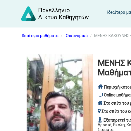
Πανελλήνιο
Ιδιαίτερα μ
Δίκτυο Καθηγητών
Ιδιαίτερα μαθήματα
Οικονομικά
ΜΕΝΗΣ ΚΑΚΟΥΝΗΣ –
ΜΕΝΗΣ Κ
Μαθήματ
Περιοχή κατοι
Online μαθήμα
Στο σπίτι του 
Στο σπίτι του κ
Εξυπηρετεί τι
Δροσιά, Εκάλη, Κα
Σταμάτα