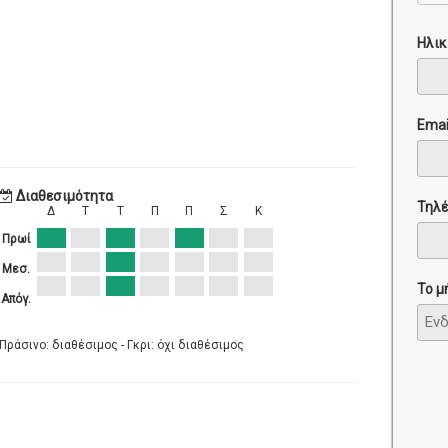
Ηλικ
Emai
Διαθεσιμότητα
Τηλ
Δ
Τ
Τ
Π
Π
Σ
Κ
Πρωί
Μεσ.
Το μ
Απόγ.
Πράσινο: διαθέσιμος - Γκρι: όχι διαθέσιμος