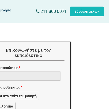
μινάρια
211 800 0071
Σύνδεση μελών
Επικοινωνήστε με τον
εκπαιδευτικό
ματεπώνυμο
*
ς μαθήματος
*
στο σπίτι του μαθητή
online