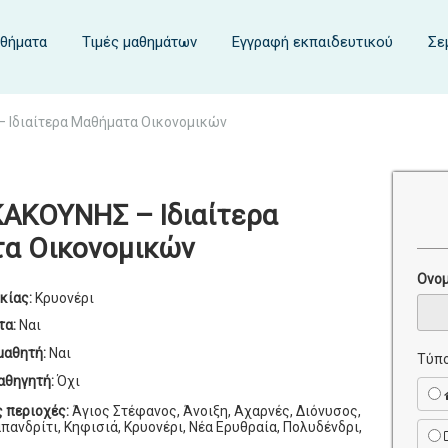
αθήματα
Τιμές μαθημάτων
Εγγραφή εκπαιδευτικού
Σε
 Ιδιαίτερα Μαθήματα Οικονομικών
ΑΚΟΥΝΗΣ – Ιδιαίτερα
α Οικονομικών
Ονο
κίας:
Κρυονέρι
τα:
Ναι
μαθητή:
Ναι
Τύπο
αθηγητή:
Όχι
ς περιοχές:
Άγιος Στέφανος, Άνοιξη, Αχαρνές, Διόνυσος,
πανδρίτι, Κηφισιά, Κρυονέρι, Νέα Ερυθραία, Πολυδένδρι,