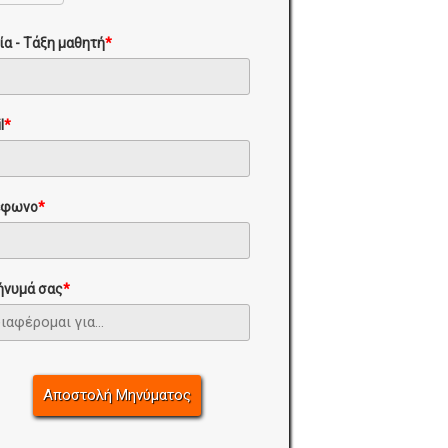
ία - Τάξη μαθητή
*
l
*
έφωνο
*
ήνυμά σας
*