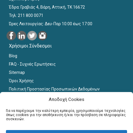
Έδρα: Γραβιάς 4, Βάρη, Αττική, ΤΚ 16672
Τηλ: 211 800 0071
Ώρες Λειτουργίας: Δευ-Παρ 10:00 έως 17:00
Χρήσιμοι Σύνδεσμοι
Blog
FAQ - Συχνές Ερωτήσεις
Sitemap
Όροι Χρήσης
Πολιτική Προστασίας Προσωπικών Δεδομένων
Εκπαιδευτικό Υλικό
Αποδοχή Cookies
Για εκπαιδευτικούς
Για να παρέχουμε την καλύτερη εμπειρία, χρησιμοποιούμε τεχνολογίες
όπως cookies για την αποθήκευση ή/και την πρόσβαση σε πληροφορίες
συσκευών.
Εγγραφή
Σύνδεση Μελών