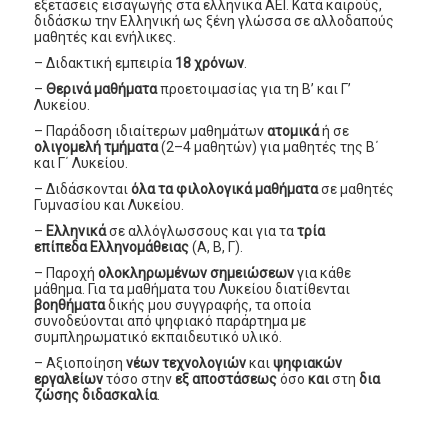
εξετάσεις εισαγωγής στα ελληνικά ΑΕΙ. Κατά καιρούς,
διδάσκω την Ελληνική ως ξένη γλώσσα σε αλλοδαπούς
μαθητές και ενήλικες.
– Διδακτική εμπειρία
18 χρόνων
.
–
Θερινά μαθήματα
προετοιμασίας για τη Β’ και Γ’
Λυκείου.
– Παράδοση ιδιαίτερων μαθημάτων
ατομικά
ή σε
ολιγομελή τμήματα
(2–4 μαθητών) για μαθητές της Β΄
και Γ΄ Λυκείου.
– Διδάσκονται
όλα τα φιλολογικά μαθήματα
σε μαθητές
Γυμνασίου και Λυκείου.
–
Ελληνικά
σε αλλόγλωσσους και για τα
τρία
επίπεδα
Ελληνομάθειας
(Α, Β, Γ).
– Παροχή
ολοκληρωμένων σημειώσεων
για κάθε
μάθημα. Για τα μαθήματα του Λυκείου διατίθενται
βοηθήματα
δικής μου συγγραφής, τα οποία
συνοδεύονται από ψηφιακό παράρτημα με
συμπληρωματικό εκπαιδευτικό υλικό.
– Αξιοποίηση
νέων τεχνολογιών
και
ψηφιακών
εργαλείων
τόσο στην
εξ αποστάσεως
όσο
και
στη
δια
ζώσης διδασκαλία
.