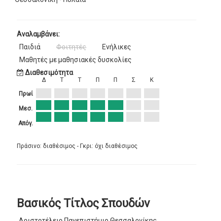
Αναλαμβάνει:
Παιδιά
Φοιτητές
Ενήλικες
Μαθητές με μαθησιακές δυσκολίες
Διαθεσιμότητα
Δ
Τ
Τ
Π
Π
Σ
Κ
Πρωί
Μεσ.
Απόγ.
Πράσινο: διαθέσιμος - Γκρι: όχι διαθέσιμος
Βασικός Τίτλος Σπουδών
Αριστοτέλειο Πανεπιστήμιο Θεσσαλονίκης