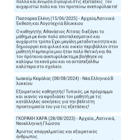
πολλά και ένιωσα σιγουριά στις εξετάσεις. Τον
ευχαριστώ πολύ και τον προτείνω ανεπιφύλακτα!
Πασσαρεα Ελένη (15/06/2025) - Αρχαία,Λατινικά
Έκθεση και Λογοτεχνία Βλυκειου
Ο καθηγητής Αθανάσιος Λίτσας διεξάγει το
μάθημα με έναν πολύ αποτελεσματικό και
ευχάριστο τρόπο.Εχει μεγάλη μεταδοτικότητα και
δημιουργεί ενα φιλικό και οικείο περιβάλλον στον
μαθητή.Η εμπειρία μου ήταν πολύ θετική και θα
τον πρότεινα ανεπιφύλακτα,με βοήθησε να
καλύψω τα κενά μου και να ανταπεξέλθω
καλύτερα στο σχολείο.
Ιωακείμ Κεφάλας (08/08/2024) - Νέα Ελληνικά Β
λυκείου
Εξαιρετικός καθηγητής! Τυπικός, με πρόγραμμα
και ικανός να εφοδιάσει τον μαθητή με τις
κατάλληλες ασκήσεις για την βέλτιστη
προετοιμασία του για τις εξετάσεις!
ΓΚΟΡΑΚΗ ΧΑΡΑ (28/08/2023) - Αρχαία ,,Λατινικά,
Νεοελληνική Γλώσσα
Άριστος επαγγελματίας και εξαιρετικός
άνθρωπος.