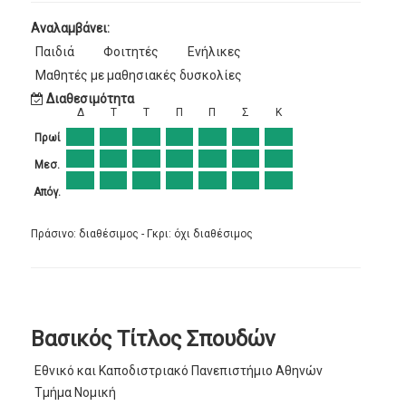
Αναλαμβάνει:
Παιδιά
Φοιτητές
Ενήλικες
Μαθητές με μαθησιακές δυσκολίες
Διαθεσιμότητα
Δ
Τ
Τ
Π
Π
Σ
Κ
Πρωί
Μεσ.
Απόγ.
Πράσινο: διαθέσιμος - Γκρι: όχι διαθέσιμος
Βασικός Τίτλος Σπουδών
Εθνικό και Καποδιστριακό Πανεπιστήμιο Αθηνών
Τμήμα Νομική