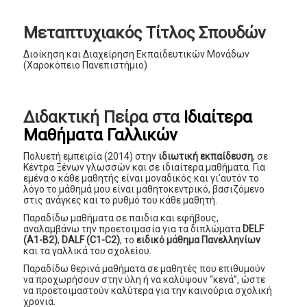
Μεταπτυχιακός Τίτλος Σπουδών
Διοίκηση και Διαχείρηση Εκπαιδευτικών Μονάδων
(Χαροκόπειο Πανεπιστήμιο)
Διδακτική Πείρα στα
Ιδιαίτερα
Μαθήματα Γαλλικών
Πολυετή εμπειρία (2014) στην
ιδιωτική εκπαίδευση
, σε
Κέντρα Ξένων γλωσσών και σε ιδιαίτερα μαθήματα. Για
εμένα ο κάθε μαθητής είναι μοναδικός και γι’αυτόν το
λόγο το μάθημά μου είναι μαθητοκεντρικό, βασιζόμενο
στις ανάγκες και το ρυθμό του κάθε μαθητή.
Παραδίδω μαθήματα σε παιδια και εφήβους,
αναλαμβάνω την προετοιμασία για τα διπλώματα
DELF
(A1-B2)
,
DALF (C1-C2)
, το
ειδικό μάθημα Πανελληνίων
και τα γαλλικά του σχολείου.
Παραδίδω θερινά μαθήματα σε μαθητές που επιθυμούν
να προχωρήσουν στην ύλη ή να καλύψουν “κενά”, ώστε
να προετοιμαστούν καλύτερα για την καινούρια σχολική
χρονιά.