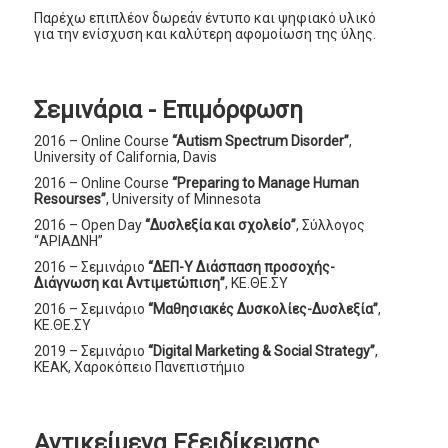
Παρέχω επιπλέον δωρεάν έντυπο και ψηφιακό υλικό
για την ενίσχυση και καλύτερη αφομοίωση της ύλης.
Σεμινάρια - Επιμόρφωση
2016 – Online Course
“Autism Spectrum Disorder”
,
University of California, Davis
2016 – Online Course
“Preparing to Manage Human
Resourses”
, University of Minnesota
2016 – Open Day
“Δυσλεξία και σχολείο”
, Σύλλογος
“ΑΡΙΑΔΝΗ”
2016 – Σεμινάριο
“ΔΕΠ-Υ Διάσπαση προσοχής-
Διάγνωση και Αντιμετώπιση”
, ΚΕ.ΘΕ.ΣΥ
2016 – Σεμινάριο
“Μαθησιακές Δυσκολίες-Δυσλεξία”
,
ΚΕ.ΘΕ.ΣΥ
2019 – Σεμινάριο
“Digital Marketing & Social Strategy”
,
ΚΕΑΚ, Χαροκόπειο Πανεπιστήμιο
Αντικείμενα Εξειδίκευσης