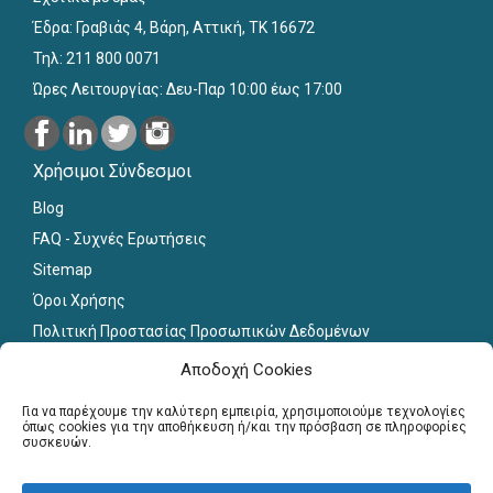
Έδρα: Γραβιάς 4, Βάρη, Αττική, ΤΚ 16672
Τηλ: 211 800 0071
Ώρες Λειτουργίας: Δευ-Παρ 10:00 έως 17:00
Χρήσιμοι Σύνδεσμοι
Blog
FAQ - Συχνές Ερωτήσεις
Sitemap
Όροι Χρήσης
Πολιτική Προστασίας Προσωπικών Δεδομένων
Εκπαιδευτικό Υλικό
Αποδοχή Cookies
Για εκπαιδευτικούς
Για να παρέχουμε την καλύτερη εμπειρία, χρησιμοποιούμε τεχνολογίες
όπως cookies για την αποθήκευση ή/και την πρόσβαση σε πληροφορίες
συσκευών.
Εγγραφή
Σύνδεση Μελών