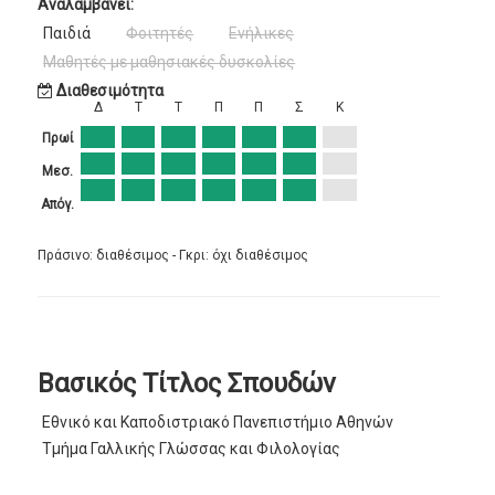
Αναλαμβάνει:
Παιδιά
Φοιτητές
Ενήλικες
Μαθητές με μαθησιακές δυσκολίες
Διαθεσιμότητα
Δ
Τ
Τ
Π
Π
Σ
Κ
Πρωί
Μεσ.
Απόγ.
Πράσινο: διαθέσιμος - Γκρι: όχι διαθέσιμος
Βασικός Τίτλος Σπουδών
Εθνικό και Καποδιστριακό Πανεπιστήμιο Αθηνών
Τμήμα Γαλλικής Γλώσσας και Φιλολογίας