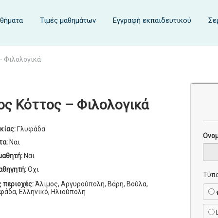
αθήματα
Τιμές μαθημάτων
Εγγραφή εκπαιδευτικού
Σε
– Φιλολογικά
ος Κόττος – Φιλολογικά
κίας:
Γλυφάδα
Ονο
τα:
Ναι
μαθητή:
Ναι
αθηγητή:
Όχι
Τύπο
ς περιοχές:
Άλιμος, Αργυρούπολη, Βάρη, Βούλα,
φάδα, Ελληνικό, Ηλιούπολη