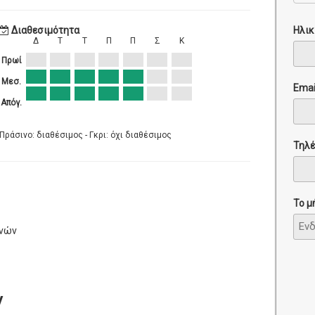
Ηλικ
Διαθεσιμότητα
Δ
Τ
Τ
Π
Π
Σ
Κ
Πρωί
Μεσ.
Emai
Απόγ.
Πράσινο: διαθέσιμος - Γκρι: όχι διαθέσιμος
Τηλ
Το μ
ηνών
ν