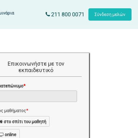
μινάρια
211 800 0071
Σύνδεση μελών
Επικοινωνήστε με τον
εκπαιδευτικό
ματεπώνυμο
*
ς μαθήματος
*
στο σπίτι του μαθητή
online