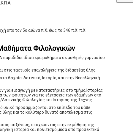
Κ.Π.Α.
 από τον 5ο αιώνα π.Χ. έως το 346 π.Χ. π.Χ.
 Μαθήματα Φιλολογικών
παραδίδει ιδιαίτερα μαθήματα σε μαθητές γυμνασίου
ι στις τακτικές επαναλήψεις της διδακτέας ύλης.
στα Αρχαία, Λατινικά, Ιστορία, και στην Νεοελληνική
 για εισαγωγή με κατατακτήριες στο τμήμα Ιστορίας
α των φοιτητών για τις εξετάσεις των εξαμήνων στα
/Λατινικής Φιλολογίας και Ιστορίας της Τέχνης.
ό υλικό προσαρμόζονται στο επίπεδο του κάθε
ς ύλης και το καλύτερο δυνατό αποτέλεσμα στις
σσας σε ξένους, στοχεύοντας στην εκμάθηση της
ληνική ιστορία και πολιτισμό μέσα από προσεκτικά