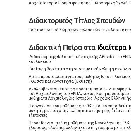
Αρχαία Ιστορία Ίδρυμα φοίτησης Φιλοσοφική Σχολή Ε.
Διδακτορικός Τίτλος Σπουδών
Το Στρατιωτικό Σώμα των πελταστών την κλασική εποχή
Διδακτική Πείρα στα
Ιδιαίτερα
Διδάκτωρ της Φιλοσοφικής σχολής Αθηνών του EΚΠΑ 
και λυκείου.
Ιδιαίτερη βαρύτητα στη συστηματική κάλυψη κενών κα
Άρτια προετοιμασία για τους μαθητές Β και Γ λυκείου 
Γλώσσα και Λογοτεχνία (Έκθεση).
Αναλαμβάνεται επίσης η προετοιμασία των υποψηφίων
και Αρχαιολογίας του ΕΚΠΑ, καθώς και η προετοιμασί
μαθήματα Αρχαιολογίας, Ιστορίας, Αρχαίας Ελληνικής
Η οργάνωση του μαθήματος καθώς και το εκπαιδευτικ
μαθητή, με στόχο την πλήρη κατανόηση της διδακτική
εξετάσεις.
Παραδίδονται ακόμη μαθήματα της Νεοελληνικής Γλώ
γλώσσας, αλλά παράλληλα και στη γνωριμία με την ελ