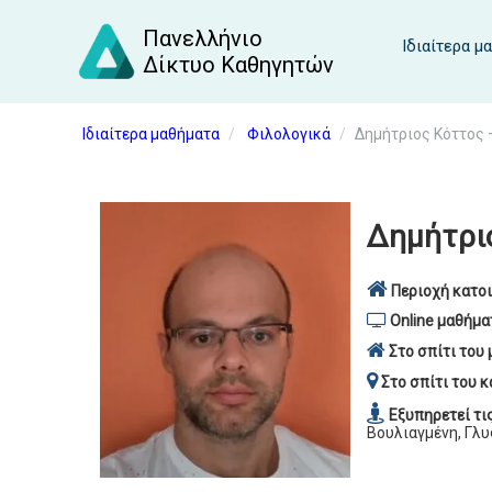
Πανελλήνιο
Ιδιαίτερα μ
Δίκτυο Καθηγητών
Ιδιαίτερα μαθήματα
Φιλολογικά
Δημήτριος Κόττος 
Δημήτρι
Περιοχή κατοι
Online μαθήμα
Στο σπίτι του 
Στο σπίτι του κ
Εξυπηρετεί τι
Βουλιαγμένη, Γλυ