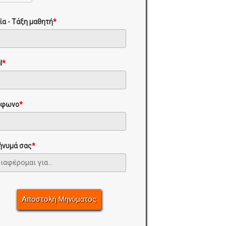
ία - Τάξη μαθητή
*
l
*
έφωνο
*
ήνυμά σας
*