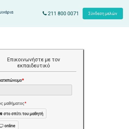
μινάρια
211 800 0071
Σύνδεση μελών
Επικοινωνήστε με τον
εκπαιδευτικό
ματεπώνυμο
*
ς μαθήματος
*
στο σπίτι του μαθητή
online