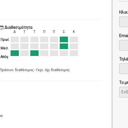
Ηλικ
Διαθεσιμότητα
Δ
Τ
Τ
Π
Π
Σ
Κ
Emai
Πρωί
Μεσ.
Απόγ.
Τηλ
Πράσινο: διαθέσιμος - Γκρι: όχι διαθέσιμος
Το μ
ών