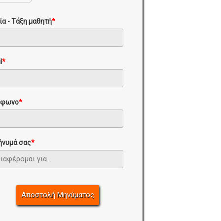
ία - Τάξη μαθητή
*
l
*
έφωνο
*
ήνυμά σας
*