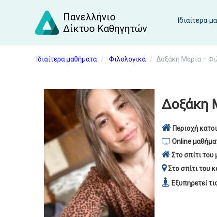
Πανελλήνιο
Ιδιαίτερα μ
Δίκτυο Καθηγητών
Ιδιαίτερα μαθήματα
Φιλολογικά
Δοξάκη Μαρία – Φι
Δοξάκη 
Περιοχή κατοι
Online μαθήμα
Στο σπίτι του 
Στο σπίτι του κ
Εξυπηρετεί τι