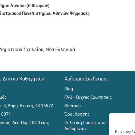
τήμιο Αιγαίου (600 ωρών)
διστριακού Πανεπιστημίου Αθηνών: Ψηφιακές
 Δημοτικού Σχολείου, Νέα Ελληνικά
ο Δίκτυο Καθηγητών
Χρήσιμοι Σύνδεσμοι
α
Blog
εμάς
FAQ - Συχνές Ερωτήσεις
ς 4, Βάρη, Αττική, ΤΚ 16672
Sitemap
0 0071
Όροι Χρήσης
ργίας: Δευ-Παρ 10:00 έως
Πολιτική Προστασίας Προσωπικών
Δεδομένων
Για να παρ