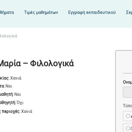
αθήματα
Τιμές μαθημάτων
Εγγραφή εκπαιδευτικού
Σε
λολογικά
Μαρία – Φιλολογικά
κίας:
Χανιά
Ονο
τα:
Ναι
μαθητή:
Ναι
αθηγητή:
Όχι
Τύπο
ς περιοχές:
Χανιά