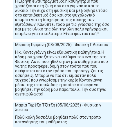
Η Ειρήνη είναι πραγματικά η καθηγήτρια που
χρειάζεσαι στη ζωή σου στο γυμνάσιο και το
λύκειο. Την είχα στη φυσική και με βοήθησε τόσο
στο εκπαιδευτικό όσο και στο ψυχολογικό
κομμάτι για τη διαχείρηση της πίεσης των
εξετάσεων. Καλύπτει τόσο με τις γνώσεις της όσο
και με το υλικό της όλη την ύλη πολύ γρήγορα και
επιμένει για το καλύτερο. Είναι φανταστική!!!
Μερόπη Γερμανη (08/08/2025) - Φυσική Γ Λυκείου
Η κ. Κοντογιάννη είναι εξαιρετική καθηγήτρια. Η
κόρη μου χρειαζόταν να καλύψει τα κενά της στη
Φυσική. Αυτό που ήθελε ήταν μία καθηγήτρια που
να της προσφέρει δομή στον τρόπο που που
σκέφτεται και στον τρόπο που προσεγγίζει τις
ασκήσεις. Μπορώ να πω ότι ειμασταν πολύ
τυχεροί που γνωρίσαμε την κυρία Κοντογιάννη
μέσω της ιστοσελίδας, η οποία κατάφερε να
βοηθήσει την κόρη μου πάρα πολύ.. Την συστήνω
ανεπιφύλακτα!
Μαρία Τερέζα Τζίτζη (05/08/2025) - Φυσικη γ
λυκίου
Πολύ καλή δασκάλα βοηθάει πολύ στον τρόπο
κατανόησης του μαθήματος