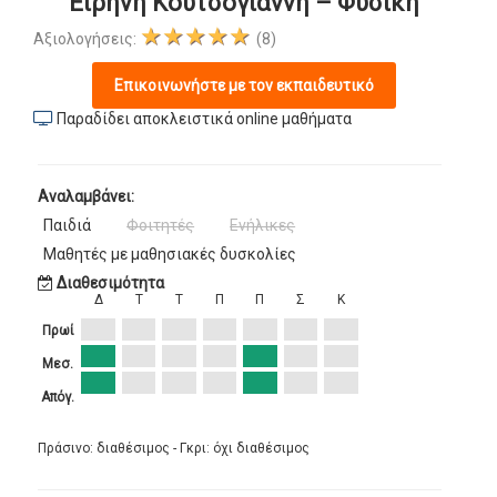
Ειρήνη Κουτσογιάννη – Φυσική
★★★★★
Αξιολογήσεις:
(8)
Επικοινωνήστε με τον εκπαιδευτικό
Παραδίδει αποκλειστικά online μαθήματα
Αναλαμβάνει:
Παιδιά
Φοιτητές
Ενήλικες
Μαθητές με μαθησιακές δυσκολίες
Διαθεσιμότητα
Δ
Τ
Τ
Π
Π
Σ
Κ
Πρωί
Μεσ.
Απόγ.
Πράσινο: διαθέσιμος - Γκρι: όχι διαθέσιμος