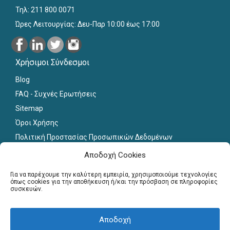
Τηλ: 211 800 0071
Ώρες Λειτουργίας: Δευ-Παρ 10:00 έως 17:00
Χρήσιμοι Σύνδεσμοι
Blog
FAQ - Συχνές Ερωτήσεις
Sitemap
Όροι Χρήσης
Πολιτική Προστασίας Προσωπικών Δεδομένων
Εκπαιδευτικό Υλικό
Αποδοχή Cookies
Για εκπαιδευτικούς
Για να παρέχουμε την καλύτερη εμπειρία, χρησιμοποιούμε τεχνολογίες
όπως cookies για την αποθήκευση ή/και την πρόσβαση σε πληροφορίες
συσκευών.
Εγγραφή
Σύνδεση Μελών
Αποδοχή
Σεμινάρια