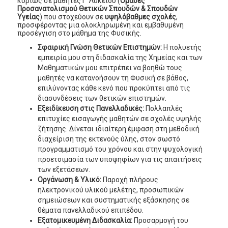
κυρίως σε μαθητές Γ’ Λυκείου (
Ομάδες
Προσανατολισμού Θετικών Σπουδών & Σπουδών
Υγείας
) που στοχεύουν σε
υψηλόβαθμες σχολές
,
προσφέροντας μια ολοκληρωμένη και εμβαθυμένη
προσέγγιση στο μάθημα της Φυσικής.
Σφαιρική Γνώση Θετικών Επιστημών:
Η πολυετής
εμπειρία μου στη διδασκαλία της Χημείας και των
Μαθηματικών μου επιτρέπει να βοηθώ τους
μαθητές να κατανοήσουν τη Φυσική σε βάθος,
επιλύνοντας κάθε κενό που προκύπτει από τις
διασυνδέσεις των θετικών επιστημών.
Εξειδίκευση στις Πανελλαδικές:
Πολλαπλές
επιτυχίες εισαγωγής μαθητών σε σχολές υψηλής
ζήτησης. Δίνεται ιδιαίτερη έμφαση στη μεθοδική
διαχείριση της εκτενούς ύλης, στον σωστό
προγραμματισμό του χρόνου και στην ψυχολογική
προετοιμασία των υποψηφίων για τις απαιτήσεις
των εξετάσεων.
Οργάνωση & Υλικό:
Παροχή πλήρους
ηλεκτρονικού υλικού μελέτης, προσωπικών
σημειώσεων και συστηματικής εξάσκησης σε
θέματα πανελλαδικού επιπέδου.
Εξατομικευμένη Διδασκαλία:
Προσαρμογή του