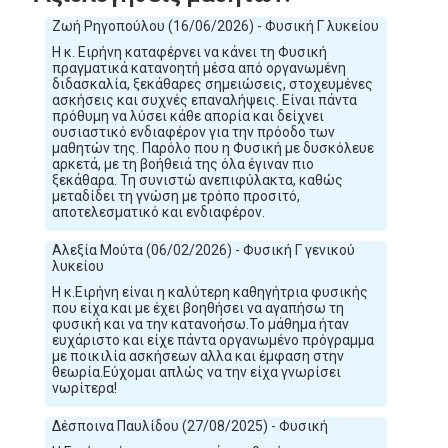
Ζωή Ρηγοπούλου (16/06/2026) - Φυσική Γ λυκείου
Η κ. Ειρήνη καταφέρνει να κάνει τη Φυσική
πραγματικά κατανοητή μέσα από οργανωμένη
διδασκαλία, ξεκάθαρες σημειώσεις, στοχευμένες
ασκήσεις και συχνές επαναλήψεις. Είναι πάντα
πρόθυμη να λύσει κάθε απορία και δείχνει
ουσιαστικό ενδιαφέρον για την πρόοδο των
μαθητών της. Παρόλο που η Φυσική με δυσκόλευε
αρκετά, με τη βοήθειά της όλα έγιναν πιο
ξεκάθαρα. Τη συνιστώ ανεπιφύλακτα, καθώς
μεταδίδει τη γνώση με τρόπο προσιτό,
αποτελεσματικό και ενδιαφέρον.
Αλεξία Μούτα (06/02/2026) - Φυσική Γ γενικού
λυκείου
Η κ.Ειρήνη είναι η καλύτερη καθηγήτρια φυσικής
που είχα και με έχει βοηθήσει να αγαπήσω τη
φυσική και να την κατανοήσω.Το μάθημα ήταν
ευχάριστο και είχε πάντα οργανωμένο πρόγραμμα
με ποικιλία ασκήσεων αλλα και έμφαση στην
θεωρία.Εύχομαι απλώς να την είχα γνωρίσει
νωρίτερα!
Δέσποινα Παυλίδου (27/08/2025) - Φυσική