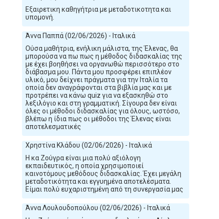
Εξαιρετικη καθηγήτρια με μεταδοτικοτητα και
υπομονή.
Άννα Παππά (02/06/2026) - Ιταλικά
Ούσα μαθήτρια, ενήλικη μάλιστα, της Έλενας, θα
μπορούσα να πω πως η μέθοδος διδασκαλίας της
με έχει βοηθήσει να οργανωθώ περισσότερο στο
διάβασμα μου. Πάντα μου προσφέρει επιπλέον
υλικό, μου δείχνει πράγματα για την Ιταλία τα
οποία δεν αναγράφονται στα βιβλία μας και με
προτρέπει να κάνω quiz για να εξασκηθώ στο
λεξιλόγιο και στη γραμματική. Σίγουρα δεν είναι
όλες οι μέθοδοι διδασκαλίας για όλους, ωστόσο,
βλέπω η ίδια πως οι μέθοδοι της Έλενας είναι
αποτελεσματικές
Χρηστίνα Κλάδου (02/06/2026) - Ιταλικά
Η κα Ζούγρα είναι μια πολύ αξιόλογη
εκπαιδευτικός, η οποία χρησιμοποιεί
καινοτόμους μεθόδους διδασκαλίας. Έχει μεγάλη
μεταδοτικότητα και εγγυημένα αποτελέσματα.
Είμαι πολύ ευχαριστημένη από τη συνεργασία μας
Άννα Λουλουδοπούλου (02/06/2026) - Ιταλικά