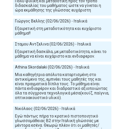
Πολύ φιλική και μεταδοτική προς τον τρόπο
διδασκαλίας του μαθήματος ώστε να γίνεται η
ώρα εκμάθησης της γλώσσας ευχάριστη
Γιώργος Βελλης (02/06/2026) - Ιταλικά
Εξαιρετική στη μεταδοτικότητα και ευχάριστο
μάθημα!!
Σταμου Αντζελινα (02/06/2026) - Ιταλικά
Εξαιρετική δασκάλα, με μεταδοτικότητα, κάνει το
μάθημα να είναι ευχάριστο και ενδιαφερον.
Athina Skordalaki (02/06/2026) - Ιταλικά
Μια καθηγήτρια απόλυτα καταρτισμένη στο
αντικείμενο της, εμπνέει τους μαθητές της και
είναι πραγματικά δίπλα τους. Το μάθημα είναι
πάντα ενδιαφέρον και διαδραστικό αξιοποιώντας
όλα τα σύγχρονα τεχνολογικά μέσα(κουίζ, παίγνια,
οπτικοακουστικό υλικό).
Νικόλαος (02/06/2026) - Ιταλικά
Εγώ πάντως πήρα το κρατικό πιστοποιητικό
γλωσσομάθειας Β2 στην Ιταλική γλώσσας με
μέντορα εσένα. Θεωρώ πλέον ότι οι μαθητές/