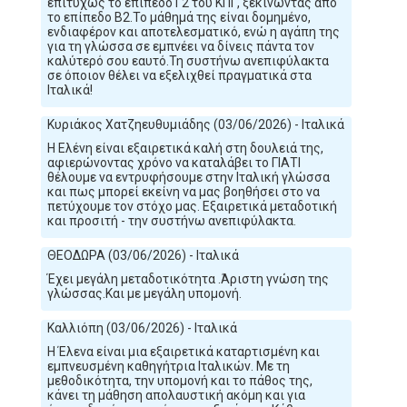
επιτυχώς το επίπεδο Γ2 του ΚΠΓ, ξεκινώντας από
το επίπεδο Β2.Το μάθημά της είναι δομημένο,
ενδιαφέρον και αποτελεσματικό, ενώ η αγάπη της
για τη γλώσσα σε εμπνέει να δίνεις πάντα τον
καλύτερό σου εαυτό.Τη συστήνω ανεπιφύλακτα
σε όποιον θέλει να εξελιχθεί πραγματικά στα
Ιταλικά!
Κυριάκος Χατζηευθυμιάδης (03/06/2026) - Ιταλικά
Η Ελένη είναι εξαιρετικά καλή στη δουλειά της,
αφιερώνοντας χρόνο να καταλάβει το ΓΙΑΤΙ
θέλουμε να εντρυφήσουμε στην Ιταλική γλώσσα
και πως μπορεί εκείνη να μας βοηθήσει στο να
πετύχουμε τον στόχο μας. Εξαιρετικά μεταδοτική
και προσιτή - την συστήνω ανεπιφύλακτα.
ΘΕΟΔΩΡΑ (03/06/2026) - Ιταλικά
Έχει μεγάλη μεταδοτικότητα .Άριστη γνώση της
γλώσσας.Και με μεγάλη υπομονή.
Καλλιόπη (03/06/2026) - Ιταλικά
Η Έλενα είναι μια εξαιρετικά καταρτισμένη και
εμπνευσμένη καθηγήτρια Ιταλικών. Με τη
μεθοδικότητα, την υπομονή και το πάθος της,
κάνει τη μάθηση απολαυστική ακόμη και για