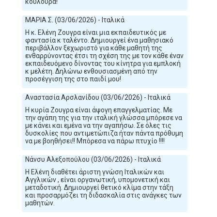
κουλούρα!
ΜΑΡΙΑ Σ. (03/06/2026) - Ιταλικά
Η κ. Ελένη Ζουγρα είναι μια εκπαιδευτικός με
φαντασία κ ταλέντο. Δημιουργεί ένα μαθησιακό
περιβάλλον ξεχωριστό για κάθε μαθητή της
ενθαρρύνοντας έτσι τη σχέση της με τον κάθε έναν
εκπαιδευόμενο δίνοντας του κίνητρα για εμπλοκή
κ μελέτη. Δηλώνω ενθουσιασμένη από την
προσέγγιση της στο παιδί μου!
Αναστασία Αρσλανίδου (03/06/2026) - Ιταλικά
Η κυρία Ζουγρα είναι άψογη επαγγελματίας. Με
την αγάπη της για την ιταλική γλώσσα μπόρεσε να
με κάνει και εμένα να την αγαπήσω. Σε όλες τις
δυσκολίες που αντιμετώπιζα ήταν πάντα πρόθυμη
να με βοηθήσει!! Μπόρεσα να πάρω πτυχίο !!!!
Νάνσυ Αλεξοπούλου (03/06/2026) - Ιταλικά
Η Ελένη διαθέτει άριστη γνώση Ιταλικών και
Αγγλικών , είναι οργανωτική, υπομονετική και
μεταδοτική. Δημιουργεί θετικό κλίμα στην τάξη
και προσαρμόζει τη διδασκαλία στις ανάγκες των
μαθητών.