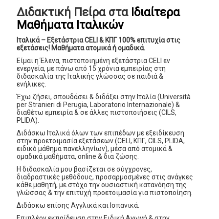
Διδακτική Πείρα στα
Ιδιαίτερα
Μαθήματα Ιταλικών
Ιταλικά – Εξετάστρια CELI & ΚΠΓ
100% επιτυχία στις
εξετάσεις!
Μαθήματα ατομικά ή ομαδικά.
Είμαι η Έλενα, πιστοποιημένη εξετάστρια CELI εν
ενεργεία, με πάνω από 15 χρόνια εμπειρίας στη
διδασκαλία της Ιταλικής γλώσσας σε παιδιά &
ενήλικες.
Έχω ζήσει, σπουδάσει & διδάξει στην Ιταλία (Università
per Stranieri di Perugia, Laboratorio Internazionale) &
διαθέτω εμπειρία & σε άλλες πιστοποιήσεις (CILS,
PLIDA).
Διδάσκω Ιταλικά όλων των επιπέδων με εξειδίκευση
στην προετοιμασία εξετάσεων (CELI, ΚΠΓ, CILS, PLIDA,
ειδικό μάθημα πανελληνίων), μέσα από ατομικά &
ομαδικά μαθήματα, online & δια ζώσης.
Η διδασκαλία μου βασίζεται σε σύγχρονες,
διαδραστικές μεθόδους, προσαρμοσμένες στις ανάγκες
κάθε μαθητή, με στόχο την ουσιαστική κατανόηση της
γλώσσας & την επιτυχή προετοιμασία για πιστοποίηση.
Διδάσκω επίσης Αγγλικά και Ισπανικά.
Επιπλέον εκπαίδευση στην Ειδική Αγωγή & στην