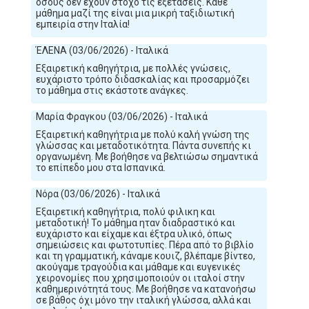
όσους δεν έχουν στόχο τις εξετάσεις. Κάθε
μάθημα μαζί της είναι μια μικρή ταξιδιωτική
εμπειρία στην Ιταλία!
ΈΛΕΝΑ (03/06/2026) - Ιταλικά
Εξαιρετική καθηγήτρια, με πολλές γνώσεις,
ευχάριστο τρόπο διδασκαλίας και προσαρμόζει
το μάθημα στις εκάστοτε ανάγκες.
Μαρία Φραγκου (03/06/2026) - Ιταλικά
Εξαιρετική καθηγήτρια με πολύ καλή γνώση της
γλώσσας και μεταδοτικότητα. Πάντα συνεπής κι
οργανωμένη. Με βοήθησε να βελτιώσω σημαντικά
το επίπεδο μου στα Ισπανικά.
Νόρα (03/06/2026) - Ιταλικά
Εξαιρετική καθηγήτρια, πολύ φιλικη και
μεταδοτική! Το μάθημα ηταν διαδραστικό και
ευχάριστο και είχαμε και έξτρα υλικό, όπως
σημειώσεις και φωτοτυπίες. Πέρα από το βιβλίο
και τη γραμματική, κάναμε κουιζ, βλέπαμε βίντεο,
ακούγαμε τραγούδια και μάθαμε και ευγενικές
χειρονομίες που χρησιμοποιούν οι ιταλοί στην
καθημερινότητά τους. Με βοήθησε να κατανοήσω
σε βάθος όχι μόνο την ιταλική γλώσσα, αλλά και