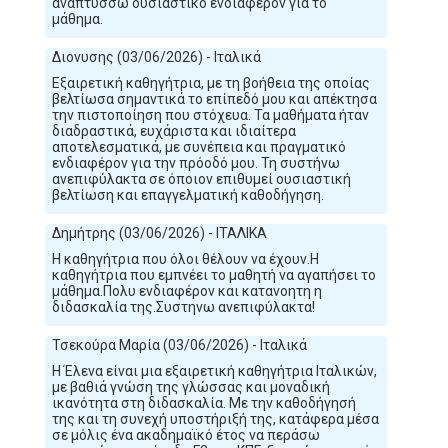
αναπτύσσω ουσιαστικό ενδιαφέρον για το
μάθημα.
Διονυσης (03/06/2026) - Ιταλικά
Εξαιρετική καθηγήτρια, με τη βοήθεια της οποίας
βελτίωσα σημαντικά το επίπεδό μου και απέκτησα
την πιστοποίηση που στόχευα. Τα μαθήματα ήταν
διαδραστικά, ευχάριστα και ιδιαίτερα
αποτελεσματικά, με συνέπεια και πραγματικό
ενδιαφέρον για την πρόοδό μου. Τη συστήνω
ανεπιφύλακτα σε όποιον επιθυμεί ουσιαστική
βελτίωση και επαγγελματική καθοδήγηση.
Δημήτρης (03/06/2026) - ΙΤΑΛΙΚΑ
Η καθηγήτρια που όλοι θέλουν να έχουν.Η
καθηγήτρια που εμπνέει το μαθητή να αγαπήσει το
μάθημα.Πολυ ενδιαφέρον και κατανοητη η
διδασκαλία της.Συστηνω ανεπιφύλακτα!
Τσεκούρα Μαρία (03/06/2026) - Ιταλικά
Η Έλενα είναι μια εξαιρετική καθηγήτρια Ιταλικών,
με βαθιά γνώση της γλώσσας και μοναδική
ικανότητα στη διδασκαλία. Με την καθοδήγησή
της και τη συνεχή υποστήριξή της, κατάφερα μέσα
σε μόλις ένα ακαδημαϊκό έτος να περάσω