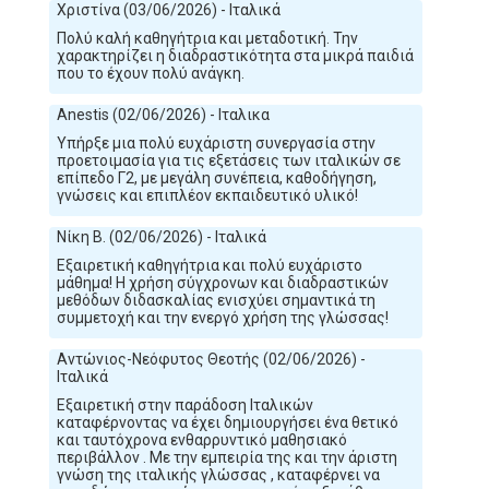
Χριστίνα (03/06/2026) - Ιταλικά
Πολύ καλή καθηγήτρια και μεταδοτική. Την
χαρακτηρίζει η διαδραστικότητα στα μικρά παιδιά
που το έχουν πολύ ανάγκη.
Anestis (02/06/2026) - Ιταλικα
Υπήρξε μια πολύ ευχάριστη συνεργασία στην
προετοιμασία για τις εξετάσεις των ιταλικών σε
επίπεδο Γ2, με μεγάλη συνέπεια, καθοδήγηση,
γνώσεις και επιπλέον εκπαιδευτικό υλικό!
Νίκη Β. (02/06/2026) - Ιταλικά
Εξαιρετική καθηγήτρια και πολύ ευχάριστο
μάθημα! Η χρήση σύγχρονων και διαδραστικών
μεθόδων διδασκαλίας ενισχύει σημαντικά τη
συμμετοχή και την ενεργό χρήση της γλώσσας!
Αντώνιος-Νεόφυτος Θεοτής (02/06/2026) -
Ιταλικά
Εξαιρετική στην παράδοση Ιταλικών
καταφέρνοντας να έχει δημιουργήσει ένα θετικό
και ταυτόχρονα ενθαρρυντικό μαθησιακό
περιβάλλον . Με την εμπειρία της και την άριστη
γνώση της ιταλικής γλώσσας , καταφέρνει να