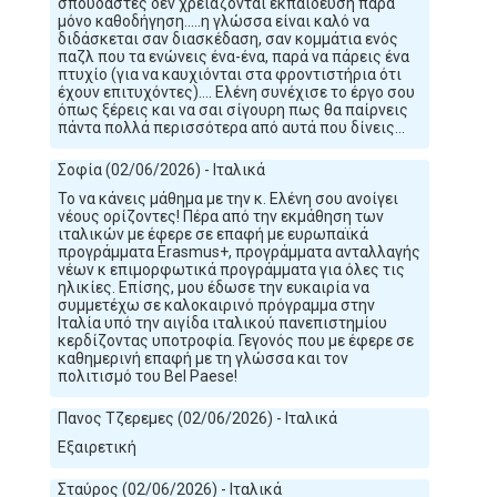
σπουδαστές δεν χρειάζονται εκπαίδευση παρά
μόνο καθοδήγηση.....η γλώσσα είναι καλό να
διδάσκεται σαν διασκέδαση, σαν κομμάτια ενός
παζλ που τα ενώνεις ένα-ένα, παρά να πάρεις ένα
πτυχίο (για να καυχιόνται στα φροντιστήρια ότι
έχουν επιτυχόντες).... Ελένη συνέχισε το έργο σου
όπως ξέρεις και να σαι σίγουρη πως θα παίρνεις
πάντα πολλά περισσότερα από αυτά που δίνεις...
Σοφία (02/06/2026) - Ιταλικά
Το να κάνεις μάθημα με την κ. Ελένη σου ανοίγει
νέους ορίζοντες! Πέρα από την εκμάθηση των
ιταλικών με έφερε σε επαφή με ευρωπαϊκά
προγράμματα Erasmus+, προγράμματα ανταλλαγής
νέων κ επιμορφωτικά προγράμματα για όλες τις
ηλικίες. Επίσης, μου έδωσε την ευκαιρία να
συμμετέχω σε καλοκαιρινό πρόγραμμα στην
Ιταλία υπό την αιγίδα ιταλικού πανεπιστημίου
κερδίζοντας υποτροφία. Γεγονός που με έφερε σε
καθημερινή επαφή με τη γλώσσα και τον
πολιτισμό του Bel Paese!
Πανος Τζερεμες (02/06/2026) - Ιταλικά
Εξαιρετική
Σταύρος (02/06/2026) - Ιταλικά