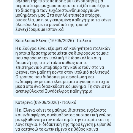
δηλαδή της πιστοποίησης με ικανοποίησε, μα
περισσότερο με χαροποίησε το ταξίδι που έζησα
το διάστημα των ευχάριστωνδημιουργικών
μαθημάτων μας. Στα υψηλά επίπεδα υπάρχει
δυσκολία, μα η συγκεκριμένη καθηγήτρια τα κάνει
όλα εύκολα με το μοναδικό της τρόπο!
Συνεχίζουμε με ισπανικά!
Βασιλείου Ελένη (16/06/2026) - Ιταλικά
Η κ.Ζούγρα είναι εξαιρετική καθηγήτρια ιταλικών
η οποία δραστηριοποιείται σε διαφορους τομεις
που αφορουν την ιταλική.Η διδασκαλία και η
διαμονή της στην Ιταλία καθώς και το
επιστημονικό υποβαθρο την καθιστούν στο να
φέρνει τον μαθητή κοντά στον ιταλικό πολιτισμό.
Ο τρόπος που διδάσκει με αφοσίωση και
ενδιαφέρον με αποτέλεσμα μια σίγουρη επιτυχία
μέσα από ένα διασκεδαστικό μαθημα. Τη συνιστώ
ανεπιφύλακτα! Συνάδελφος καθηγήτρια
Κατερινα (03/06/2026) - Ιταλικά
Η κ. Έλενα κάνει το μάθημα ιδιαίτερα ευχάριστο
και ενδιαφέρον, συνδυάζοντας ουσιαστική γνώση
με εμβάθυνση στον πολιτισμό, την ιστορία και τη
λογοτεχνία. Η διδακτική της προσέγγιση με βοηθά
να κατανοώ το αντικείμενο σε βάθος και να