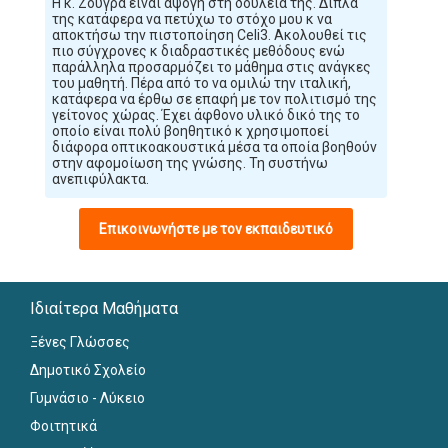
Η κ. Ζούγρα είναι άψογη στη δουλειά της. Δίπλα
της κατάφερα να πετύχω το στόχο μου κ να
αποκτήσω την πιστοποίηση Celi3. Ακολουθεί τις
πιο σύγχρονες κ διαδραστικές μεθόδους ενώ
παράλληλα προσαρμόζει το μάθημα στις ανάγκες
του μαθητή. Πέρα από το να ομιλώ την ιταλική,
κατάφερα να έρθω σε επαφή με τον πολιτισμό της
γείτονος χώρας. Έχει άφθονο υλικό δικό της το
οποίο είναι πολύ βοηθητικό κ χρησιμοποεί
διάφορα οπτικοακουστικά μέσα τα οποία βοηθούν
στην αφομοίωση της γνώσης. Τη συστήνω
ανεπιφύλακτα.
Επικοινωνήστε με τον εκπαιδευτικό
Ιδιαίτερα Μαθήματα
Ξένες Γλώσσες
Δημοτικό Σχολείο
Γυμνάσιο - Λύκειο
Φοιτητικά