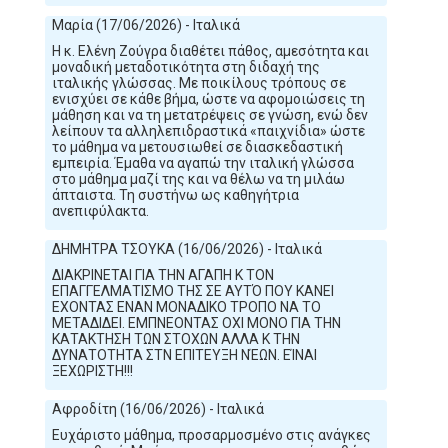
Μαρία (17/06/2026) - Ιταλικά
Η κ. Ελένη Ζούγρα διαθέτει πάθος, αμεσότητα και
μοναδική μεταδοτικότητα στη διδαχή της
ιταλικής γλώσσας. Με ποικίλους τρόπους σε
ενισχύει σε κάθε βήμα, ώστε να αφομοιώσεις τη
μάθηση και να τη μετατρέψεις σε γνώση, ενώ δεν
λείπουν τα αλληλεπιδραστικά «παιχνίδια» ώστε
το μάθημα να μετουσιωθεί σε διασκεδαστική
εμπειρία. Έμαθα να αγαπώ την ιταλική γλώσσα
στο μάθημα μαζί της και να θέλω να τη μιλάω
άπταιστα. Τη συστήνω ως καθηγήτρια
ανεπιφύλακτα.
ΔΗΜΗΤΡΑ ΤΣΟΥΚΑ (16/06/2026) - Ιταλικά
ΔΙΑΚΡΙΝΕΤΑΙ ΓΙΑ ΤΗΝ ΑΓΑΠΗ Κ ΤΟΝ
ΕΠΑΓΓΕΛΜΑΤΙΣΜΟ ΤΗΣ ΣΕ ΑΥΤΌ ΠΟΥ ΚΑΝΕΙ
ΕΧΟΝΤΑΣ ΕΝΑΝ ΜΟΝΑΔΙΚΟ ΤΡΟΠΟ ΝΑ ΤΟ
ΜΕΤΑΔΙΔΕΙ. ΕΜΠΝΕΟΝΤΑΣ ΟΧΙ ΜΟΝΟ ΓΙΑ ΤΗΝ
ΚΑΤΑΚΤΗΣΗ ΤΩΝ ΣΤΟΧΩΝ ΑΛΛΑ Κ ΤΗΝ
ΔΥΝΑΤΟΤΗΤΑ ΣΤΝ ΕΠΙΤΕΥΞΗ ΝΈΩΝ. ΕΊΝΑΙ
ΞΕΧΩΡΙΣΤΗ!!!
Αφροδίτη (16/06/2026) - Ιταλικά
Ευχάριστο μάθημα, προσαρμοσμένο στις ανάγκες