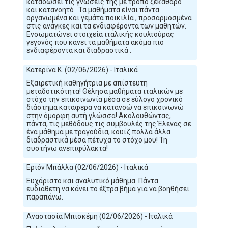
καταδώσει τις γνώσεις της με τρόπο ξεκάθαρο
και κατανοητό . Τα μαθήματα είναι πάντα
οργανωμένα και γεμάτα ποικιλία , προσαρμοσμένα
στις ανάγκες και τα ενδιαφέροντα των μαθητών.
Ενσωματώνει στοιχεία ιταλικής κουλτούρας
γεγονός που κάνει τα μαθήματα ακόμα πιο
ενδιαφέροντα και διαδραστικά .
Κατερίνα Κ. (02/06/2026) - Ιταλικά
Εξαιρετική καθηγήτρια με απίστευτη
μεταδοτικότητα! Θέλησα μαθήματα ιταλικών με
στόχο την επικοινωνία μέσα σε εύλογο χρονικό
διάστημα κατάφερα να κατανοώ να επικοινωνώ
στην όμορφη αυτή γλώσσα! Ακολουθώντας,
πάντα, τις μεθόδους τις συμβουλές της Έλενας σε
ένα μάθημα με τραγούδια, κουίζ πολλά άλλα
διαδραστικά μέσα πέτυχα το στόχο μου! Τη
συστήνω ανεπιφύλακτα!
Εριόν Μπάλλα (02/06/2026) - Ιταλικά
Ευχάριστο και αναλυτικό μάθημα. Πάντα
ευδιάθετη να κάνει το έξτρα βήμα για να βοηθήσει
παραπάνω.
Αναστασία Μπισκέμη (02/06/2026) - Ιταλικά