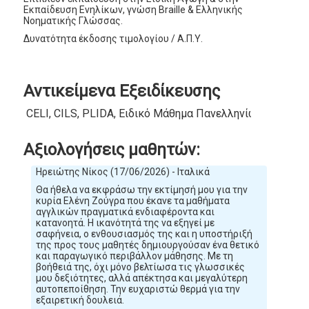
Εκπαίδευση Ενηλίκων, γνώση Braille & Ελληνικής
Νοηματικής Γλώσσας.
Δυνατότητα έκδοσης τιμολογίου / Α.Π.Υ.
Αντικείμενα Εξειδίκευσης
CELI, CILS, PLIDA, Ειδικό Μάθημα Πανελληνίων, ΚΠΓ
Αξιολογήσεις μαθητών:
Ηρειώτης Νίκος (17/06/2026) - Ιταλικά
Θα ήθελα να εκφράσω την εκτίμησή μου για την
κυρία Ελένη Ζούγρα που έκανε τα μαθήματα
αγγλικών πραγματικά ενδιαφέροντα και
κατανοητά. Η ικανότητά της να εξηγεί με
σαφήνεια, ο ενθουσιασμός της και η υποστήριξή
της προς τους μαθητές δημιουργούσαν ένα θετικό
και παραγωγικό περιβάλλον μάθησης. Με τη
βοήθειά της, όχι μόνο βελτίωσα τις γλωσσικές
μου δεξιότητες, αλλά απέκτησα και μεγαλύτερη
αυτοπεποίθηση. Την ευχαριστώ θερμά για την
εξαιρετική δουλειά.