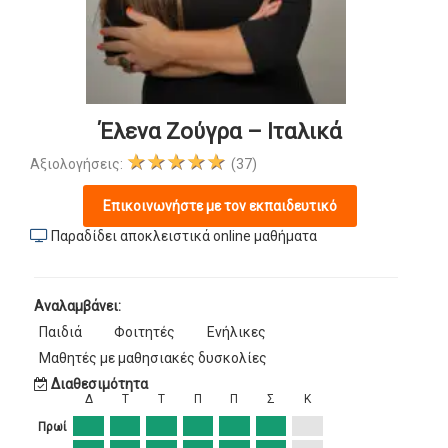
Έλενα Ζούγρα – Ιταλικά
★★★★★
Αξιολογήσεις:
(37)
Επικοινωνήστε με τον εκπαιδευτικό
Παραδίδει αποκλειστικά online μαθήματα
Αναλαμβάνει:
Παιδιά
Φοιτητές
Ενήλικες
Μαθητές με μαθησιακές δυσκολίες
Διαθεσιμότητα
Δ
Τ
Τ
Π
Π
Σ
Κ
Πρωί