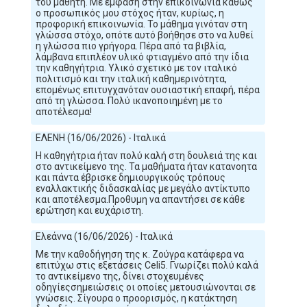
του μαθητή. Με έμφαση στην επικοινωνία καθώς
ο προσωπικός μου στόχος ήταν, κυρίως, η
προφορική επικοινωνία. Το μάθημα γινόταν στη
γλώσσα στόχο, οπότε αυτό βοήθησε στο να λυθεί
η γλώσσα πιο γρήγορα. Πέρα από τα βιβλία,
λάμβανα επιπλέον υλικό φτιαγμένο από την ίδια
την καθηγήτρια. Υλικό σχετικό με τον ιταλικό
πολιτισμό και την ιταλική καθημερινότητα,
επομένως επιτυγχανόταν ουσιαστική επαφή, πέρα
από τη γλώσσα. Πολύ ικανοποιημένη με το
αποτέλεσμα!
ΕΛΕΝΗ (16/06/2026) - Ιταλικά
Η καθηγήτρια ήταν πολύ καλή στη δουλειά της και
στο αντικείμενο της. Τα μαθήματα ήταν κατανοητα
και πάντα έβρισκε δημιουργικούς τρόπους
εναλλακτικής διδασκαλίας με μεγάλο αντίκτυπο
και αποτέλεσμα.Προθυμη να απαντήσει σε κάθε
ερώτηση και ευχάριστη.
Ελεάννα (16/06/2026) - Ιταλικά
Με την καθοδήγηση της κ. Ζούγρα κατάφερα να
επιτύχω στις εξετάσεις Celi5. Γνωρίζει πολύ καλά
το αντικείμενο της, δίνει στοχευμένες
οδηγίεςσημειώσεις οι οποίες μετουσιώνονται σε
γνώσεις. Σίγουρα ο προορισμός, η κατάκτηση