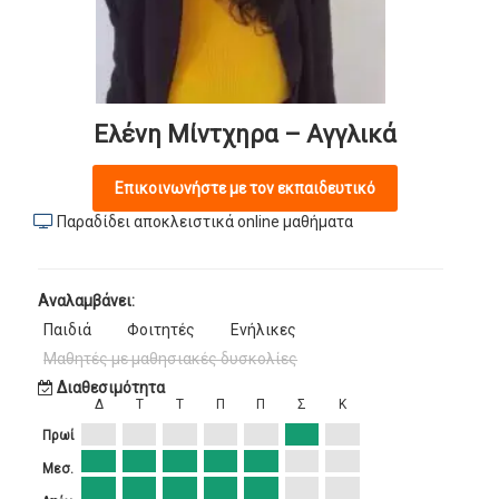
Ελένη Μίντχηρα – Αγγλικά
Επικοινωνήστε με τον εκπαιδευτικό
Παραδίδει αποκλειστικά online μαθήματα
Αναλαμβάνει:
Παιδιά
Φοιτητές
Ενήλικες
Μαθητές με μαθησιακές δυσκολίες
Διαθεσιμότητα
Δ
Τ
Τ
Π
Π
Σ
Κ
Πρωί
Μεσ.