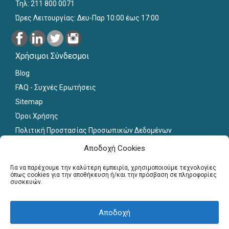
Τηλ: 211 800 0071
Ώρες Λειτουργίας: Δευ-Παρ 10:00 έως 17:00
Χρήσιμοι Σύνδεσμοι
Blog
FAQ - Συχνές Ερωτήσεις
Sitemap
Όροι Χρήσης
Πολιτική Προστασίας Προσωπικών Δεδομένων
Εκπαιδευτικό Υλικό
Αποδοχή Cookies
Για εκπαιδευτικούς
Για να παρέχουμε την καλύτερη εμπειρία, χρησιμοποιούμε τεχνολογίες
όπως cookies για την αποθήκευση ή/και την πρόσβαση σε πληροφορίες
συσκευών.
Εγγραφή
Σύνδεση Μελών
Σεμινάρια
Αποδοχή
Γραφείο Διασύνδεσης