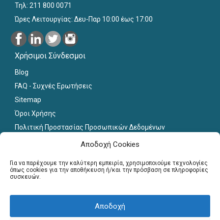
Τηλ: 211 800 0071
Ώρες Λειτουργίας: Δευ-Παρ 10:00 έως 17:00
Χρήσιμοι Σύνδεσμοι
Blog
FAQ - Συχνές Ερωτήσεις
Sitemap
Όροι Χρήσης
Πολιτική Προστασίας Προσωπικών Δεδομένων
Εκπαιδευτικό Υλικό
Αποδοχή Cookies
Για εκπαιδευτικούς
Για να παρέχουμε την καλύτερη εμπειρία, χρησιμοποιούμε τεχνολογίες
όπως cookies για την αποθήκευση ή/και την πρόσβαση σε πληροφορίες
συσκευών.
Εγγραφή
Σύνδεση Μελών
Σεμινάρια
Αποδοχή
Γραφείο Διασύνδεσης