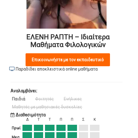
ΕΛΕΝΗ ΡΑΠΤΗ – Ιδιαίτερα
Μαθήματα Φιλολογικών
Επικοινωνήστε με τον εκπαιδευτικό
Παραδίδει αποκλειστικά online μαθήματα
Αναλαμβάνει:
Παιδιά
Φοιτητές
Ενήλικες
Μαθητές με μαθησιακές δυσκολίες
Διαθεσιμότητα
Δ
Τ
Τ
Π
Π
Σ
Κ
Πρωί
Μεσ.