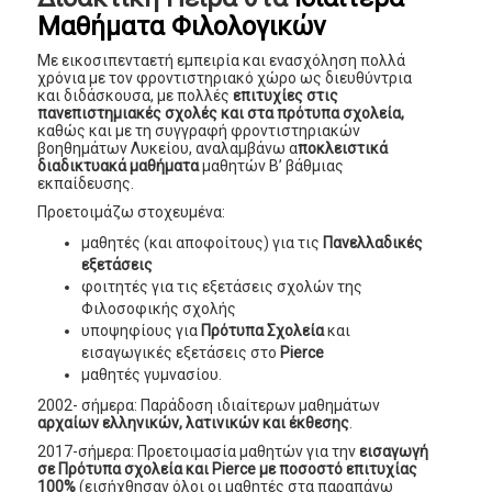
Μαθήματα Φιλολογικών
Με εικοσιπενταετή εμπειρία και ενασχόληση πολλά
χρόνια με τον φροντιστηριακό χώρο ως διευθύντρια
και διδάσκουσα, με πολλές
επιτυχίες
στις
πανεπιστημιακές σχολές και στα πρότυπα σχολεία,
καθώς και με τη συγγραφή φροντιστηριακών
βοηθημάτων Λυκείου, αναλαμβάνω α
ποκλειστικά
διαδικτυακά μαθήματα
μαθητών Β’ βάθμιας
εκπαίδευσης.
Προετοιμάζω στοχευμένα:
μαθητές (και αποφοίτους) για τις
Πανελλαδικές
εξετάσεις
φοιτητές για τις εξετάσεις σχολών της
Φιλοσοφικής σχολής
υποψηφίους για
Πρότυπα Σχολεία
και
εισαγωγικές εξετάσεις στο
Pierce
μαθητές γυμνασίου.
2002- σήμερα: Παράδοση ιδιαίτερων μαθημάτων
αρχαίων ελληνικών, λατινικών και έκθεσης
.
2017-σήμερα: Προετοιμασία μαθητών για την
εισαγωγή
σε Πρότυπα σχολεία και Pierce με ποσοστό επιτυχίας
100%
(εισήχθησαν όλοι οι μαθητές στα παραπάνω