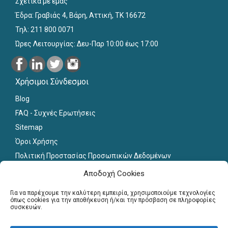
Σχετικά με εμάς
Έδρα: Γραβιάς 4, Βάρη, Αττική, ΤΚ 16672
Τηλ: 211 800 0071
Ώρες Λειτουργίας: Δευ-Παρ 10:00 έως 17:00
Χρήσιμοι Σύνδεσμοι
Blog
FAQ - Συχνές Ερωτήσεις
Sitemap
Όροι Χρήσης
Πολιτική Προστασίας Προσωπικών Δεδομένων
Εκπαιδευτικό Υλικό
Αποδοχή Cookies
Για εκπαιδευτικούς
Για να παρέχουμε την καλύτερη εμπειρία, χρησιμοποιούμε τεχνολογίες
όπως cookies για την αποθήκευση ή/και την πρόσβαση σε πληροφορίες
συσκευών.
Εγγραφή
Σύνδεση Μελών