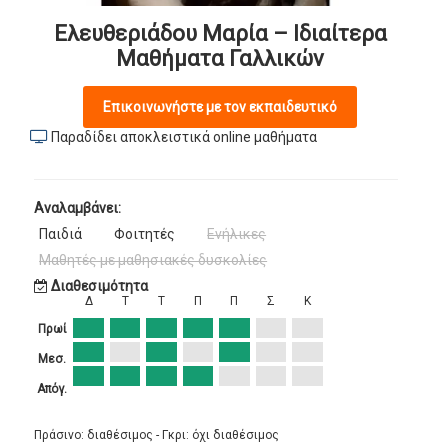
Ελευθεριάδου Μαρία – Ιδιαίτερα
Μαθήματα Γαλλικών
Επικοινωνήστε με τον εκπαιδευτικό
Παραδίδει αποκλειστικά online μαθήματα
Αναλαμβάνει:
Παιδιά
Φοιτητές
Ενήλικες
Μαθητές με μαθησιακές δυσκολίες
Διαθεσιμότητα
Δ
Τ
Τ
Π
Π
Σ
Κ
Πρωί
Μεσ.
Απόγ.
Πράσινο: διαθέσιμος - Γκρι: όχι διαθέσιμος