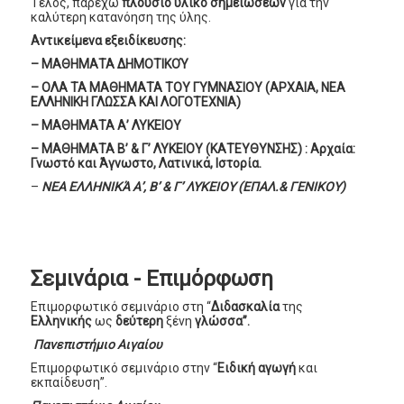
Τέλος, παρέχω
πλούσιο υλικό σημειώσεων
για την
καλύτερη κατανόηση της ύλης.
Αντικείμενα εξειδίκευσης:
– ΜΑΘΗΜΑΤΑ ΔΗΜΟΤΙΚΟΎ
– ΟΛΑ ΤΑ ΜΑΘΗΜΑΤΑ ΤΟΥ ΓΥΜΝΑΣΙΟΥ (ΑΡΧΑΙΑ, ΝΕΑ
ΕΛΛΗΝΙΚΗ ΓΛΩΣΣΑ ΚΑΙ ΛΟΓΟΤΕΧΝΙΑ)
– ΜΑΘΗΜΑΤΑ Α’ ΛΥΚΕΙΟΥ
– ΜΑΘΗΜΑΤΑ Β’ & Γ’ ΛΥΚΕΙΟΥ (ΚΑΤΕΥΘΥΝΣΗΣ) : Αρχαία:
Γνωστό και Άγνωστο, Λατινικά, Ιστορία.
–
ΝΕΑ ΕΛΛΗΝΙΚΆ Α’, Β’ & Γ’ ΛΥΚΕΙΟΥ (ΕΠΑΛ.& ΓΕΝΙΚΟΥ)
Σεμινάρια - Επιμόρφωση
Επιμορφωτικό σεμινάριο στη “
Διδασκαλία
της
Ελληνικής
ως
δεύτερη
ξένη
γλώσσα”.
Πανεπιστήμιο
Αιγαίου
Επιμορφωτικό σεμινάριο στην “
Ειδική αγωγή
και
εκπαίδευση”.