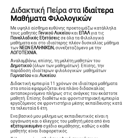
Διδακτική Πείρα στα
Ιδιαίτερα
Μαθήματα Φιλολογικών
Με υψηλό αίσθημα ευθύνης προετοιμάζω κατάλληλα
τους μαθητές
Γενικού Λυκείου
και
ΕΠΑΛ
για τις
Πανελλαδικές Εξετάσεις
σε όλα τα Φιλολογικά
μαθήματα και στο ιδιαίτερης πλέον δυσκολίας μάθημα
των
ΝΕΩΝ ΕΛΛΗΝΙΚΏΝ,
συνεξεταζόμενο με την
ΛΟΓΟΤΕΧΝΙΑ.
Αναλαμβάνω, επίσης, τη μελέτη μαθητών του
Δημοτικού
(όλων των μαθημάτων). Επίσης, την
παράδοση ιδιαίτερων φιλολογικών μαθημάτων
Γυμνασίου
και
Λυκείου
.
Διδακτική εμπειρία 11 χρόνων σε ιδιαίτερα μαθήματα
στα οποία εφαρμόζεται ένα πλάνο διδασκαλίας
ανταποκρινόμενο πλήρως στις ανάγκες του εκάστοτε
μαθητή. Επίσης διαθέτω και φροντιστηριακή εμπειρία
εργαζόμενος σε φροντιστήριο μέσης εκπαίδευσης κατά
τα τελευταία 6 έτη.
Ενα βασικό μου μέλημα ως εκπαιδευτικός είναι η
οργάνωση και ο έλεγχος του μαθητή μέσα από ένα
εξατομικευμένο
σχέδιο εκμάθησης, καθώς ο κάθε
μαθητής είναι διαφορετικός.