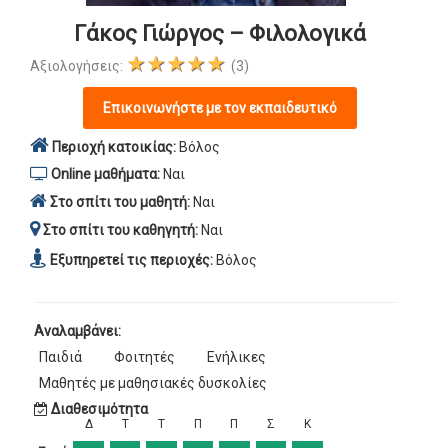
Γάκος Γιώργος – Φιλολογικά
★★★★★
Αξιολογήσεις:
(3)
Επικοινωνήστε με τον εκπαιδευτικό
Περιοχή κατοικίας:
Βόλος
Online μαθήματα:
Ναι
Στο σπίτι του μαθητή:
Ναι
Στο σπίτι του καθηγητή:
Ναι
Εξυπηρετεί τις περιοχές:
Βόλος
Αναλαμβάνει:
Παιδιά
Φοιτητές
Ενήλικες
Μαθητές με μαθησιακές δυσκολίες
Διαθεσιμότητα
Δ
Τ
Τ
Π
Π
Σ
Κ