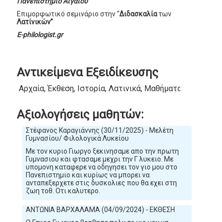
Πανεπιστήμιο
Αιγαίου
Επιμορφωτικό σεμινάριο στην “
Διδασκαλία
των
Λατίνικών”
E-philologist.gr
Αντικείμενα Εξειδίκευσης
Αρχαία, Έκθεση, Ιστορία, Λατινικά, Μαθήματα Δημοτικο
Αξιολογήσεις μαθητών:
Στέφανος Καραγιάννης (30/11/2025) - Μελέτη
Γυμνασίου/ Φιλολογικά Λυκείου
Με τον κυριο Γιωργο ξεκινησαμε απο την πρωτη
Γυμνασιου και φτασαμε μεχρι την Γ λυκειο. Με
υπομονη καταφερε να οδηγησει τον γιο μου στο
Πανεπιστημιο και κυρίως να μπορει να
ανταπεξερχετε στις δυσκολιες που θα εχει στη
ζωη τοθ. Οτι καλυτερο.
ΑΝΤΩΝΙΑ ΒΑΡΧΑΛΑΜΑ (04/09/2024) - ΕΚΘΕΣΗ