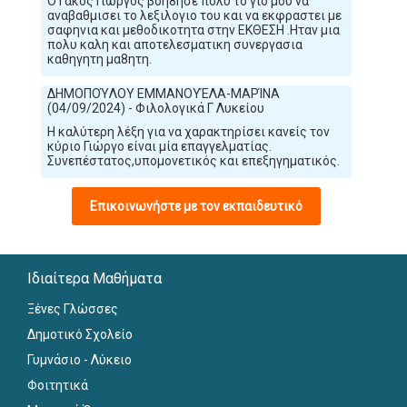
Ο Γακος Γιωργος βοη8ησε πολυ το γιο μου να
αναβαθμισει το λεξιλογιο του και να εκφραστει με
σαφηνια και μεθοδικοτητα στην ΕΚΘΕΣΗ .Ηταν μια
πολυ καλη και αποτελεσματικη συνεργασια
καθηγητη μα8ητη.
ΔΗΜΟΠΟΎΛΟΥ ΕΜΜΑΝΟΥΈΛΑ-ΜΑΡΊΝΑ
(04/09/2024) - Φιλολογικά Γ Λυκείου
Η καλύτερη λέξη για να χαρακτηρίσει κανείς τον
κύριο Γιώργο είναι μία επαγγελματίας.
Συνεπέστατος,υπομονετικός και επεξηγηματικός.
Επικοινωνήστε με τον εκπαιδευτικό
Ιδιαίτερα Μαθήματα
Ξένες Γλώσσες
Δημοτικό Σχολείο
Γυμνάσιο - Λύκειο
Φοιτητικά