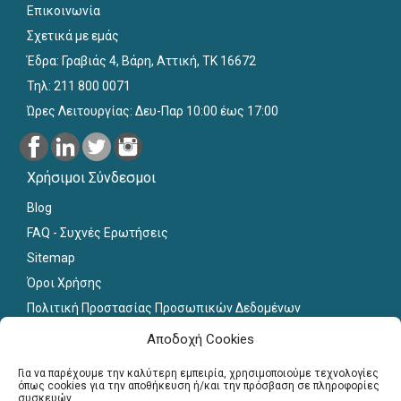
Επικοινωνία
Σχετικά με εμάς
Έδρα: Γραβιάς 4, Βάρη, Αττική, ΤΚ 16672
Τηλ: 211 800 0071
Ώρες Λειτουργίας: Δευ-Παρ 10:00 έως 17:00
Χρήσιμοι Σύνδεσμοι
Blog
FAQ - Συχνές Ερωτήσεις
Sitemap
Όροι Χρήσης
Πολιτική Προστασίας Προσωπικών Δεδομένων
Εκπαιδευτικό Υλικό
Αποδοχή Cookies
Για εκπαιδευτικούς
Για να παρέχουμε την καλύτερη εμπειρία, χρησιμοποιούμε τεχνολογίες
όπως cookies για την αποθήκευση ή/και την πρόσβαση σε πληροφορίες
συσκευών.
Εγγραφή