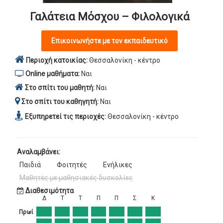
Γαλάτεια Μόσχου – Φιλολογικά
Επικοινωνήστε με τον εκπαιδευτικό
Περιοχή κατοικίας:
Θεσσαλονίκη - κέντρο
Online μαθήματα:
Ναι
Στο σπίτι του μαθητή:
Ναι
Στο σπίτι του καθηγητή:
Ναι
Εξυπηρετεί τις περιοχές:
Θεσσαλονίκη - κέντρο
Αναλαμβάνει:
Παιδιά
Φοιτητές
Ενήλικες
Μαθητές με μαθησιακές δυσκολίες
Διαθεσιμότητα
Δ
Τ
Τ
Π
Π
Σ
Κ
Πρωί