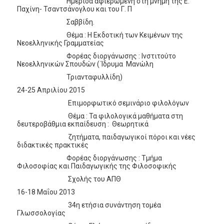
Ημερίδα αφιερωμένη στη μνήμη της Ε.
Παχίνη- Τσαντσάνογλου και του Γ. Π
Σαββίδη.
Θέμα : Η Εκδοτική των Κειμένων της
Νεοελληνικής Γραμματείας
Φορέας διοργάνωσης : Ινστιτούτο
Νεοελληνικών Σπουδών ( Ίδρυμα Μανώλη
Τριανταφυλλίδη)
24-25 Απριλίου 2015
Επιμορφωτικό σεμινάριο φιλολόγων
Θέμα : Τα φιλολογικά μαθήματα στη
δευτεροβάθμια εκπαίδευση : Θεωρητικά
ζητήματα, παιδαγωγικοί πόροι και νέες
διδακτικές πρακτικές
Φορέας διοργάνωσης : Τμήμα
Φιλοσοφίας και Παιδαγωγικής της Φιλοσοφικής
Σχολής του ΑΠΘ
16-18 Μαΐου 2013
34η ετήσια συνάντηση τομέα
Γλωσσολογίας