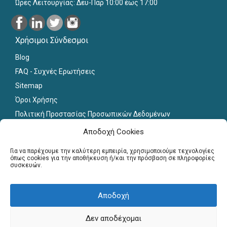
Ώρες Λειτουργίας: Δευ-Παρ 10:00 έως 17:00
Χρήσιμοι Σύνδεσμοι
Blog
FAQ - Συχνές Ερωτήσεις
Sitemap
Όροι Χρήσης
Πολιτική Προστασίας Προσωπικών Δεδομένων
Εκπαιδευτικό Υλικό
Αποδοχή Cookies
Για εκπαιδευτικούς
Για να παρέχουμε την καλύτερη εμπειρία, χρησιμοποιούμε τεχνολογίες
όπως cookies για την αποθήκευση ή/και την πρόσβαση σε πληροφορίες
συσκευών.
Εγγραφή
Σύνδεση Μελών
Αποδοχή
Σεμινάρια
Γραφείο Διασύνδεσης
Δεν αποδέχομαι