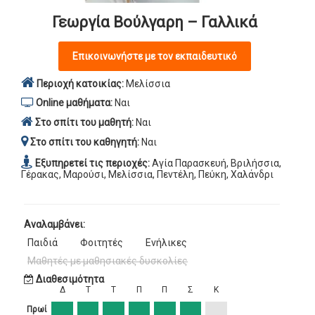
Γεωργία Βούλγαρη – Γαλλικά
Επικοινωνήστε με τον εκπαιδευτικό
Περιοχή κατοικίας:
Μελίσσια
Online μαθήματα:
Ναι
Στο σπίτι του μαθητή:
Ναι
Στο σπίτι του καθηγητή:
Ναι
Εξυπηρετεί τις περιοχές:
Αγία Παρασκευή, Βριλήσσια,
Γέρακας, Μαρούσι, Μελίσσια, Πεντέλη, Πεύκη, Χαλάνδρι
Αναλαμβάνει:
Παιδιά
Φοιτητές
Ενήλικες
Μαθητές με μαθησιακές δυσκολίες
Διαθεσιμότητα
Δ
Τ
Τ
Π
Π
Σ
Κ
Πρωί