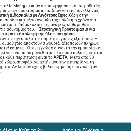
ασκαλία Μαθηματικών σε υποψηφίους και σε μαθητές
ίως την προετοιμασία παιδιών για τις πανελλήνιες
τική Διδασκαλία με Λιγότερες Ώρες
Χάρη στην
και αποδοτικά, εξοικονομώντας πολύτιμο χρόνο για
μόζω τη διδασκαλία στις ανάγκες κάθε μαθητή,
τις αδυναμίες του. –
Στρατηγική Προετοιμασία για
υστηματική κάλυψη της ύλης, ασκήσεις
ζοντας την απόλυτη ετοιμότητα για τις εξετάσεις. –
 οι μαθητές αποκτούν σιγουριά, αξιοποιούν πλήρως
ποτελέσματα. Όταν η γνώση συναντά την εμπειρία και
ρεί να είναι παρά μόνο θετικό. Το πόσο πολύ εξαρτάται
 σε κάθε περίπτωση είναι το
ΑΡΙΣΤΑ
. Μετά από 30
ό χώρο, αποφάσισα αυτήν μου την εμπειρία να τη
ματα. Αν λοιπόν έχεις βάλει υψηλούς στόχους ή αν
.
ο Δίκτυο Καθηγητών
Χρήσιμοι Σύνδεσμοι