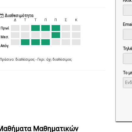
Ηλικ
Διαθεσιμότητα
Δ
Τ
Τ
Π
Π
Σ
Κ
Emai
Πρωί
Μεσ.
Απόγ.
Τηλ
Πράσινο: διαθέσιμος - Γκρι: όχι διαθέσιμος
Το μ
 Μαθήματα Μαθηματικών