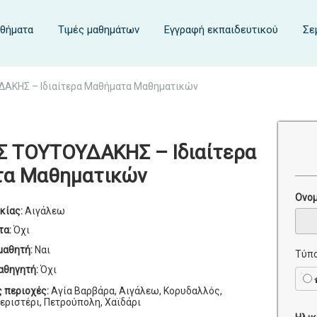
αθήματα
Τιμές μαθημάτων
Εγγραφή εκπαιδευτικού
Σε
ΔΑΚΗΣ – Ιδιαίτερα Μαθήματα Μαθηματικών
Σ ΤΟΥΤΟΥΔΑΚΗΣ – Ιδιαίτερα
α Μαθηματικών
Ονο
κίας:
Αιγάλεω
τα:
Όχι
μαθητή:
Ναι
Τύπο
αθηγητή:
Όχι
ς περιοχές:
Αγία Βαρβάρα, Αιγάλεω, Κορυδαλλός,
Περιστέρι, Πετρούπολη, Χαϊδάρι