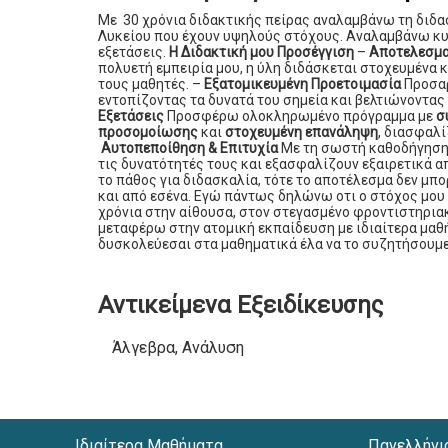
Με 30 χρόνια διδακτικής πείρας αναλαμβάνω τη διδ
Λυκείου που έχουν υψηλούς στόχους. Αναλαμβάνω κυρ
εξετάσεις.
Η Διδακτική μου Προσέγγιση
–
Αποτελεσμα
πολυετή εμπειρία μου, η ύλη διδάσκεται στοχευμένα 
τους μαθητές. –
Εξατομικευμένη Προετοιμασία
Προσαρ
εντοπίζοντας τα δυνατά του σημεία και βελτιώνοντας 
Εξετάσεις
Προσφέρω ολοκληρωμένο πρόγραμμα με
σ
προσομοίωσης
και
στοχευμένη επανάληψη
, διασφαλί
Αυτοπεποίθηση & Επιτυχία
Με τη σωστή καθοδήγηση,
τις δυνατότητές τους και εξασφαλίζουν εξαιρετικά α
το πάθος για διδασκαλία, τότε το αποτέλεσμα δεν μπο
και από εσένα. Εγώ πάντως δηλώνω οτι ο στόχος μου
χρόνια στην αίθουσα, στον στεγασμένο φροντιστηριακ
μεταφέρω στην ατομική εκπαίδευση με ιδιαίτερα μαθή
δυσκολεύεσαι στα μαθηματικά έλα να το συζητήσουμε
Αντικείμενα Εξειδίκευσης
Άλγεβρα, Ανάλυση
Ιδιαίτερα Μαθήματα
Πανελλήνι