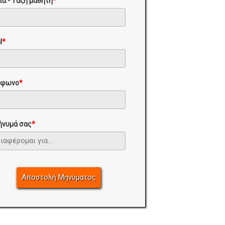
ία - Τάξη μαθητή
*
l
*
έφωνο
*
ήνυμά σας
*