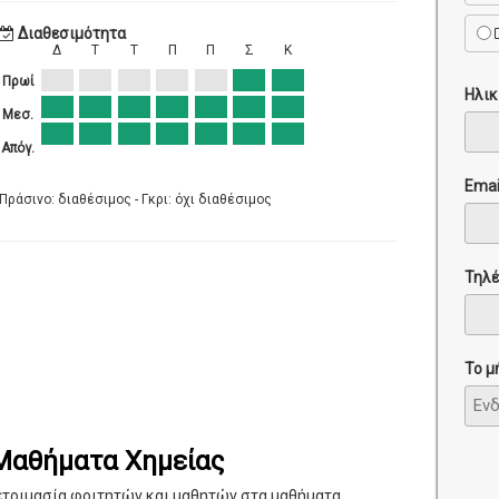
Διαθεσιμότητα
Δ
Τ
Τ
Π
Π
Σ
Κ
Πρωί
Ηλικ
Μεσ.
Απόγ.
Emai
Πράσινο: διαθέσιμος - Γκρι: όχι διαθέσιμος
Τηλ
Το μ
 Μαθήματα Χημείας
ετοιμασία φοιτητών και μαθητών στα μαθήματα