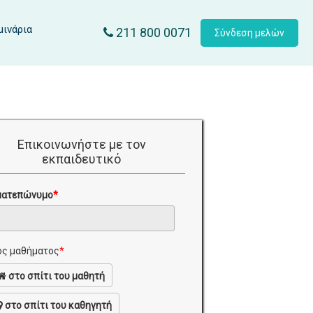
μινάρια
211 800 0071
Σύνδεση μελών
Επικοινωνήστε με τον
εκπαιδευτικό
ματεπώνυμο
*
ς μαθήματος
*
στο σπίτι του μαθητή
στο σπίτι του καθηγητή