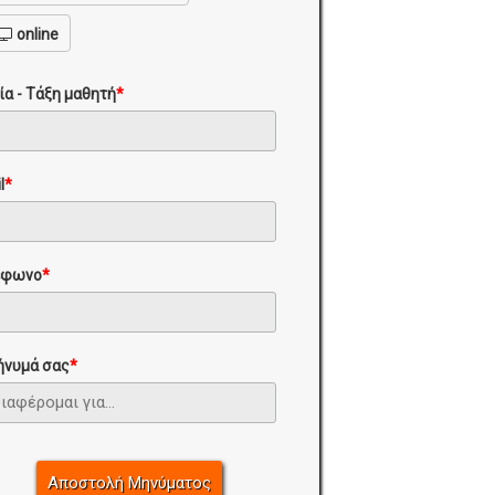
online
ία - Τάξη μαθητή
*
l
*
έφωνο
*
ήνυμά σας
*