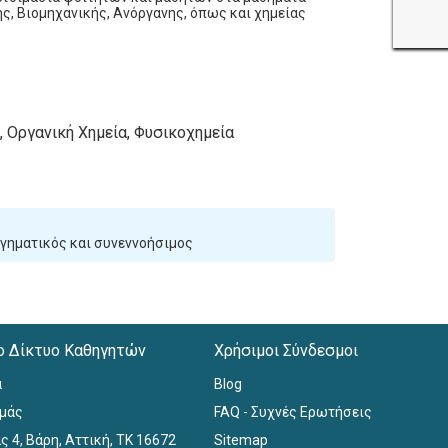
ς, Βιομηχανικής, Ανόργανης, όπως και χημείας
, Οργανική Χημεία, Φυσικοχημεία
ηγηματικός και συνεννοήσιμος
ο Δίκτυο Καθηγητών
Χρήσιμοι Σύνδεσμοι
α
Blog
εμάς
FAQ - Συχνές Ερωτήσεις
ς 4, Βάρη, Αττική, ΤΚ 16672
Sitemap