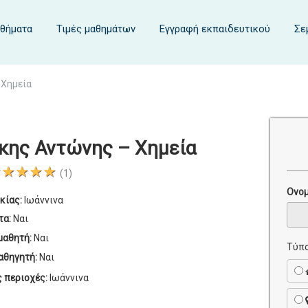
αθήματα
Τιμές μαθημάτων
Εγγραφή εκπαιδευτικού
Σε
 Χημεία
κης Αντώνης – Χημεία
★★★★★
(1)
Ονο
κίας:
Ιωάννινα
τα:
Ναι
μαθητή:
Ναι
Τύπο
αθηγητή:
Ναι
ς περιοχές:
Ιωάννινα