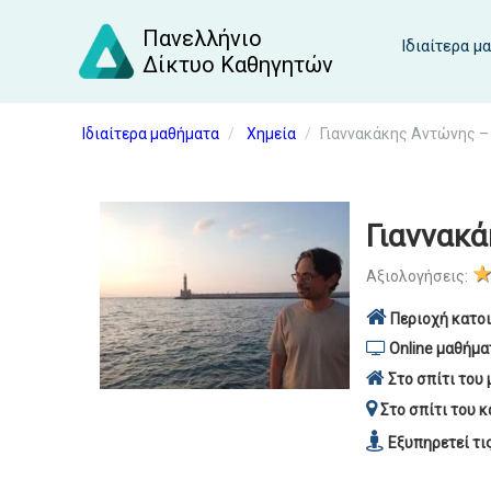
Πανελλήνιο
Ιδιαίτερα μ
Δίκτυο Καθηγητών
Ιδιαίτερα μαθήματα
Χημεία
Γιαννακάκης Αντώνης –
Γιαννακά
Αξιολογήσεις:
Περιοχή κατοι
Online μαθήμα
Στο σπίτι του 
Στο σπίτι του κ
Εξυπηρετεί τι