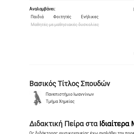
Αναλαμβάνει:
Παιδιά
Φοιτητές
Ενήλικες
Μαθητές με μαθησιακές δυσκολίες
Βασικός Τίτλος Σπουδών
Πανεπιστήμιο Ιωαννίνων
Τμήμα Χημείας
Διδακτική Πείρα στα
Ιδιαίτερα
Ως διδάκτορας φυσικοχημείας έχω αναλάβει την προ