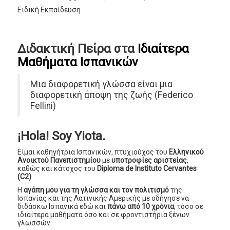
Ειδική Εκπαίδευση
Διδακτική Πείρα στα
Ιδιαίτερα
Μαθήματα Ισπανικών
Μια διαφορετική γλώσσα είναι μια
διαφορετική άποψη της ζωής (Federico
Fellini)
¡Hola! Soy Yiota.
Είμαι καθηγήτρια Ισπανικών, πτυχιούχος του
Ελληνικού
Ανοικτού Πανεπιστημίου
με
υποτροφίες αριστείας
,
καθώς και κάτοχος του
Diploma de Instituto Cervantes
(C2)
.
Η
αγάπη μου για τη γλώσσα και τον πολιτισμό
της
Ισπανίας και της Λατινικής Αμερικής με οδήγησε να
διδάσκω Ισπανικά εδώ και
πάνω από 10 χρόνια
, τόσο σε
ιδιαίτερα μαθήματα όσο και σε φροντιστήρια ξένων
γλωσσών.