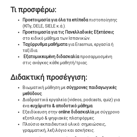
Τι προσφέρω:
Προετοιμασία για όλα τα επίπεδα
πιστοποίησης
(ΚΠγ, DELE, SIELE κ.ά.).
Προετοιμασία για τις Πανελλαδικές Εξετάσεις
στο ειδικό μάθημα των Ισπανικών.
Ταχύρρυθμα μαθήματα
για Erasmus, εργασία ή
ταξίδια.
Εξατομικευμένη διδασκαλία
προσαρμοσμένη
στις ανάγκες κάθε μαθητή/τριας.
Διδακτική προσέγγιση:
Βιωματική μάθηση με
σύγχρονες παιδαγωγικές
μεθόδους
.
Διαδραστικά εργαλεία (videos, podcasts, quiz) για
ένα
ευχάριστο & αποδοτικό μάθημα
.
Εξειδίκευση στην
online διδασκαλία
με σύγχρονο
εξοπλισμό & ψηφιακές πλατφόρμες.
Πλούσιο εκπαιδευτικό υλικό: σημειώσεις,
γραμματική, λεξιλόγιο και ασκήσεις.