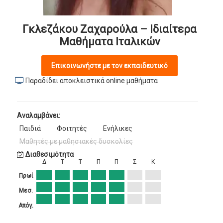
Γκλεζάκου Ζαχαρούλα – Ιδιαίτερα
Μαθήματα Ιταλικών
Επικοινωνήστε με τον εκπαιδευτικό
Παραδίδει αποκλειστικά online μαθήματα
Αναλαμβάνει:
Παιδιά
Φοιτητές
Ενήλικες
Μαθητές με μαθησιακές δυσκολίες
Διαθεσιμότητα
Δ
Τ
Τ
Π
Π
Σ
Κ
Πρωί
Μεσ.
Απόγ.