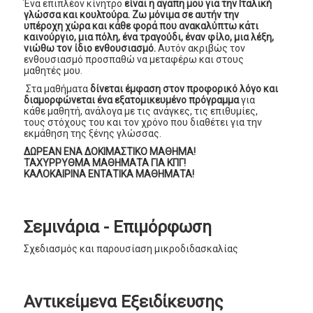
Ένα επιπλέον κίνητρο
είναι η αγάπη μου για την Ιταλική
γλώσσα και κουλτούρα. Ζω μόνιμα σε αυτήν την
υπέροχη χώρα και κάθε φορά που ανακαλύπτω κάτι
καινούργιο, μια πόλη, ένα τραγούδι, έναν φίλο, μια λέξη,
νιώθω τον ίδιο ενθουσιασμό.
Αυτόν ακριβώς τον
ενθουσιασμό προσπαθώ να μεταφέρω και στους
μαθητές μου.
Στα μαθήματα
δίνεται έμφαση στον προφορικό λόγο και
διαμορφώνεται ένα εξατομικευμένο πρόγραμμα
για
κάθε μαθητή, ανάλογα με τις ανάγκες, τις επιθυμίες,
τους στόχους του και τον χρόνο που διαθέτει για την
εκμάθηση της ξένης γλώσσας.
ΔΩΡΕΑΝ ΕΝΑ ΔΟΚΙΜΑΣΤΙΚΟ ΜΑΘΗΜΑ!
ΤΑΧΥΡΡΥΘΜΑ ΜΑΘΗΜΑΤΑ ΓΙΑ ΚΠΓ!
ΚΑΛΟΚΑΙΡΙΝΑ ΕΝΤΑΤΙΚΑ ΜΑΘΗΜΑΤΑ!
Σεμινάρια - Επιμόρφωση
Σχεδιασμός και παρουσίαση μικροδιδασκαλίας
Αντικείμενα Εξειδίκευσης