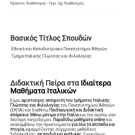
Πράσινο: διαθέσιμος - Γκρι: όχι διαθέσιμος
Βασικός Τίτλος Σπουδών
Εθνικό και Καποδιστριακό Πανεπιστήμιο Αθηνών
Τμήμα Ιταλικής Γλώσσας και Φιλολογίας
Διδακτική Πείρα στα
Ιδιαίτερα
Μαθήματα Ιταλικών
Είμαι
αριστούχος απόφοιτη του τμήματος Ιταλικής
Γλώσσας και Φιλολογίας
του Πανεπιστημίου Αθηνών
(ΕΚΠΑ) και διαθέτω
Παιδαγωγική και Διδακτική
επάρκεια
.
Μένω μόνιμα στην Ιταλία
και την αγαπώ σαν
δεύτερη πατρίδα μου.
Παραδίδω μαθήματα online
και
αναλαμβάνω την προετοιμασία
για όλα τα επίπεδα και
πτυχία,
εφαρμόζοντας σύγχρονες μεθόδους
διδασκαλίας,
σε παιδιά και ενήλικες.
Συγχρόνως