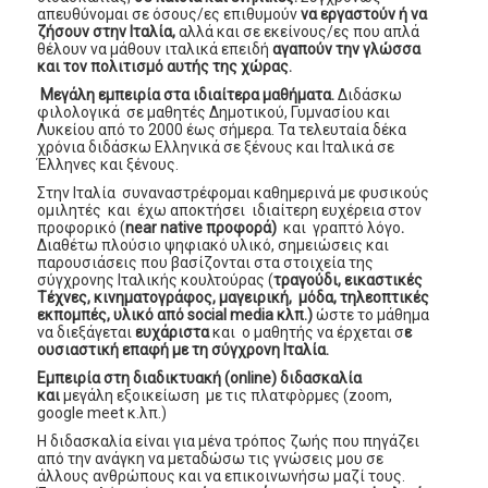
απευθύνομαι σε όσους/ες επιθυμούν
να εργαστούν ή να
ζήσουν στην Ιταλία,
αλλά και σε εκείνους/ες που απλά
θέλουν να μάθουν ιταλικά επειδή
αγαπούν την γλώσσα
και τον πολιτισμό αυτής της χώρας.
Μεγάλη εμπειρία στα ιδιαίτερα μαθήματα.
Διδάσκω
φιλολογικά σε μαθητές Δημοτικού, Γυμνασίου και
Λυκείου από το 2000 έως σήμερα. Τα τελευταία δέκα
χρόνια διδάσκω Ελληνικά σε ξένους και Ιταλικά σε
Έλληνες και ξένους.
Στην Ιταλία συναναστρέφομαι καθημερινά με φυσικούς
ομιλητές και έχω αποκτήσει ιδιαίτερη ευχέρεια στον
προφορικό (
near native προφορά)
και γραπτό λόγο
.
Διαθέτω πλούσιο ψηφιακό υλικό, σημειώσεις και
παρουσιάσεις που βασίζονται στα στοιχεία της
σύγχρονης Ιταλικής κουλτούρας (
τραγούδι, εικαστικές
Τέχνες, κινηματογράφος, μαγειρική, μόδα, τηλεοπτικές
εκπομπές, υλικό από social media κλπ.)
ώστε το μάθημα
να διεξάγεται
ευχάριστα
και ο μαθητής να έρχεται σ
ε
ουσιαστική επαφή με τη σύγχρονη Ιταλία.
Εμπειρία στη διαδικτυακή (online) διδασκαλία
και
μεγάλη εξοικείωση με τις πλατφòρμες (zoom,
google meet κ.λπ.)
Η διδασκαλία είναι για μένα τρόπος ζωής που πηγάζει
από την ανάγκη να μεταδώσω τις γνώσεις μου σε
άλλους ανθρώπους και να επικοινωνήσω μαζί τους.