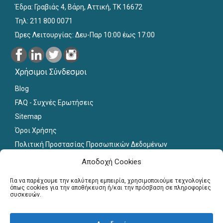
Έδρα: Γραβιάς 4, Βάρη, Αττική, ΤΚ 16672
Τηλ: 211 800 0071
Ώρες Λειτουργίας: Δευ-Παρ 10:00 έως 17:00
Χρήσιμοι Σύνδεσμοι
Blog
FAQ - Συχνές Ερωτήσεις
Sitemap
Όροι Χρήσης
Πολιτική Προστασίας Προσωπικών Δεδομένων
Εκπαιδευτικό Υλικό
Αποδοχή Cookies
Για εκπαιδευτικούς
Για να παρέχουμε την καλύτερη εμπειρία, χρησιμοποιούμε τεχνολογίες
όπως cookies για την αποθήκευση ή/και την πρόσβαση σε πληροφορίες
συσκευών.
Εγγραφή
Σύνδεση Μελών