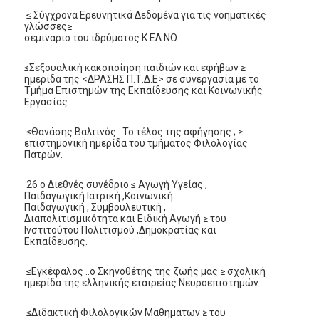
≤ Σύγχρονα Ερευνητικά Δεδομένα για τις νοηματικές
γλώσσες≥
σεμινάριο του ιδρύματος Κ.ΕΛ.ΝΟ
≤Σεξουαλική κακοποίηση παιδιών και εφήβων ≥
ημερίδα της <ΔΡΑΣΗΣ Π.Τ.Δ.Ε> σε συνεργασία με το
Τμήμα Επιστημών της Εκπαίδευσης και Κοινωνικής
Εργασίας .
≤Θανάσης Βαλτινός : Το τέλος της αφήγησης ; ≥
επιστημονική ημερίδα του τμήματος Φιλολογίας
Πατρών.
26 ο Διεθνές συνέδριο ≤ Αγωγή Υγείας ,
Παιδαγωγική Ιατρική ,Κοινωνική
Παιδαγωγική , Συμβουλευτική ,
Διαπολιτισμικότητα και Ειδική Αγωγή ≥ του
Ινστιτούτου Πολιτισμού ,Δημοκρατίας και
Εκπαίδευσης.
≤Εγκέφαλος ..ο Σκηνοθέτης της ζωής μας ≥ σχολική
ημερίδα της ελληνικής εταιρείας Νευροεπιστημών.
≤Διδακτική Φιλολογικών Μαθημάτων ≥ του