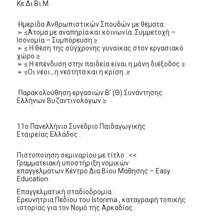
Κε.Δι.Βι.Μ.
Ημερίδα Ανθρωπιστικών Σπουδών με θέματα :
➢ ≤Άτομα με αναπηρία και κοινωνία .Συμμετοχή –
Ισονομία – Συμπόρευση ≥
➢ ≤ Η θέση της σύγχρονης γυναίκας στον εργασιακό
χώρο ≥
➢ ≤ Η επένδυση στην παιδεία είναι η μόνη διέξοδος ≥
➢ ≤Οι νέοι , η νεότητα και η κρίση .≥
Παρακολούθηση εργασιών Β’ (Θ) Συνάντησης
Ελλήνων Βυζαντινολόγων ≥
11ο Πανελλήνιο Συνέδριο Παιδαγωγικής
Εταιρείας Ελλάδος .
Πιστοποίηση σεμιναρίου με τίτλο : <<
Γραμματειακή υποστήριξη νομικών
επαγγελμάτων.Κέντρο Δια Βίου Μάθησης – Easy
Education .
Επαγγελματική σταδιοδρομία :
Ερευνήτρια Πεδίου του Istorima , καταγραφή τοπικής
ιστορίας για τον Νομό της Αρκαδίας .