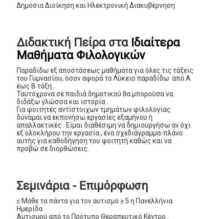
Δημόσια Διοίκηση και Ηλεκτρονική Διακυβέρνηση
Διδακτική Πείρα στα
Ιδιαίτερα
Μαθήματα Φιλολογικών
Παραδίδω εξ αποστάσεως μαθήματα για όλες τις τάξεις
του Γυμνασίου, όσον αφορά το Λύκειο παραδίδω από Α
έως Β τάξη .
Ταυτόχρονα σε παιδιά δημοτικού θα μπορούσα να
διδάξω γλώσσα και ιστορία .
Για φοιτητές αντίστοιχων τμημάτων φιλολογίας
δύναμαι να εκπονήσω εργασίες εξαμήνου ή
απαλλακτικές . Είμαι διαθέσιμη να δημιουργήσω αν όχι
εξ ολοκλήρου την εργασία , ένα σχεδιάγραμμα-πλάνο
αυτής για καθοδήγηση του φοιτητή καθώς και να
προβώ σε διορθώσεις.
Σεμινάρια - Επιμόρφωση
≤ Μάθε τα πάντα για τον αυτισμό ≥ 5 η Πανελλήνια
Ημερίδα
Αυτισμού από το Πρότυπο Θεραπευτικό Κέντρο .