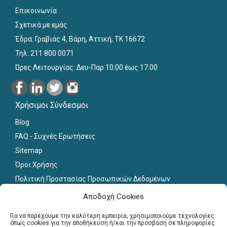
Επικοινωνία
Σχετικά με εμάς
Έδρα: Γραβιάς 4, Βάρη, Αττική, ΤΚ 16672
Τηλ: 211 800 0071
Ώρες Λειτουργίας: Δευ-Παρ 10:00 έως 17:00
Χρήσιμοι Σύνδεσμοι
Blog
FAQ - Συχνές Ερωτήσεις
Sitemap
Όροι Χρήσης
Πολιτική Προστασίας Προσωπικών Δεδομένων
Εκπαιδευτικό Υλικό
Αποδοχή Cookies
Για εκπαιδευτικούς
Για να παρέχουμε την καλύτερη εμπειρία, χρησιμοποιούμε τεχνολογίες
όπως cookies για την αποθήκευση ή/και την πρόσβαση σε πληροφορίες