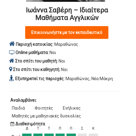
Ιωάννα Σαβέρη – Ιδιαίτερα
Μαθήματα Αγγλικών
Επικοινωνήστε με τον εκπαιδευτικό
Περιοχή κατοικίας:
Μαραθώνας
Online μαθήματα:
Ναι
Στο σπίτι του μαθητή:
Ναι
Στο σπίτι του καθηγητή:
Ναι
Εξυπηρετεί τις περιοχές:
Μαραθώνας, Νέα Μάκρη
Αναλαμβάνει:
Παιδιά
Φοιτητές
Ενήλικες
Μαθητές με μαθησιακές δυσκολίες
Διαθεσιμότητα
Δ
Τ
Τ
Π
Π
Σ
Κ