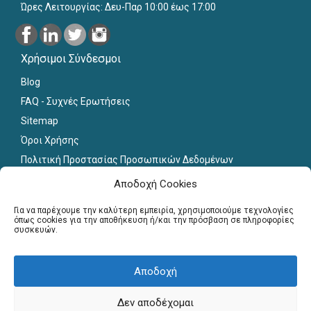
Ώρες Λειτουργίας: Δευ-Παρ 10:00 έως 17:00
Χρήσιμοι Σύνδεσμοι
Blog
FAQ - Συχνές Ερωτήσεις
Sitemap
Όροι Χρήσης
Πολιτική Προστασίας Προσωπικών Δεδομένων
Εκπαιδευτικό Υλικό
Αποδοχή Cookies
Για εκπαιδευτικούς
Για να παρέχουμε την καλύτερη εμπειρία, χρησιμοποιούμε τεχνολογίες
όπως cookies για την αποθήκευση ή/και την πρόσβαση σε πληροφορίες
συσκευών.
Εγγραφή
Σύνδεση Μελών
Αποδοχή
Σεμινάρια
Γραφείο Διασύνδεσης
Δεν αποδέχομαι