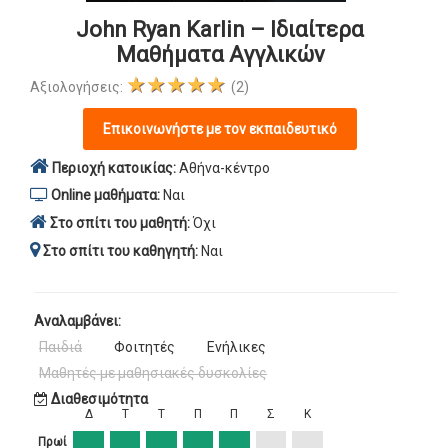
John Ryan Karlin – Ιδιαίτερα
Μαθήματα Αγγλικών
★★★★★
Αξιολογήσεις:
(2)
Επικοινωνήστε με τον εκπαιδευτικό
Περιοχή κατοικίας:
Αθήνα-κέντρο
Online μαθήματα:
Ναι
Στο σπίτι του μαθητή:
Όχι
Στο σπίτι του καθηγητή:
Ναι
Αναλαμβάνει:
Παιδιά
Φοιτητές
Ενήλικες
Μαθητές με μαθησιακές δυσκολίες
Διαθεσιμότητα
Δ
Τ
Τ
Π
Π
Σ
Κ
Πρωί