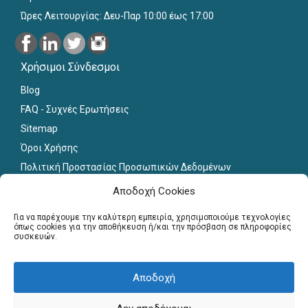
Ώρες Λειτουργίας: Δευ-Παρ 10:00 έως 17:00
Χρήσιμοι Σύνδεσμοι
Blog
FAQ - Συχνές Ερωτήσεις
Sitemap
Όροι Χρήσης
Πολιτική Προστασίας Προσωπικών Δεδομένων
Εκπαιδευτικό Υλικό
Αποδοχή Cookies
Για εκπαιδευτικούς
Για να παρέχουμε την καλύτερη εμπειρία, χρησιμοποιούμε τεχνολογίες
όπως cookies για την αποθήκευση ή/και την πρόσβαση σε πληροφορίες
συσκευών.
Εγγραφή
Σύνδεση Μελών
Αποδοχή
Σεμινάρια
Γραφείο Διασύνδεσης