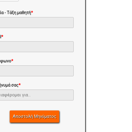
ία - Τάξη μαθητή
*
l
*
έφωνο
*
ήνυμά σας
*