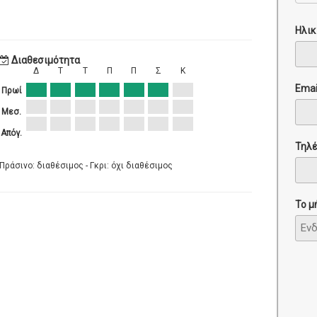
Ηλικ
Διαθεσιμότητα
Δ
Τ
Τ
Π
Π
Σ
Κ
Emai
Πρωί
Μεσ.
Απόγ.
Τηλ
Πράσινο: διαθέσιμος - Γκρι: όχι διαθέσιμος
Το μ