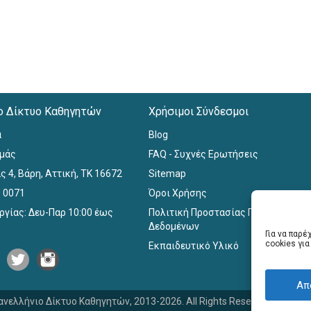
ο Δίκτυο Καθηγητών
Χρήσιμοι Σύνδεσμοι
α
Blog
εμάς
FAQ - Συχνές Ερωτήσεις
ς 4, Βάρη, Αττική, ΤΚ 16672
Sitemap
0 0071
Όροι Χρήσης
ργίας: Δευ-Παρ 10:00 έως
Πολιτική Προστασίας Προσωπικών
Δεδομένων
Για να παρ
cookies γι
Εκπαιδευτικό Υλικό
Απ
ανελλήνιο Δίκτυο Καθηγητών, 2013-2026. All Rights Reserved. Website