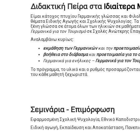
Διδακτική Πείρα στα
Ιδιαίτερα
Είμαι κάτοχος πτυχίου Γερμανικής γλώσσας και Φιλο
θέματα Ειδικής Αγωγής και Σχολικής Ψυχολογίας. Τα
ξένη γλώσσα σε άτομα όλων των ηλικιών σε μαθήματα
Γερμανικά για τον Τουρισμό
σε Σχολές Ανώτερης Επαγ
Αναλαμβάνω κυρίως:
εκμάθηση των Γερμανικών
και την
προετοιμασία
βοήθεια στο διάβασμα
και
προετοιμασία για το 
Γερμανικά για ενήλικες –
Γερμανικά για τον Το
Το πρόγραμμα, το υλικό και ο ρυθμός προσαρμόζονται 
του κάθε μαθητή ξεχωριστά.
Σεμινάρια - Επιμόρφωση
Εφαρμοσμένη Σχολική Ψυχολογία, Εθνικό Καποδιστρ
Ειδική αγωγή, Εκπαίδευση και Αποκατάσταση, Πανεπ