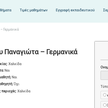
αθήματα
Τιμές μαθημάτων
Εγγραφή εκπαιδευτικού
Σε
– Γερμανικά
υ Παναγιώτα – Γερμανικά
κίας:
Χαλκίδα
Ονο
τα:
Ναι
μαθητή:
Ναι
αθηγητή:
Όχι
Τύπο
ς περιοχές:
Χαλκίδα