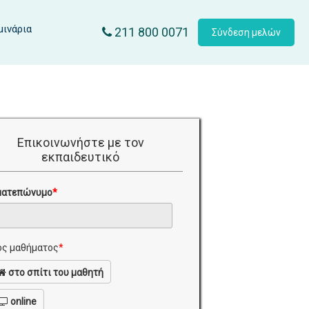
μινάρια
211 800 0071
Σύνδεση μελών
Επικοινωνήστε με τον
εκπαιδευτικό
ματεπώνυμο
*
ς μαθήματος
*
στο σπίτι του μαθητή
online