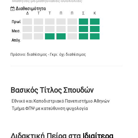
Μαθητές με μαθησιακές δυσκολίες
Διαθεσιμότητα
Δ
Τ
Τ
Π
Π
Σ
Κ
Πρωί
Μεσ.
Απόγ.
Πράσινο: διαθέσιμος - Γκρι: όχι διαθέσιμος
Βασικός Τίτλος Σπουδών
Εθνικό και Καποδιστριακό Πανεπιστήμιο Αθηνών
Τμήμα ΦΠΨ με κατεύθυνση ψυχολογία
Διδακτική Πείρα στα
Ιδιαίτερα