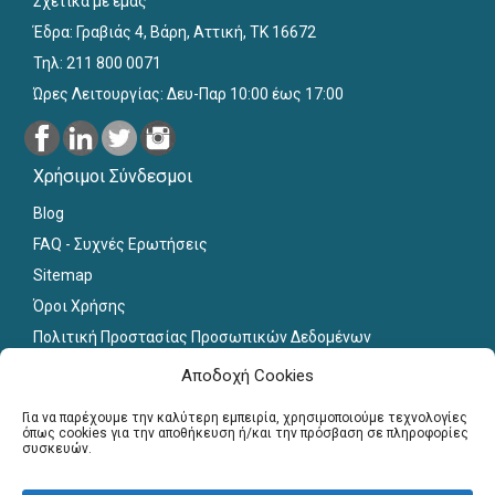
Σχετικά με εμάς
Έδρα: Γραβιάς 4, Βάρη, Αττική, ΤΚ 16672
Τηλ: 211 800 0071
Ώρες Λειτουργίας: Δευ-Παρ 10:00 έως 17:00
Χρήσιμοι Σύνδεσμοι
Blog
FAQ - Συχνές Ερωτήσεις
Sitemap
Όροι Χρήσης
Πολιτική Προστασίας Προσωπικών Δεδομένων
Εκπαιδευτικό Υλικό
Αποδοχή Cookies
Για εκπαιδευτικούς
Για να παρέχουμε την καλύτερη εμπειρία, χρησιμοποιούμε τεχνολογίες
όπως cookies για την αποθήκευση ή/και την πρόσβαση σε πληροφορίες
συσκευών.
Εγγραφή
Σύνδεση Μελών