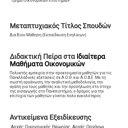
Τμήμα Οικονομικών Επιστημών
Μεταπτυχιακός Τίτλος Σπουδών
Δια Βίου Μάθηση (Εκπαίδευση Ενηλίκων)
Διδακτική Πείρα στα
Ιδιαίτερα
Μαθήματα Οικονομικών
Πολυετής εμπειρία στην προετοιμασία μαθητών για τις
Πανελλαδικές εξετάσεις σε Α.Ο.Θ. και Α.Ο.Δ.Ε. Με τη
σωστή οργάνωση, την αναλυτική μεθοδολογία, την
αγάπη για τους μαθητές και την προσήλωση στο στόχο
της εισαγωγής στο Πανεπιστήμιο, ο δρόμος για την
επιτυχία των μαθητών γίνεται πολύ ευκολότερος.
Αντικείμενα Εξειδίκευσης
Αρχές Οικονομικής Θεωρίας, Αρχές Οργάνωσης και Διο