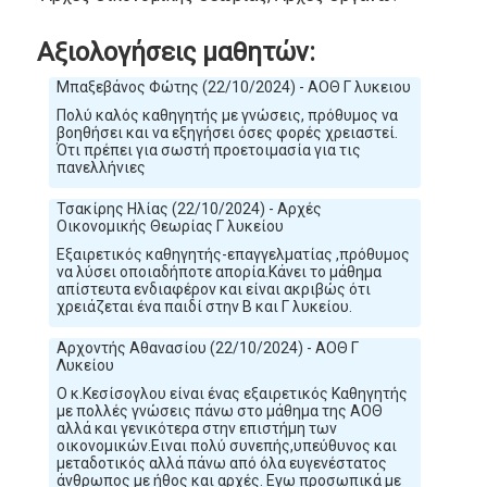
Αξιολογήσεις μαθητών:
Μπαξεβάνος Φώτης (22/10/2024) - ΑΟΘ Γ λυκειου
Πολύ καλός καθηγητής με γνώσεις, πρόθυμος να
βοηθήσει και να εξηγήσει όσες φορές χρειαστεί.
Ότι πρέπει για σωστή προετοιμασία για τις
πανελλήνιες
Τσακίρης Ηλίας (22/10/2024) - Αρχές
Οικονομικής Θεωρίας Γ λυκείου
Εξαιρετικός καθηγητής-επαγγελματίας ,πρόθυμος
να λύσει οποιαδήποτε απορία.Κάνει το μάθημα
απίστευτα ενδιαφέρον και είναι ακριβώς ότι
χρειάζεται ένα παιδί στην Β και Γ λυκείου.
Αρχοντής Αθανασίου (22/10/2024) - ΑΟΘ Γ
Λυκείου
Ο κ.Κεσίσογλου είναι ένας εξαιρετικός Καθηγητής
με πολλές γνώσεις πάνω στο μάθημα της ΑΟΘ
αλλά και γενικότερα στην επιστήμη των
οικονομικών.Ειναι πολύ συνεπής,υπεύθυνος και
μεταδοτικός αλλά πάνω από όλα ευγενέστατος
άνθρωπος με ήθος και αρχές. Εγω προσωπικά με