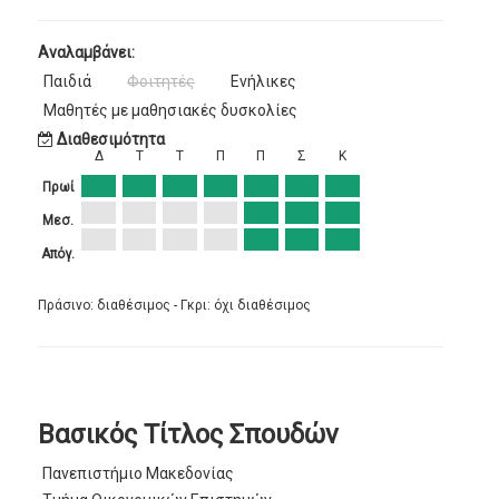
Αναλαμβάνει:
Παιδιά
Φοιτητές
Ενήλικες
Μαθητές με μαθησιακές δυσκολίες
Διαθεσιμότητα
Δ
Τ
Τ
Π
Π
Σ
Κ
Πρωί
Μεσ.
Απόγ.
Πράσινο: διαθέσιμος - Γκρι: όχι διαθέσιμος
Βασικός Τίτλος Σπουδών
Πανεπιστήμιο Μακεδονίας