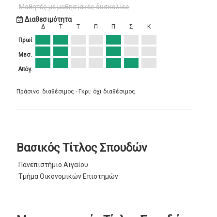
Μαθητές με μαθησιακές δυσκολίες
Διαθεσιμότητα
Δ
Τ
Τ
Π
Π
Σ
Κ
Πρωί
Μεσ.
Απόγ.
Πράσινο: διαθέσιμος - Γκρι: όχι διαθέσιμος
Βασικός Τίτλος Σπουδών
Πανεπιστήμιο Αιγαίου
Τμήμα Οικονομικών Επιστημών