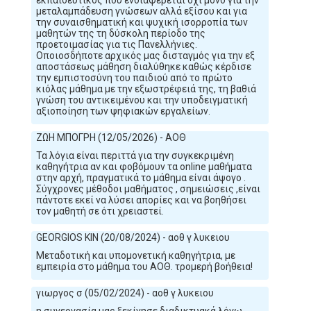
μεταλαμπάδευση γνώσεων αλλά εξίσου και για
την συναισθηματική και ψυχική ισορροπία των
μαθητών της τη δύσκολη περίοδο της
προετοιμασίας για τις Πανελλήνιες.
Οποιοσδήποτε αρχικός μας δισταγμός για την εξ
αποστάσεως μάθηση διαλύθηκε καθώς κέρδισε
την εμπιστοσύνη του παιδιού από το πρώτο
κιόλας μάθημα με την εξωστρέφειά της, τη βαθιά
γνώση του αντικειμένου και την υποδειγματική
αξιοποίηση των ψηφιακών εργαλείων.
ΖΩΗ ΜΠΟΓΡΗ (12/05/2026) - ΑΟΘ
Τα λόγια είναι περιττά για την συγκεκριμένη
καθηγήτρια αν και φοβόμουν τα online μαθήματα
στην αρχή, πραγματικά το μάθημα είναι άψογο .
Σύγχρονες μέθοδοι μαθήματος , σημειώσεις ,είναι
πάντοτε εκεί να λύσει απορίες και να βοηθήσει
τον μαθητή σε ότι χρειαστεί.
GEORGIOS KIN (20/08/2024) - αοθ γ λυκειου
Μεταδοτική και υπομονετική καθηγήτρια, με
εμπειρία στο μάθημα του ΑΟΘ. τρομερή βοήθεια!
γιωργος σ (05/02/2024) - αοθ γ λυκειου
η συνεργασία μας ξεκίνησε διαδικτυακά λόγω