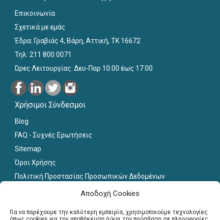
Επικοινωνία
Σχετικά με εμάς
Έδρα: Γραβιάς 4, Βάρη, Αττική, ΤΚ 16672
Τηλ: 211 800 0071
Ώρες Λειτουργίας: Δευ-Παρ 10:00 έως 17:00
Χρήσιμοι Σύνδεσμοι
Blog
FAQ - Συχνές Ερωτήσεις
Sitemap
Όροι Χρήσης
Πολιτική Προστασίας Προσωπικών Δεδομένων
Εκπαιδευτικό Υλικό
Αποδοχή Cookies
Για εκπαιδευτικούς
Για να παρέχουμε την καλύτερη εμπειρία, χρησιμοποιούμε τεχνολογίες
όπως cookies για την αποθήκευση ή/και την πρόσβαση σε πληροφορίες