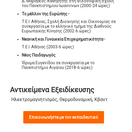
Δ. Μαραγκός-Καθηγητής στη Φιλοσοφική σχολή
του Πανεπιστημίου Ιωαννίνων (2000-24 ώρες)
Το μέλλον της Ευρώπης
–
Τ.Ε.Ι. Αθήνας, Σχολή Διοίκησης και Οικονομίας σε
συνεργασία με το ελληνικό τμήμα της Διεθνούς
Ευρωπαϊκής Κίνησης (2002-6 ώρες)
Νεανική και Γυναικεία Επιχειρηματικότητα
–
Τ.Ε.Ι. Αθήνας (2003-6 ώρες)
Νέος Παιδαγωγός
Ίδρυμα Ευγενίδου σε συνεργασία με το
Πανεπιστήμιο Αιγαίου (2018-6 ώρες)
Αντικείμενα Εξειδίκευσης
Ηλεκτρομαγνητισμός, Θερμοδυναμική, Κβαντομηχανική, 
Επικοινωνήστε με τον εκπαιδευτικό