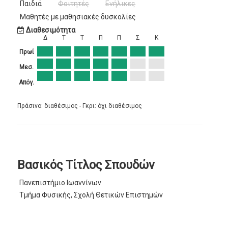
Παιδιά
Φοιτητές
Ενήλικες
Μαθητές με μαθησιακές δυσκολίες
Διαθεσιμότητα
Δ
Τ
Τ
Π
Π
Σ
Κ
Πρωί
Μεσ.
Απόγ.
Πράσινο: διαθέσιμος - Γκρι: όχι διαθέσιμος
Βασικός Τίτλος Σπουδών
Πανεπιστήμιο Ιωαννίνων
Τμήμα Φυσικής, Σχολή Θετικών Επιστημών