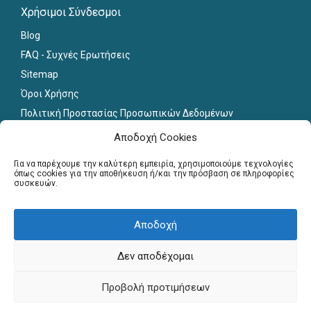
Χρήσιμοι Σύνδεσμοι
Blog
FAQ - Συχνές Ερωτήσεις
Sitemap
Όροι Χρήσης
Πολιτική Προστασίας Προσωπικών Δεδομένων
Εκπαιδευτικό Υλικό
Αποδοχή Cookies
Για εκπαιδευτικούς
Για να παρέχουμε την καλύτερη εμπειρία, χρησιμοποιούμε τεχνολογίες
όπως cookies για την αποθήκευση ή/και την πρόσβαση σε πληροφορίες
συσκευών.
Εγγραφή
Σύνδεση Μελών
Αποδοχή
Σεμινάρια
Γραφείο Διασύνδεσης
Δεν αποδέχομαι
Copyright © Πανελλήνιο Δίκτυο Καθηγητών, 2013-2026. All
Προβολή προτιμήσεων
Rights Reserved. Website by
webnest.gr