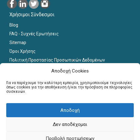
Χρήσιμοι Σύνδεσμοι
Blog
FAQ - Συχνές Ερωτήσεις
Sitemap
Όροι Χρήσης
Πολιτική Προστασίας Προσωπικών Δεδομένων
Εκπαιδευτικό Υλικό
Αποδοχή Cookies
Για εκπαιδευτικούς
Για να παρέχουμε την καλύτερη εμπειρία, χρησιμοποιούμε τεχνολογίες
όπως cookies για την αποθήκευση ή/και την πρόσβαση σε πληροφορίες
συσκευών.
Εγγραφή
Σύνδεση Μελών
Αποδοχή
Σεμινάρια
Γραφείο Διασύνδεσης
Δεν αποδέχομαι
Copyright © Πανελλήνιο Δίκτυο Καθηγητών, 2013-2026. All
Προβολή προτιμήσεων