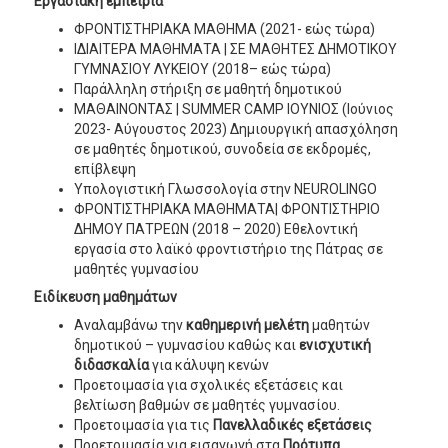
Εργασιακή εμπειρία
ΦΡΟΝΤΙΣΤΗΡΙΑΚΑ ΜΑΘΗΜΑ (2021- εώς τώρα)
ΙΔΙΑΙΤΕΡΑ ΜΑΘΗΜΑΤΑ | ΣΕ ΜΑΘΗΤΕΣ ΔΗΜΟΤΙΚΟΥ
ΓΥΜΝΑΣΙΟΥ ΛΥΚΕΙΟΥ (2018– εώς τώρα)
Παράλληλη στήριξη σε μαθητή δημοτικού
ΜΑΘΑΙΝΟΝΤΑΣ | SUMMER CAMP ΙΟΥΝΙΟΣ (Ιούνιος
2023- Αύγουστος 2023) Δημιουργική απασχόληση
σε μαθητές δημοτικού, συνοδεία σε εκδρομές,
επίβλεψη
Υπολογιστική Γλωσσολογία στην NEUROLINGO
ΦΡΟΝΤΙΣΤΗΡΙΑΚΑ ΜΑΘΗΜΑΤΑ| ΦΡΟΝΤΙΣΤΗΡΙΟ
ΔΗΜΟΥ ΠΑΤΡΕΩΝ (2018 – 2020) Εθελοντική
εργασία στο λαϊκό φροντιστήριο της Πάτρας σε
μαθητές γυμνασίου
Ειδίκευση μαθημάτων
Αναλαμβάνω την
καθημερινή μελέτη
μαθητών
δημοτικού – γυμνασίου καθώς και
ενισχυτική
διδασκαλία
για κάλυψη κενών
Προετοιμασία για σχολικές εξετάσεις και
βελτίωση βαθμών σε μαθητές γυμνασίου.
Προετοιμασία για τις
Πανελλαδικές εξετάσεις
Προετοιμασία για εισαγωγή στα
Πρότυπα