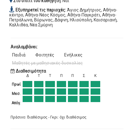
Στο σπίτι του καθηγητή:
Ναι
Εξυπηρετεί τις περιοχές:
Άγιος Δημήτριος, Αθήνα-
κέντρο, Αθήνα-Νέος Κόσμος, Αθήνα-Παγκράτι, Αθήνα-
Πετράλωνα, Βύρωνας, Δάφνη, Ηλιούπολη, Καισαριανή,
Καλλιθέα, Νέα Σμύρνη
Αναλαμβάνει:
Παιδιά
Φοιτητές
Ενήλικες
Μαθητές με μαθησιακές δυσκολίες
Διαθεσιμότητα
Δ
Τ
Τ
Π
Π
Σ
Κ
Πρωί
Μεσ.
Απόγ.
Πράσινο: διαθέσιμος - Γκρι: όχι διαθέσιμος