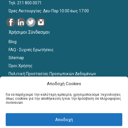
Τηλ: 211 800 0071
Ώρες Λειτουργίας: Δευ-Παρ 10:00 έως 17:00
Χρήσιμοι Σύνδεσμοι
Blog
FAQ - Συχνές Ερωτήσεις
Sitemap
Όροι Χρήσης
Πολιτική Προστασίας Προσωπικών Δεδομένων
Εκπαιδευτικό Υλικό
Αποδοχή Cookies
Για εκπαιδευτικούς
Για να παρέχουμε την καλύτερη εμπειρία, χρησιμοποιούμε τεχνολογίες
όπως cookies για την αποθήκευση ή/και την πρόσβαση σε πληροφορίες
συσκευών.
Εγγραφή
Σύνδεση Μελών
Αποδοχή
Σεμινάρια
Γραφείο Διασύνδεσης