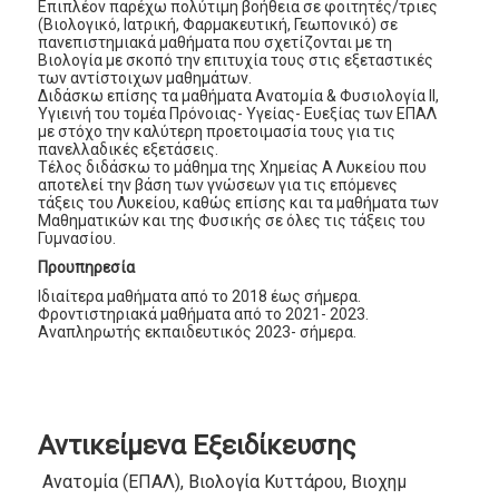
Επιπλέον παρέχω πολύτιμη βοήθεια σε φοιτητές/τριες
(Βιολογικό, Ιατρική, Φαρμακευτική, Γεωπονικό) σε
πανεπιστημιακά μαθήματα που σχετίζονται με τη
Βιολογία με σκοπό την επιτυχία τους στις εξεταστικές
των αντίστοιχων μαθημάτων.
Διδάσκω επίσης τα μαθήματα Ανατομία & Φυσιολογία ΙΙ,
Υγιεινή του τομέα Πρόνοιας- Υγείας- Ευεξίας των ΕΠΑΛ
με στόχο την καλύτερη προετοιμασία τους για τις
πανελλαδικές εξετάσεις.
Τέλος διδάσκω το μάθημα της Χημείας Α Λυκείου που
αποτελεί την βάση των γνώσεων για τις επόμενες
τάξεις του Λυκείου, καθώς επίσης και τα μαθήματα των
Μαθηματικών και της Φυσικής σε όλες τις τάξεις του
Γυμνασίου.
Προυπηρεσία
Ιδιαίτερα μαθήματα από το 2018 έως σήμερα.
Φροντιστηριακά μαθήματα από το 2021- 2023.
Αναπληρωτής εκπαιδευτικός 2023- σήμερα.
Αντικείμενα Εξειδίκευσης
Ανατομία (ΕΠΑΛ), Βιολογία Κυττάρου, Βιοχημεία, Γενετικ