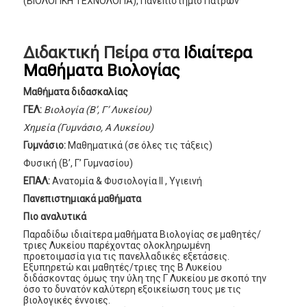
(ΒΙΟΛΟΓΙΚΗ ΤΕΧΝΟΛΟΓΙΑ), Πανεπιστήμιο Πατρών
Διδακτική Πείρα στα
Ιδιαίτερα
Μαθήματα Βιολογίας
Μαθήματα διδασκαλίας
ΓΕΛ:
Βιολογία (Β’, Γ’ Λυκείου)
Χημεία (Γυμνάσιο, Α Λυκείου)
Γυμνάσιο:
Μαθηματικά (σε όλες τις τάξεις)
Φυσική (Β’, Γ’ Γυμνασίου)
ΕΠΑΛ:
Ανατομία & Φυσιολογία ΙΙ , Υγιεινή
Πανεπιστημιακά μαθήματα
Πιο αναλυτικά
Παραδίδω ιδιαίτερα μαθήματα Βιολογίας σε μαθητές/
τριες Λυκείου παρέχοντας ολοκληρωμένη
προετοιμασία για τις πανελλαδικές εξετάσεις.
Εξυπηρετώ και μαθητές/τριες της Β Λυκείου
διδάσκοντας όμως την ύλη της Γ Λυκείου με σκοπό την
όσο το δυνατόν καλύτερη εξοικείωση τους με τις
βιολογικές έννοιες.