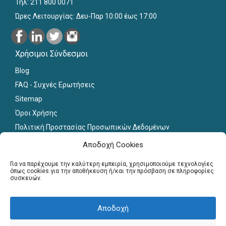
Τηλ: 211 800 0071
Ώρες Λειτουργίας: Δευ-Παρ 10:00 έως 17:00
Χρήσιμοι Σύνδεσμοι
Blog
FAQ - Συχνές Ερωτήσεις
Sitemap
Όροι Χρήσης
Πολιτική Προστασίας Προσωπικών Δεδομένων
Εκπαιδευτικό Υλικό
Αποδοχή Cookies
Για εκπαιδευτικούς
Για να παρέχουμε την καλύτερη εμπειρία, χρησιμοποιούμε τεχνολογίες
όπως cookies για την αποθήκευση ή/και την πρόσβαση σε πληροφορίες
συσκευών.
Εγγραφή
Σύνδεση Μελών
Αποδοχή
Σεμινάρια
Γραφείο Διασύνδεσης