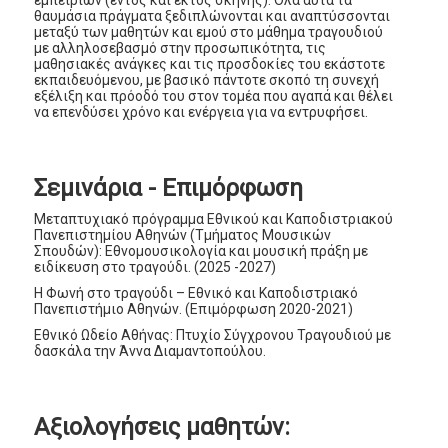
εμπειριών (εντός και εκτός σκηνής). Όλα αυτά τα
θαυμάσια πράγματα ξεδιπλώνονται και αναπτύσσονται
μεταξύ των μαθητών και εμού στο μάθημα τραγουδιού
με αλληλοσεβασμό στην προσωπικότητα, τις
μαθησιακές ανάγκες και τις προσδοκίες του εκάστοτε
εκπαιδευόμενου, με βασικό πάντοτε σκοπό τη συνεχή
εξέλιξη και πρόοδό του στον τομέα που αγαπά και θέλει
να επενδύσει χρόνο και ενέργεια για να εντρυφήσει.
Σεμινάρια - Επιμόρφωση
Μεταπτυχιακό πρόγραμμα Εθνικού και Καποδιστριακού
Πανεπιστημίου Αθηνών (Τμήματος Μουσικών
Σπουδών): Εθνομουσικολογία και μουσική πράξη με
ειδίκευση στο τραγούδι. (2025 -2027)
Η Φωνή στο τραγούδι – Εθνικό και Καποδιστριακό
Πανεπιστήμιο Αθηνών. (Επιμόρφωση 2020-2021)
Εθνικό Ωδείο Αθήνας: Πτυχίο Σύγχρονου Τραγουδιού με
δασκάλα την Άννα Διαμαντοπούλου.
Αξιολογήσεις μαθητών: