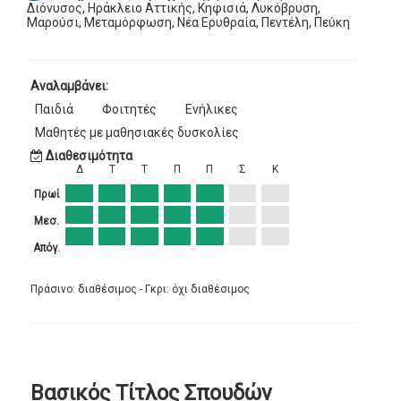
Διόνυσος, Ηράκλειο Αττικής, Κηφισιά, Λυκόβρυση,
Μαρούσι, Μεταμόρφωση, Νέα Ερυθραία, Πεντέλη, Πεύκη
Αναλαμβάνει:
Παιδιά
Φοιτητές
Ενήλικες
Μαθητές με μαθησιακές δυσκολίες
Διαθεσιμότητα
Δ
Τ
Τ
Π
Π
Σ
Κ
Πρωί
Μεσ.
Απόγ.
Πράσινο: διαθέσιμος - Γκρι: όχι διαθέσιμος
Βασικός Τίτλος Σπουδών