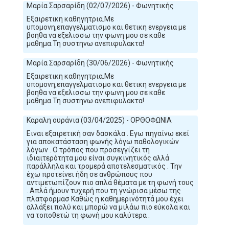
Μαρία Σαρσαρίδη (02/07/2026) - Φωνητικής
Εξαιρετικη καθηγητρια.Με
υπομονη,επαγγελματισμο και θετικη ενεργεια με
βοηθα να εξελισσω την φωνη μου σε καθε
μαθημα.Τη συστηνω ανεπιφυλακτα!
Μαρία Σαρσαρίδη (30/06/2026) - Φωνητικής
Εξαιρετικη καθηγητρια.Με
υπομονη,επαγγελματισμο και θετικη ενεργεια με
βοηθα να εξελισσω την φωνη μου σε καθε
μαθημα.Τη συστηνω ανεπιφυλακτα!
Καραλη ουράνια (03/04/2025) - ΟΡΘΟΦΩΝΙΑ
Ειναι εξαιρετική σαν δασκάλα . Εγω πηγαίνω εκεί
για αποκατάσταση φωνής λόγω παθολογικών
λόγων . Ο τρόπος που προσεγγίζει τη
ιδιαιτερότητα μου είναι συγκινητικός αλλά
παράλληλα και τρομερά αποτελεσματικός . Την
έχω προτείνει ήδη σε ανθρώπους που
αντιμετωπίζουν πιο απλά θέματα με τη φωνή τους
. Απλά ήμουν τυχερή που τη γνώρισα μέσω της
πλατφορμασ Καθώς η καθημερινότητά μου έχει
αλλάξει πολύ και μπορώ να μιλάω πιο εύκολα και
να τοποθετώ τη φωνή μου καλύτερα .