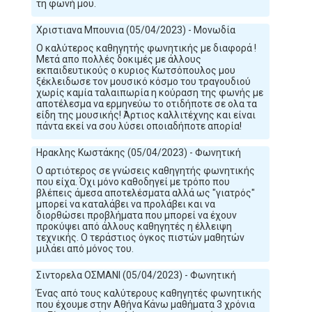
τη φωνή μου.
Χριστιανα Μπουνια (05/04/2023) - Μονωδία
Ο καλύτερος καθηγητής φωνητικής με διαφορά !
Μετά απο πολλές δοκιμές με άλλους
εκπαιδευτικούς ο κυριος Κωτσόπουλος μου
ξέκλειδωσε τον μουσικό κόσμο του τραγουδιού
χωρίς καμία ταλαιπωρία η κούραση της φωνής με
αποτέλεσμα να ερμηνεύω το οτιδήποτε σε ολα τα
είδη της μουσικής! Άρτιος καλλιτέχνης και είναι
πάντα εκεί να σου λύσει οποιαδήποτε απορία!
Ηρακλης Κωστάκης (05/04/2023) - Φωνητική
Ο αρτιότερος σε γνώσεις καθηγητής φωνητικής
που είχα. Όχι μόνο καθοδηγεί με τρόπο που
βλέπεις άμεσα αποτελέσματα αλλά ως "γιατρός"
μπορεί να καταλάβει να προλάβει και να
διορθώσει προβλήματα που μπορεί να έχουν
προκύψει από άλλους καθηγητές η έλλειψη
τεχνικής. Ο τεράστιος όγκος πιστών μαθητών
μιλάει από μόνος του.
Σιντορελα ΟΣΜΑΝΙ (05/04/2023) - Φωνητική
Ένας από τους καλύτερους καθηγητές φωνητικής
που έχουμε στην Αθήνα Κάνω μαθήματα 3 χρόνια