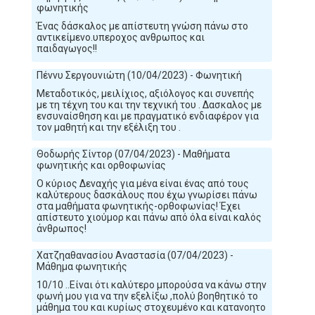
φωνητικής
Ένας δάσκαλος με απίστευτη γνώση πάνω στο
αντικείμενο.υπεροχος ανθρωπος και
παιδαγωγος!!
Πέννυ Σεργουνιώτη (10/04/2023) - Φωνητική
Μεταδοτικός, μειλίχιος, αξιόλογος και συνεπής
με τη τέχνη του και την τεχνική του . Δασκαλος με
ενσυναίσθηση και με πραγματικό ενδιαφέρον για
τον μαθητή και την εξέλιξη του .
Θοδωρής Σίντορ (07/04/2023) - Μαθήματα
φωνητικής και ορθοφωνίας
Ο κύριος Δεναχής για μένα είναι ένας από τους
καλύτερους δασκάλους που έχω γνωρίσει πάνω
στα μαθήματα φωνητικής-ορθοφωνίας! Έχει
απίστευτο χιούμορ και πάνω από όλα είναι καλός
άνθρωπος!
Χατζηαθανασίου Αναστασία (07/04/2023) -
Μάθημα φωνητικής
10/10 ..Είναι ότι καλύτερο μπορούσα να κάνω στην
φωνή μου για να την εξελίξω ,πολύ βοηθητικό το
μάθημα του και κυρίως στοχευμένο και κατανοητο