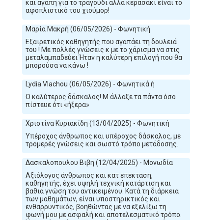
και αγάπη για το τραγούδι αλλά κερασάκι είναι το
αφοπλιστικό του χιούμορ!
Μαρία Μακρή (06/05/2026) - Φωνητική
Εξαιρετικός καθηγητής που αγαπάει τη δουλειά
του ! Με πολλές γνώσεις κ με το χάρισμα να στις
μεταλαμπαδεύει Ήταν η καλύτερη επιλογή που θα
μπορούσα να κάνω !
Lydia Vlachou (06/05/2026) - Φωνητικά ή
Ο καλύτερος δάσκαλος! Μ άλλαξε τα πάντα όσο
πίστευε ότι «ήξερα»
Χριστίνα Κυριακίδη (13/04/2025) - Φωνητική
Υπέροχος άνθρωπος και υπέροχος δάσκαλος, με
τρομερές γνώσεις και σωστό τρόπο μετάδοσης.
Δασκαλοπουλου Βιβη (12/04/2025) - Μονωδία
Αξιόλογος άνθρωπος και κατ επεκταση,
καθηγητής, έχει υψηλή τεχνική κατάρτιση και
βαθιά γνώση του αντικειμένου. Κατά τη διάρκεια
των μαθημάτων, είναι υποστηρικτικός και
ενθαρρυντικός, βοηθώντας με να εξελίξω τη
φωνή μου με ασφαλή και αποτελεσματικό τρόπο.