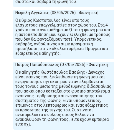
σωστά και σοβαρά τη φωνή του.
Νεφελη Αγγελακη (08/05/2026) - Φωνητική
Ο κύριος Κωστοπουλος είναι από τους
ελάχιστους επαγγελματίες στον χώρο του. Στα 4
χρόνια που κάνω μάθημα μαζί του η φωνή μου και
η αυτοπεποίθηση μου έχουν εξελιχθεί με τρόπους
που δεν θα φανταζόμουν ποτέ. Υπομονετικός,
σοβαρός, ανθρώπινος και με πραγματική
προσήλωση στην κάθε λεπτομέρεια. Πραγματικά
εξαιρετικός καθηγητής.
Πέτρος Παπαδόπουλος (07/05/2026) - Φωνητική
Ο καθηγητής Κωστόπουλος Βασιλης - Δεναχής
είναι εκεινος που ξεκλειδωσε τη φωνη μου και
ενεργοποιησε την ακοη μου να αντιλαμβανεται
τους τονους μεσω της μεθοδευμενης διδασκαλιας
που ασκει οπου εστιαζει στο φυσικο αποτελεσμα
αναπνοης - αρθρωσης και ενεργοποιησης του
συστηματος της φωνης. Ειναι υπομονετικος,
επιμονος στις λεπτομεριες και ενας εξαιρετικος
εκπροσωπος της τεχνης του. Συστινεται
ανεπιφυλακτα σε ολους οσους θελουν να
ανακαλυψουν τη φωνη τους , ειτε εχουν εμπειρια
ειτε οχι.