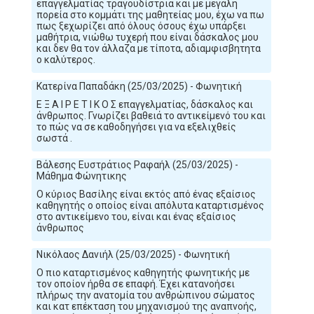
επαγγελματίας τραγουδίστρια και με μεγάλη
πορεία στο κομμάτι της μαθητείας μου, έχω να πω
πως ξεχωρίζει από όλους όσους έχω υπάρξει
μαθήτρια, νιώθω τυχερή που είναι δάσκαλος μου
και δεν θα τον άλλαζα με τίποτα, αδιαμφισβητητα
ο καλύτερος.
Κατερίνα Παπαδάκη (25/03/2025) - Φωνητική
Ε Ξ Α Ι Ρ Ε Τ Ι Κ Ο Σ επαγγελματίας, δάσκαλος και
άνθρωπος. Γνωρίζει βαθειά το αντικείμενό του και
το πώς να σε καθοδηγήσει για να εξελιχθείς
σωστά .
Βάλεσης Ευστράτιος Ραφαήλ (25/03/2025) -
Μάθημα Φώνητικης
Ο κύριος Βασίλης είναι εκτός από ένας εξαίσιος
καθηγητής ο οποίος είναι απόλυτα καταρτισμένος
στο αντικείμενο του, είναι και ένας εξαίσιος
άνθρωπος
Νικόλαος Δανιήλ (25/03/2025) - Φωνητική
Ο πιο καταρτισμένος καθηγητής φωνητικής με
τον οποίον ήρθα σε επαφή. Έχει κατανοήσει
πλήρως την ανατομία του ανθρώπινου σώματος
και κατ επέκταση του μηχανισμού της αναπνοής,