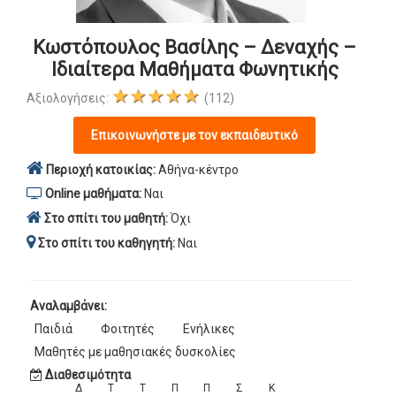
Κωστόπουλος Βασίλης – Δεναχής –
Ιδιαίτερα Μαθήματα Φωνητικής
★★★★★
Αξιολογήσεις:
(112)
Επικοινωνήστε με τον εκπαιδευτικό
Περιοχή κατοικίας:
Αθήνα-κέντρο
Online μαθήματα:
Ναι
Στο σπίτι του μαθητή:
Όχι
Στο σπίτι του καθηγητή:
Ναι
Αναλαμβάνει:
Παιδιά
Φοιτητές
Ενήλικες
Μαθητές με μαθησιακές δυσκολίες
Διαθεσιμότητα
Δ
Τ
Τ
Π
Π
Σ
Κ