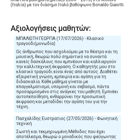
(Ιταλία) με τον διάσημο Ιταλό βαθύφωνο Bonaldo Giaiotti.
Αξιολογήσεις μαθητών:
ΜΠΑΛΙΩΤΗ ΓΕΩΡΓΙΑ (17/07/2026) - Κλασικό
τραγούδι(μονωδία)
Ως άνθρωπος που ασχολούμαι με το θέατρο και τη
μουσική, θεωρώ πολύ σημαντικό να συναντά
κανείς δασκάλους που εμπνέουν και καλλιεργούν
την καλλιτεχνική έκφραση. Ο καθηγητής μου στο
κλασικό τραγούδι είναι ένας από αυτούς. Διαθέτει
εξαιρετική γνώση, εμπειρία και αγάπη για τη
διδασκαλία. Κάθε μάθημα γίνεται με
επαγγελματισμό, υπομονή και σεβασμό, πάντα
προσαρμοσμένο στις ανάγκες του μαθητή. Εμπνέει
αυτοπεποίθηση, ενθαρρύνει την προσωπική
έκφραση και μεταδίδει την αγάπη του για την
τέχνη..
Πασχαλίδης Ευστρατιος (27/05/2026) - Φωνητική
τεχνική
Σωστή και τεκμηριωμένη Μέθοδος που έχει
αποτέλεσμα, θεωρώ ο μοναδικός που φεύγωντας