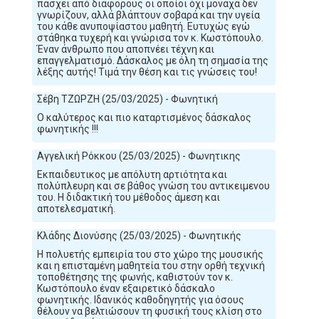
πάσχει από διάφορους οι οποίοι όχι μονάχα δεν
γνωρίζουν, αλλά βλάπτουν σοβαρά και την υγεία
του κάθε ανυποψίαστου μαθητή. Ευτυχώς εγώ
στάθηκα τυχερή και γνώρισα τον κ. Κωστόπουλο.
Έναν άνθρωπο που αποπνέει τέχνη και
επαγγελματισμό. Δάσκαλος με όλη τη σημασία της
λέξης αυτής! Τιμά την θέση και τις γνώσεις του!
Σέβη ΤΖΩΡΖΗ (25/03/2025) - Φωνητική
Ο καλύτερος και πιο καταρτισμένος δάσκαλος
φωνητικής !!!
Αγγελική Ρόκκου (25/03/2025) - Φωνητικης
Εκπαιδευτικος με απόλυτη αρτιότητα και
πολύπλευρη και σε βάθος γνώση του αντικειμενου
του. Η διδακτική του μέθοδος άμεση και
αποτελεσματική.
Κλάδης Διονύσης (25/03/2025) - Φωνητικής
Η πολυετής εμπειρία του στο χώρο της μουσικής
και η επισταμένη μαθητεία του στην ορθή τεχνική
τοποθέτησης της φωνής, καθιστούν τον κ.
Κωστόπουλο έναν εξαιρετικό δάσκαλο
φωνητικής. Ιδανικός καθοδηγητής για όσους
θέλουν να βελτιώσουν τη φυσική τους κλίση στο