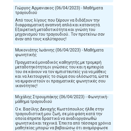
Γιώργος Αρμενιακος (06/04/2023) - Μαθήματα
τραγουδιού
Από τους λίγους που ξέρουν να διδάξουν την
διαφραγματική αναπνοή απλά και κατανοητά.
Εξαιρετική μεταδοτικότητα και γνώση του
μηχανισμού του τραγουδιού.. Τον προτείνω σαν
έναν από τους καλύτερους!
Μυκονιάτης Ιωάννης (06/04/2023) - Μαθήματα
φωνητικής
Πραγματικά μοναδικός καθηγητής,με τρομερή
μεταδοτηκότητα,οι γνώσεις του και η εμπειρία
του σε κάνουν να τον εμπιστευτείς για να μάθεις
και να λειτουργείς το σώμα σου ολόσωστα, ώστε
να εμφανιστούν οι πραγματικές φωνητικές σου
ικανότητες!
Μιχάλης Στρουμπάκης (06/04/2023) - Φωνητική-
μάθημα τραγουδιού
Ο κ. Βασίλης Δεναχής Κωστόπουλος ήλθε στην
τραγουδιστική μου ζωή, σε μία φάση κατά την
οποία έπρεπε δραστικά να αναδιοργανωθώ
φωνητικά και τεχνικά. Έπειτα από τέσσερα χρόνια
μαθητείας μπορώ να βεβαιώσω ότι αναμόρφωσε