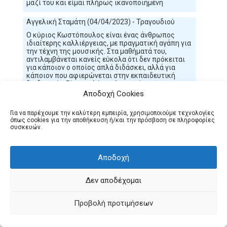
μαζί του και είμαι πλήρως ικανοποιημένη
Αγγελική Σταμάτη (04/04/2023) - Τραγουδιού
Ο κύριος Κωστόπουλος είναι ένας άνθρωπος
ιδιαίτερης καλλιέργειας, με πραγματική αγάπη για
την τέχνη της μουσικής. Στα μαθήματά του,
αντιλαμβάνεται κανείς εύκολα ότι δεν πρόκειται
για κάποιον ο οποίος απλά διδάσκει, αλλά για
κάποιον που αφιερώνεται στην εκπαιδευτική
διαδικασία. Είναι πολύ σχολαστικός στη
μετάδοση της σωστής ερμηνευτικής τεχνικής,
Αποδοχή Cookies
ενώ από τα πρώτα μαθήματα, είναι αξιοπρόσεκτη
η διαφορά στον τρόπο ερμηνείας και στον ήχο που
Για να παρέχουμε την καλύτερη εμπειρία, χρησιμοποιούμε τεχνολογίες
πετυχαίνουμε ως μαθητές. Τον συνιστώ
όπως cookies για την αποθήκευση ή/και την πρόσβαση σε πληροφορίες
ανεπιφύλακτα.
συσκευών.
Κωνστανταράκου Ζωή Μαρία (04/04/2023) -
Τεχνική - Ερμηνεία Τραγουδιού
Αποδοχή
Ο κύριος Κωστόπουλος Βασίλης - Δεναχής, είναι
ένας άριστος εκπαιδευτικός, ο οποίος με απόλυτο
Δεν αποδέχομαι
επαγγελματισμό και συνέπεια, μεταλαμπαδεύει
τις γνώσεις του, όσον αφορά το τραγούδι (τεχνική
αναπνοής, ερμηνεία, ορθό λόγο), άρτια!
Προβολή προτιμήσεων
Προσωπικά, αισθάνομαι ευλογία και
ευγνωμοσύνη, που έχω την τύχη να διδάσκομαι απ
τον εν λόγω κύριο. Διαθέτει, πλην των γνώσεων