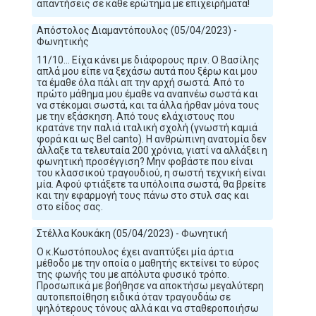
απαντήσεις σε κάθε ερώτημα με επιχειρήματα!
Απόστολος Διαμαντόπουλος (05/04/2023) -
Φωνητικής
11/10... Είχα κάνει με διάφορους πριν. Ο Βασίλης
απλά μου είπε να ξεχάσω αυτά που ξέρω και μου
τα έμαθε όλα πάλι απ την αρχή σωστά. Από το
πρώτο μάθημα μου έμαθε να αναπνέω σωστά και
να στέκομαι σωστά, και τα άλλα ήρθαν μόνα τους
με την εξάσκηση. Από τους ελάχιστους που
κρατάνε την παλιά ιταλική σχολή (γνωστή καμιά
φορά και ως Bel canto). Η ανθρώπινη ανατομία δεν
άλλαξε τα τελευταία 200 χρόνια, γιατί να αλλάξει η
φωνητική προσέγγιση? Μην φοβάστε που είναι
του κλασσικού τραγουδιού, η σωστή τεχνική είναι
μία. Αφού φτιάξετε τα υπόλοιπα σωστά, θα βρείτε
και την εφαρμογή τους πάνω στο στυλ σας και
στο είδος σας.
Στέλλα Κουκάκη (05/04/2023) - Φωνητική
Ο κ.Κωστόπουλος έχει αναπτύξει μία άρτια
μέθοδο με την οποία ο μαθητής εκτείνει το εύρος
της φωνής του με απόλυτα φυσικό τρόπο.
Προσωπικά με βοήθησε να αποκτήσω μεγαλύτερη
αυτοπεποίθηση ειδικά όταν τραγουδάω σε
ψηλότερους τόνους αλλά και να σταθεροποιήσω