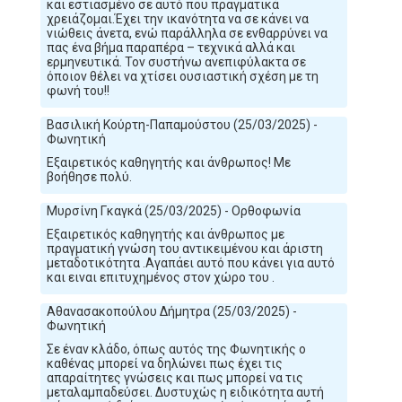
και εστιασμένο σε αυτό που πραγματικά
χρειάζομαι.Έχει την ικανότητα να σε κάνει να
νιώθεις άνετα, ενώ παράλληλα σε ενθαρρύνει να
πας ένα βήμα παραπέρα – τεχνικά αλλά και
ερμηνευτικά. Τον συστήνω ανεπιφύλακτα σε
όποιον θέλει να χτίσει ουσιαστική σχέση με τη
φωνή του!!
Βασιλική Κούρτη-Παπαμούστου (25/03/2025) -
Φωνητική
Εξαιρετικός καθηγητής και άνθρωπος! Με
βοήθησε πολύ.
Μυρσίνη Γκαγκά (25/03/2025) - Ορθοφωνία
Εξαιρετικός καθηγητής και άνθρωπος με
πραγματική γνώση του αντικειμένου και άριστη
μεταδοτικότητα .Αγαπάει αυτό που κάνει για αυτό
και ειναι επιτυχημένος στον χώρο του .
Αθανασακοπούλου Δήμητρα (25/03/2025) -
Φωνητική
Σε έναν κλάδο, όπως αυτός της Φωνητικής ο
καθένας μπορεί να δηλώνει πως έχει τις
απαραίτητες γνώσεις και πως μπορεί να τις
μεταλαμπαδεύσει. Δυστυχώς η ειδικότητα αυτή