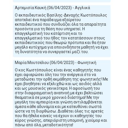
Αρτεμισία Καυκή (06/04/2023) - Αγγλικά
Ο εκπαιδευτικός Βασίλης-Δεναχής Κωστόπουλος
αποτελεί ένα παράδειγμα εξαίρετου
εκπαιδευτικού που συνδυάζει όλα τα απαραίτητα
προσόντα για τη θέση που υπηρετεί. Η
επαγγελματική του κατάρτιση και το
επαγγελματικό του ήθος τον κατατάσσουν στους
εκπαιδευτικούς που θεωρώ πρότυπα και θα ήταν
μεγάλο ευτύχημα για οποιονδήποτε μαθητή να έχει
τη δυνατότητα να συνεργαστεί μαζί του.
Μαρία Μουτσέλου (06/04/2023) - Φωνητική
Ο κος Κωστόπουλος είναι ένας καθηγητής που
έχει αφιερώσει όλη του την ενέργεια στο να
μεταδώσει την ορθή εκμάθηση της φωνητικής! Με
έχει βοηθήσει να εξελιχθώ και ως αοιδός αλλά
και ως μουσικός γενικότερα. Η αφοσίωσή του
στην διαφραγματική αναπνοή με έχει βελτιώσει
θεαματικά σε μικρό χρονικό διάστημα! Με την
μεγάλη του εμπειρία και γνώση αντιλαμβάνεται
άμεσα κάθε αδυναμία και με κατευθύνει σωστά
ώστε να τη διορθώσω. Διαθέτει όλες τις αρετές
που θα ήθελε κανείς να έχουν οι καθηγητές του
εύρος γνώσης, απεριόριστη υπομονή, χιούμορ και
πάνω από όλα, μεταδοτικότητα!