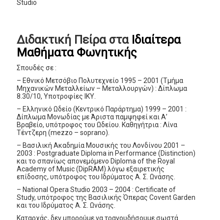
Studio
Διδακτική Πείρα στα
Ιδιαίτερα
Μαθήματα Φωνητικής
Σπουδές σε :
– Εθνικό Μετσόβιο Πολυτεχνείο 1995 – 2001 (Τμήμα
Μηχανικών Μεταλλείων – Μεταλλουργών) : Δίπλωμα
8.30/10, Υποτροφίες ΙΚΥ.
– Ελληνικό Ωδείο (Κεντρικό Παράρτημα) 1999 – 2001 :
Δίπλωμα Μονωδίας με Άριστα παμψηφεί και Α’
Βραβείο, υπότροφος του Ωδείου. Καθηγήτρια : Λίνα
Τέντζερη (mezzo – soprano).
– Βασιλική Ακαδημία Μουσικής του Λονδίνου 2001 –
2003 : Postgraduate Diploma in Performance (Distinction)
και το σπανίως απονεμόμενο Diploma of the Royal
Academy of Music (DipRAM) λόγω εξαιρετικής
επίδοσης, υπότροφος του Ιδρύματος Α. Σ. Ωνάσης.
– National Opera Studio 2003 – 2004 : Certificate of
Study, υπότροφος της Βασιλικής Όπερας Covent Garden
και του Ιδρύματος Α. Σ. Ωνάσης.
Καταρχάς, δεν μπορούμε να τραγουδήσουμε σωστά