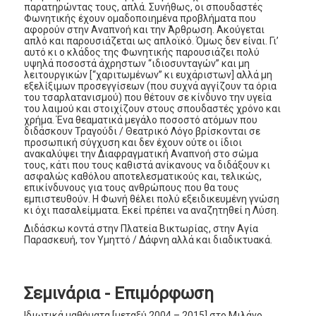
παρατηρώντας τους, απλά. Συνήθως, οι σπουδαστές
Φωνητικής έχουν ομαδοποιημένα προβλήματα που
αφορούν στην Αναπνοή και την Άρθρωση. Ακούγεται
απλό και παρουσιάζεται ως απλοϊκό. Όμως δεν είναι. Γι’
αυτό κι ο κλάδος της Φωνητικής παρουσιάζει πολύ
υψηλά ποσοστά άχρηστων “ιδιοσυνταγών” και μη
λειτουργικών [“χαριτωμένων” κι ευχάριστων] αλλά μη
εξελίξιμων προσεγγίσεων (που συχνά αγγίζουν τα όρια
του τσαρλατανισμού) που θέτουν σε κίνδυνο την υγεία
του λαιμού και στοιχίζουν στους σπουδαστές χρόνο και
χρήμα. Ένα θεαματικά μεγάλο ποσοστό ατόμων που
διδάσκουν Τραγούδι / Θεατρικό Λόγο βρίσκονται σε
προσωπική σύγχυση και δεν έχουν ούτε οι ίδιοι
ανακαλύψει την Διαφραγματική Αναπνοή στο σώμα
τους, κάτι που τους καθιστά ανίκανους να διδάξουν κι
ασφαλώς καθόλου αποτελεσματικούς και, τελικώς,
επικίνδυνους για τους ανθρώπους που θα τους
εμπιστευθούν. Η Φωνή θέλει πολύ εξειδικευμένη γνώση
κι όχι πασαλείμματα. Εκεί πρέπει να αναζητηθεί η Λύση.
Διδάσκω κοντά στην Πλατεία Βικτωρίας, στην Αγία
Παρασκευή, τον Υμηττό / Δάφνη αλλά και διαδικτυακά.
Σεμινάρια - Επιμόρφωση
Ιδιωτικά μαθήματα [μεταξύ 2004 – 2015] στο Μιλάνο