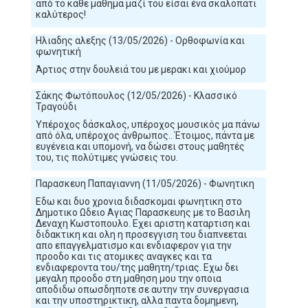
από το κάθε μάθημα μαζί του είσαι ένα σκαλοπάτι
καλύτερος!
Ηλιαδης αλεξης (13/05/2026) - Ορθοφωνία και
φωνητική
Άρτιος στην δουλειά του με μερακι και χιούμορ
Σάκης Φωτόπουλος (12/05/2026) - Κλασσικό
Τραγούδι
Υπέροχος δάσκαλος, υπέροχος μουσικός μα πάνω
από όλα, υπέροχος άνθρωπος.. Έτοιμος, πάντα με
ευγένεια και υπομονή, να δώσει στους μαθητές
του, τις πολύτιμες γνώσεις του.
Παρασκευη Παπαγιαννη (11/05/2026) - Φωνητικη
Εδω και δυο χρονια διδασκομαι φωνητικη στο
Δημοτικο Ωδειο Αγιας Παρασκευης με το Βασιλη
Δεναχη Κωστοπουλο. Εχει αριστη καταρτιση και
διδακτικη και ολη η προσεγγιση του διαπνεεται
απο επαγγελματισμο και ενδιαφερον για την
προοδο και τις ατομικες αναγκες και τα
ενδιαφεροντα του/της μαθητη/τριας. Εχω δει
μεγαλη προοδο στη μαθηση μου την οποια
αποδιδω οπωσδηποτε σε αυτην την συνεργασια
και την υποστηρικτικη, αλλα παντα δομημενη,