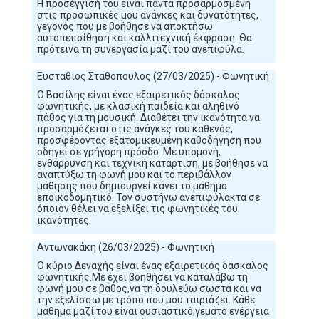
Η προσέγγισή του ειναι πάντα προσαρμοσμένη
στις προσωπικές μου ανάγκες και δυνατότητες,
γεγονός που με βοήθησε να αποκτήσω
αυτοπεποίθηση και καλλιτεχνική έκφραση. Θα
πρότεινα τη συνεργασία μαζί του ανεπιφύλα.
Ευσταθιος Σταθοπουλος (27/03/2025) - Φωνητική
Ο Βασίλης είναι ένας εξαιρετικός δάσκαλος
φωνητικής, με κλασική παιδεία και αληθινό
πάθος για τη μουσική. Διαθέτει την ικανότητα να
προσαρμόζεται στις ανάγκες του καθενός,
προσφέροντας εξατομικευμένη καθοδήγηση που
οδηγεί σε γρήγορη πρόοδο. Με υπομονή,
ενθάρρυνση και τεχνική κατάρτιση, με βοήθησε να
αναπτύξω τη φωνή μου και το περιβάλλον
μάθησης που δημιουργεί κάνει το μάθημα
εποικοδομητικό. Τον συστήνω ανεπιφύλακτα σε
όποιον θέλει να εξελίξει τις φωνητικές του
ικανότητες.
Αντωνακάκη (26/03/2025) - Φωνητική
Ο κύριο Δεναχής είναι ένας εξαιρετικός δάσκαλος
φωνητικής.Με έχει βοηθήσει να καταλάβω τη
φωνή μου σε βάθος,να τη δουλεύω σωστά και να
την εξελίσσω με τρόπο που μου ταιριάζει. Κάθε
μάθημα μαζί του είναι ουσιαστικό,γεμάτο ενέργεια