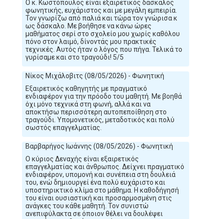
Ο κ. Κωστόπουλος είναι εξαιρετικός δάσκαλος
φωνητικής, ευχάριστος και με μεγάλη εμπειρία.
Τον γνωρίζω από παλιά και τώρα τον γνώρισα κ
ως δάσκαλο. Με βοήθησε να κάνω ώρες
μαθήματος σερί στο σχολείο μου χωρίς καθόλου
πόνο στον λαιμό, δίνοντάς μου πρακτικές
τεχνικές. Αυτός ήταν ο λόγος που πήγα. Τελικά το
γυρίσαμε και στο τραγούδι! 5/5
Νίκος Μιχάλοβιτς (08/05/2026) - Φωνητική
Εξαιρετικός καθηγητής με πραγματικό
ενδιαφέρον για την πρόοδο του μαθητή. Με βοηθά
όχι μόνο τεχνικά στη φωνή, αλλά και να
αποκτήσω περισσότερη αυτοπεποίθηση στο
τραγούδι. Υπομονετικός, μεταδοτικός και πολύ
σωστός επαγγελματίας.
Βαρβαρήγος Ιωάννης (08/05/2026) - Φωνητική
Ο κύριος Δεναχής είναι εξαιρετικός
επαγγελματίας και άνθρωπος. Δείχνει πραγματικό
ενδιαφέρον, υπομονή και συνέπεια στη δουλειά
του, ενώ δημιουργεί ένα πολύ ευχάριστο και
υποστηρικτικό κλίμα στο μάθημα. Η καθοδήγησή
του είναι ουσιαστική και προσαρμοσμένη στις
ανάγκες του κάθε μαθητή. Τον συνιστώ
ανεπιφύλακτα σε όποιον θέλει να δουλέψει