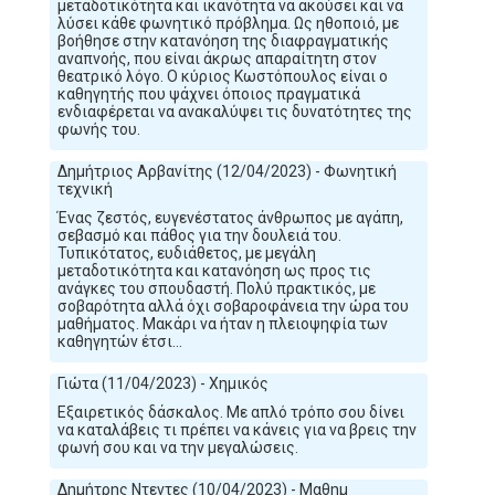
μεταδοτικότητα και ικανότητα να ακούσει και να
λύσει κάθε φωνητικό πρόβλημα. Ως ηθοποιό, με
βοήθησε στην κατανόηση της διαφραγματικής
αναπνοής, που είναι άκρως απαραίτητη στον
θεατρικό λόγο. Ο κύριος Κωστόπουλος είναι ο
καθηγητής που ψάχνει όποιος πραγματικά
ενδιαφέρεται να ανακαλύψει τις δυνατότητες της
φωνής του.
Δημήτριος Αρβανίτης (12/04/2023) - Φωνητική
τεχνική
Ένας ζεστός, ευγενέστατος άνθρωπος με αγάπη,
σεβασμό και πάθος για την δουλειά του.
Τυπικότατος, ευδιάθετος, με μεγάλη
μεταδοτικότητα και κατανόηση ως προς τις
ανάγκες του σπουδαστή. Πολύ πρακτικός, με
σοβαρότητα αλλά όχι σοβαροφάνεια την ώρα του
μαθήματος. Μακάρι να ήταν η πλειοψηφία των
καθηγητών έτσι...
Γιώτα (11/04/2023) - Χημικός
Εξαιρετικός δάσκαλος. Με απλό τρόπο σου δίνει
να καταλάβεις τι πρέπει να κάνεις για να βρεις την
φωνή σου και να την μεγαλώσεις.
Δημήτρης Ντεντες (10/04/2023) - Μαθημ