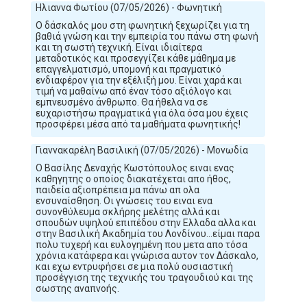
Ηλιαννα Φωτίου (07/05/2026) - Φωνητική
Ο δάσκαλός μου στη φωνητική ξεχωρίζει για τη
βαθιά γνώση και την εμπειρία του πάνω στη φωνή
και τη σωστή τεχνική. Είναι ιδιαίτερα
μεταδοτικός και προσεγγίζει κάθε μάθημα με
επαγγελματισμό, υπομονή και πραγματικό
ενδιαφέρον για την εξέλιξή μου. Είναι χαρά και
τιμή να μαθαίνω από έναν τόσο αξιόλογο και
εμπνευσμένο άνθρωπο. Θα ήθελα να σε
ευχαριστήσω πραγματικά για όλα όσα μου έχεις
προσφέρει μέσα από τα μαθήματα φωνητικής!
Γιαννακαρέλη Βασιλική (07/05/2026) - Μονωδία
Ο Βασίλης Δεναχής Κωστόπουλος ειναι ενας
καθηγητης ο οποίος διακατέχεται απο ήθος,
παιδεία αξιοπρέπεια μα πάνω απ ολα
ενσυναίσθηση. Οι γνώσεις του ειναι ενα
συνονθύλευμα σκλήρης μελέτης αλλά και
σπουδών υψηλού επιπέδου στην Ελλαδα αλλα και
στην Βασιλική Ακαδημία του Λονδίνου...είμαι παρα
πολυ τυχερή και ευλογημένη που μετα απο τόσα
χρόνια κατάφερα και γνώρισα αυτον τον Δάσκαλο,
και εχω εντρυφήσει σε μια πολύ ουσιαστική
προσέγγιση της τεχνικής του τραγουδιού και της
σωστης αναπνοής.