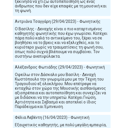
ξεκινησα να χτιζω αυτοπεποίθηση ως ένας
άνθρωπος που δεν είχε επαφές με τη μουσική και
τη φωνή.
Αντριάνα Τσαγγάρη (29/04/2023) - Φωνητικής
Ο Βασίλης - Δεναχής είναι ο πιο καταρτισμένος
καθηγητής φωνητικής που έχω γνωρίσει. Κατέχει
πάρα πολύ καλά το αντικείμενο του, ξέρει να σε
βοηθήσει να το βρεις και να εξελιχθείς, και το
κυριότερο χωρίς να τραυματίσεις τη φωνή σου,
όπως πολύ συχνά βλέπουμε να συμβαίνει. Τον
συστήνω ανεπιφύλακτα.
Αλέξανδρος Φωτιάδης (29/04/2023) - Φωνητική
Οφείλω στον Δάσκαλο μου Βασίλη - Δεναχή
Κωστόπουλο την γνωριμία μου με την Τέχνη του
Τραγουδιού εξ ολοκλήρου. Μου επέτρεψε να
ενταχθώ στον χώρο της Μουσικής αισθανόμενος
αξιοπρέπεια και αυτοπεποίθηση και συνεχίζει να
με διδάσκει να την υπηρετώ. Κατέχει Γνώση,
Αρτιότητα και Σεβασμό και αποτελεί ο ίδιος
Παράδειγμα και Έμπνευση.
Φέλια Λεβέντη (16/04/2023) - Φωνητική
Εξαιρετικός καθηγητής, με πολύ μεγάλη εμπειρία,