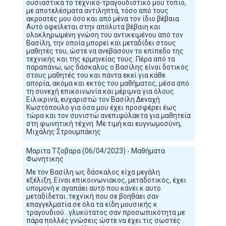
ουσιαστικά το τεχνικό-τραγουδιστικό μου τοπίο,
με αποτελέσματα αντιληπτά, τόσο από τους
ακροατές μου όσο και από μένα τον ίδιο βέβαια.
Αυτό οφείλεται στην απόλυτα βέβαιη και
ολοκληρωμένη γνώση του αντικειμένου από τον
Βασίλη, την οποία μπορεί και μεταδίδει στους
μαθητές του, ώστε να ανεβάσουν το επίπεδο της
τεχνικής και της ερμηνείας τους. Πέρα από τα
παραπάνω, ως δάσκαλος ο Βασίλης είναι δοτικός
στους μαθητές του και πάντα εκεί για κάθε
απορία, ακόμα και εκτός του μαθήματος, μέσα από
τη συνεχή επικοινωνία και μέριμνα για όλους.
Ειλικρινά, ευχαριστώ τον Βασίλη Δεναχή
Κωστόπουλο για όσα μου έχει προσφέρει έως
τώρα και τον συνιστώ ανεπιφύλακτα για μαθητεία
στη φωνητική τέχνη. Με τιμή και ευγνωμοσύνη,
Μιχάλης Στρουμπάκης
Μαριτα Τζοβαρα (06/04/2023) - Μαθήματα
Φωνητικης
Με τον Βασίλη ως δάσκαλος είχα μεγάλη
εξέλιξη..Είναι επικοινωνιακος, μεταδοτικός, έχει
υπομονή κ αγαπάει αυτό που κάνει κ αυτο
μεταδίδεται..τεχνική που σε βοηθάει σαν
επαγγελματία σε όλα τα είδη μουσικής κ
τραγουδιού...γλυκύτατος σαν προσωπικότητα με
πάρα πολλές γνώσεις ώστε να έχει τις σωστές