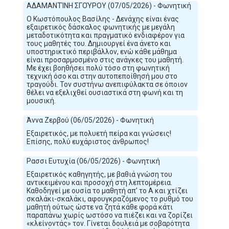
ΑΔΑΜΑΝΤΊΝΗ ΣΓΟΎΡΟΥ (07/05/2026) - Φωνητική
Ο Κωστόπουλος Βασίλης - Δενάχης είναι ένας
εξαιρετικός δάσκαλος φωνητικής με μεγάλη
μεταδοτικότητα και πραγματικό ενδιαφέρον για
τους μαθητές του. Δημιουργεί ένα άνετο και
υποστηρικτικό περιβάλλον, ενώ κάθε μάθημα
είναι προσαρμοσμένο στις ανάγκες του μαθητή.
Με έχει βοηθήσει πολύ τόσο στη φωνητική
τεχνική όσο και στην αυτοπεποίθησή μου στο
τραγούδι. Τον συστήνω ανεπιφύλακτα σε όποιον
θέλει να εξελιχθεί ουσιαστικά στη φωνή και τη
μουσική.
Άννα Ζερβού (06/05/2026) - Φωνητική
Εξαιρετικός, με πολυετή πείρα και γνώσεις!
Επίσης, πολύ ευχάριστος άνθρωπος!
Ρασσι Ευτυχία (06/05/2026) - Φωνητική
Εξαιρετικός καθηγητής, με βαθιά γνώση του
αντικειμένου και προσοχή στη λεπτομέρεια.
Καθοδηγεί με ουσία το μαθητή απ’ το Α και χτίζει
σκαλάκι-σκαλάκι, αφουγκραζόμενος το ρυθμό του
μαθητή ούτως ώστε να ζητά κάθε φορά κάτι
παραπάνω χωρίς ωστόσο να πιέζει και να ζορίζει
«κλείνοντάς» τον. Γίνεται δουλειά με σοβαρότητα