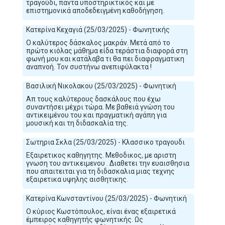
τραγούδι, πάντα υποστηρικτικός και με
επιστημονικά αποδεδειγμένη καθοδήγηση.
Κατερίνα Κεχαγιά (25/03/2025) - Φωνητικής
Ο καλύτερος δάσκαλος μακράν. Μετά από το
πρώτο κιόλας μάθημα είδα τεράστια διαφορά στη
φωνή μου και κατάλαβα τι θα πει διαφραγματικη
αναπνοή. Τον συστήνω ανεπιφύλακτα !
Βασιλική Νικολακου (25/03/2025) - Φωνητική
Απ τους καλύτερους δασκάλους που έχω
συναντήσει μέχρι τώρα. Με βαθειά γνώση του
αντικειμένου του και πραγματική αγάπη για
μουσική και τη διδασκαλία της.
Σωτηρια Σκλα (25/03/2025) - Κλασσικο τραγουδι
Εξαιρετικος καθηγητης. Μεθοδικος, με αριστη
γνωση του αντικειμενου . Διαθετει την ευαισθησια
που απαιτειται για τη διδασκαλια μιας τεχνης
εξαιρετικα υψηλης αισθητικης.
Κατερίνα Κωνσταντίνου (25/03/2025) - Φωνητική
Ο κύριος Κωστόπουλος, είναι ένας εξαιρετικά
έμπειρος καθηγητής φωνητικής. Ως