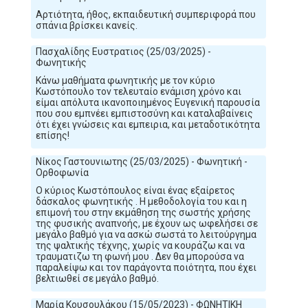
Αρτιότητα, ήθος, εκπαιδευτική συμπεριφορά που
σπάνια βρίσκει κανείς.
Πασχαλίδης Ευστρατιος (25/03/2025) -
Φωνητικής
Κάνω μαθήματα φωνητικής με τον κύριο
Κωστόπουλο τον τελευταίο ενάμιση χρόνο και
είμαι απόλυτα ικανοποιημένος Ευγενική παρουσία
που σου εμπνέει εμπιστοσύνη και καταλαβαίνεις
ότι έχει γνώσεις και εμπειρια, και μεταδοτικότητα
επίσης!
Νίκος Γαστουνιωτης (25/03/2025) - Φωνητική -
Ορθοφωνία
Ο κύριος Κωστόπουλος είναι ένας εξαίρετος
δάσκαλος φωνητικής . Η μεθοδολογία του και η
επιμονή του στην εκμάθηση της σωστής χρήσης
της φυσικής αναπνοής, με έχουν ως ωφελήσει σε
μεγάλο βαθμό για να ασκώ σωστά το λειτούργημα
της ψαλτικής τέχνης, χωρίς να κουράζω και να
τραυματιζω τη φωνή μου . Δεν θα μπορούσα να
παραλείψω και τον παράγοντα ποιότητα, που έχει
βελτιωθεί σε μεγάλο βαθμό.
Μαρία Κουσουλάκου (15/05/2023) - ΦΩΝΗΤΙΚΗ