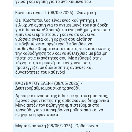
γνώση και αγάπη για το αντικείμενό του.
Κωνσταντίνος Π. (08/05/2026) - Φωνητική
Ο κ. Κωστόπουλος είναι ένας καθηγητής με
ειλικρινή αγάπη για το αντικείμενό του και όρεξη
για διδασκαλία! Χρειάζεται ένα μάθημα για να σου
εμπνεύσει εμπιστοσύνη και να σε κάνει να
νιώσεις άνετα και η αρχική σου αίσθηση
επιβεβαιώνεται αργότερα! Σε βοηθάει να
αισθανθείς βιωματικά το σωστό, να εμπιστευτείς
την καθοδήγησή του και να εξελιχθείς με βάσιμη
πίστη στις ικανότητές σου! Με σεβασμό στην
τέχνη του, στη φωνή και τον χρόνο σου,
προσεγγίζει με διάκριση τις ανάγκες και
δυνατότητες του καθενός!
ΚΛΟΥΒΑΤΟΥ ΕΛΕΝΗ (08/05/2026) -
Δευτεροβάθμια μουσική τραγούδι
Άμεση κατανόηση της διδακτικής του εμπειρίας,
άψογος φροντιστής της ορθοφωνίας διαχρονικά.
Μόνο αυτόν τον καθηγητή εμπιστεύομαι στο
τραγούδι για να παρεμβαίνει μαθησιακά και να
εξηγήσει εμφανισιακά.
Μαρια Φασούλη (08/05/2026) - Ορθοφωνια