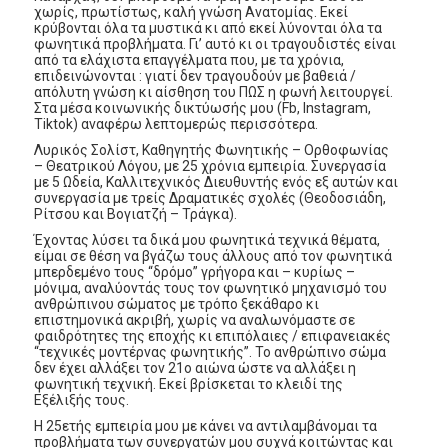
χωρίς, πρωτίστως, καλή γνώση Ανατομίας. Εκεί
κρύβονται όλα τα μυστικά κι από εκεί λύνονται όλα τα
φωνητικά προβλήματα. Γι’ αυτό κι οι τραγουδιστές είναι
από τα ελάχιστα επαγγέλματα που, με τα χρόνια,
επιδεινώνονται : γιατί δεν τραγουδούν με βαθειά /
απόλυτη γνώση κι αίσθηση του ΠΩΣ η φωνή λειτουργεί.
Στα μέσα κοινωνικής δικτύωσής μου (Fb, Instagram,
Tiktok) αναφέρω λεπτομερώς περισσότερα.
Λυρικός Σολίστ, Καθηγητής Φωνητικής – Ορθοφωνίας
– Θεατρικού Λόγου, με 25 χρόνια εμπειρία. Συνεργασία
με 5 Ωδεία, Καλλιτεχνικός Διευθυντής ενός εξ αυτών και
συνεργασία με τρείς Δραματικές σχολές (Θεοδοσιάδη,
Ρίτσου και Βογιατζή – Τράγκα).
Έχοντας λύσει τα δικά μου φωνητικά τεχνικά θέματα,
είμαι σε θέση να βγάζω τους άλλους από τον φωνητικά
μπερδεμένο τους “δρόμο” γρήγορα και – κυρίως –
μόνιμα, αναλύοντάς τους τον φωνητικό μηχανισμό του
ανθρώπινου σώματος με τρόπο ξεκάθαρο κι
επιστημονικά ακριβή, χωρίς να αναλωνόμαστε σε
φαιδρότητες της εποχής κι επιπόλαιες / επιφανειακές
“τεχνικές μοντέρνας φωνητικής”. Το ανθρώπινο σώμα
δεν έχει αλλάξει τον 21ο αιώνα ώστε να αλλάξει η
φωνητική τεχνική. Εκεί βρίσκεται το κλειδί της
Εξέλιξής τους.
Η 25ετής εμπειρία μου με κάνει να αντιλαμβάνομαι τα
προβλήματα των συνεργατών μου συχνά κοιτώντας και