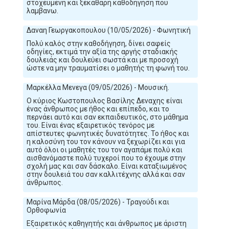
στοχευμενη και ξεκαθαρη καθοδηγηση που
λαμβανω.
Δαναη Γεωργακοπουλου (10/05/2026) - Φωνητική
Πολύ καλός στην καθοδήγηση, δίνει σαφείς
οδηγίες, εκτιμά την αξία της αργής σταδιακής
δουλειάς και δουλεύει σωστά και με προσοχή
ώστε να μην τραυματίσει ο μαθητής τη φωνή του.
Μαρκέλλα Μενεγα (09/05/2026) - Μουσική.
Ο κύριος Κωστοπουλος Βασίλης Δεναχης είναι
ένας άνθρωπος με ήθος και επίπεδο, και το
περνάει αυτό και σαν εκπαιδευτικός, στο μάθημα
του. Είναι ένας εξαιρετικός τενόρος με
απίστευτες φωνητικές δυνατότητες. Το ήθος και
η καλοσύνη του τον κάνουν να ξεχωρίζει και για
αυτό όλοι οι μαθητές του τον αγαπάμε πολύ και
αισθανόμαστε πολύ τυχεροί που το έχουμε στην
σχολή μας και σαν δάσκαλο. Είναι καταξιωμένος
στην δουλειά του σαν καλλιτέχνης αλλά και σαν
άνθρωπος.
Μαρίνα Μάρδα (08/05/2026) - Τραγούδι και
Ορθοφωνία
Εξαιρετικός καθηγητής και άνθρωπος με άριστη