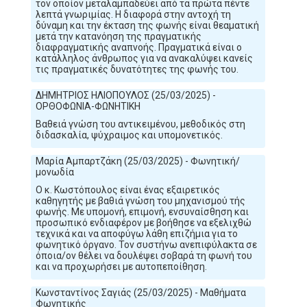
τον οποίον μεταλαμπαδεύει από τα πρώτα πέντε
λεπτά γνωριμίας. Η διαφορά στην αντοχή τη
δύναμη και την έκταση της φωνής είναι θεαματική
μετά την κατανόηση της πραγματικής
διαφραγματικής αναπνοής. Πραγματικά είναι ο
κατάλληλος άνθρωπος για να ανακαλύψει κανείς
τις πραγματικές δυνατότητες της φωνής του.
ΔΗΜΗΤΡΙΟΣ ΗΛΙΟΠΟΥΛΟΣ (25/03/2025) -
ΟΡΘΟΦΩΝΙΑ-ΦΩΝΗΤΙΚΗ
Βαθειά γνώση του αντικειμένου, μεθοδικός στη
διδασκαλία, ψύχραιμος και υπομονετικός.
Μαρία Αμπαρτζάκη (25/03/2025) - Φωνητική/
μονωδία
Ο κ. Κωστόπουλος είναι ένας εξαιρετικός
καθηγητής με βαθιά γνώση του μηχανισμού τής
φωνής. Με υπομονή, επιμονή, ενσυναίσθηση και
προσωπικό ενδιαφέρον με βοήθησε να εξελιχθώ
τεχνικά και να αποφύγω λάθη επιζήμια για το
φωνητικό όργανο. Τον συστήνω ανεπιφύλακτα σε
όποια/ον θέλει να δουλέψει σοβαρά τη φωνή του
και να προχωρήσει με αυτοπεποίθηση.
Κωνσταντίνος Σαγιάς (25/03/2025) - Μαθήματα
Φωνητικής