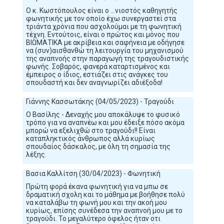
Ο κ. Κωστόπουλος είναι ο ...νιοστός καθηγητής
φωνητικής με τον οποίο έχω συνεργαστεί στα
τριάντα χρόνια που ασχολούμαι με τη φωνητική
τέχνη. Εντούτοις, είναι ο πρώτος και μόνος που
ΒΙΩΜΑΤΙΚΑ με ακρίβεια και σαφήνεια με οδήγησε
να (συν)αισθανθώ τη λειτουργία του μηχανισμού
της αναπνοής στην παραγωγή της τραγουδιστικής
φωνής. Σοβαρός, φανερά καταρτισμένος και
έμπειρος ο ίδιος, εστιάζει στις ανάγκες του
σπουδαστή και δεν αναγνωρίζει αδιέξοδα!
Γιάννης Κασσωτάκης (04/05/2023) - Τραγούδι
Ο Βασίλης - Δεναχής μου αποκάλυψε το φυσικό
τρόπο για να αναπνέω και μου έδειξε πόσο ακόμα
μπορώ να εξελιχθώ στο τραγούδι!! Είναι
καταπληκτικός άνθρωπος αλλά κυρίως
σπουδαίος δάσκαλος, με όλη τη σημασία της
λέξης.
Βασια Καλλίτση (30/04/2023) - Φωνητική
Πρώτη φορά έκανα φωνητική για να μπω σε
δραματική σχολη και το μάθημα με βοήθησε πολύ
να καταλάβω τη φωνή μου και την ακοή μου
κυρίως, επίσης συνέδεσα την αναπνοή μου με το
τραγούδι. Το μεγαλύτερο όφελος ήταν οτι