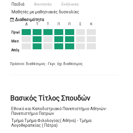
Παιδιά
Φοιτητές
Ενήλικες
Μαθητές με μαθησιακές δυσκολίες
Διαθεσιμότητα
Δ
Τ
Τ
Π
Π
Σ
Κ
Πρωί
Μεσ.
Απόγ.
Πράσινο: διαθέσιμος - Γκρι: όχι διαθέσιμος
Βασικός Τίτλος Σπουδών
Εθνικό και Καποδιστριακό Πανεπιστήμιο Αθηνών-
Πανεπιστήμιο Πατρών
Τμήμα Τμήμα Φιλολογίας( Αθήνα) - Τμήμα
Λογοθεραπείας ( Πάτρα)