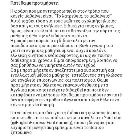
Γιατί θα με προτιμήσετε:
Η φράση που με αντιπροσωπεύει στον τρόπο που
κανείς μαθαίνει είναι: “Το λατρεύεις, το μαθαίνεις!”
Αυτό ισχύει τόσο για τους μαθητές σχολικής ηλικίας
όσο και για τους ενήλικες. Ειδικά για τους ενήλικες,
όμως, είναι το κλειδί που είτε θα ανοίξει την πόρτα της
μάθησης ή θα την κλειδώσει για πάντα.
Η μακρά μου πορεία στη διδασκαλία με τον
παραδοσιακό τρόπο μού έδωσε τη βαθιά γνώση του
γιατί οι ενήλικες μαθητευόμενοι συχνά κολλάνε:
έλλειψη κινήτρου, ενδιαφέροντος, κι ως εκ τούτου
διάθεσης και χρόνου. Είμαι αποφασισμένη, λοιπόν, να
σας βοηθήσω να νικήσετε αυτόν τον εχθρό.
Θα με προτιμήσετε αν αναζητάτε μια ουσιαστική και
εναλλακτική μέθοδο μάθησης, εστιάζοντας στη γλώσσα
ως εργαλείο επικοινωνίας και πολιτισμού. Θα με
προτιμήσετε αν θέλετε να επανασυνδεθείτε με τα
Αγγλικά που κάποτε είχατε διδαχθεί και ποτέ δεν
καταφέρατε να μιλήσετε. Και θα με προτιμήσετε αν ποτέ
δεν καταφέρατε να μάθετε Αγγλικά και τώρα θέλετε να
κάνετε μια νέα δοκιμή.
Για να πάρετε μια ιδέα για τη διδακτική φιλοσοφία μου,
επισκεφθείτε το εκπαιδευτικό μου κανάλι στο YouTube
(@EnglishExpress-FunLearning), όπου η δυναμική και
ευχάριστη μαθησιακή εμπειρία είναι το βασικό
ζητούμενο.