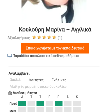
Κουλούρη Μαρίνα – Αγγλικά
★★★★★
Αξιολογήσεις:
(1)
Επικοινωνήστε με τον εκπαιδευτικό
Παραδίδει αποκλειστικά online μαθήματα
Αναλαμβάνει:
Παιδιά
Φοιτητές
Ενήλικες
Μαθητές με μαθησιακές δυσκολίες
Διαθεσιμότητα
Δ
Τ
Τ
Π
Π
Σ
Κ
Πρωί
Μεσ.