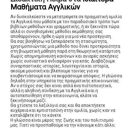
Μαθήματα Αγγλικών
Αν δυσκολεύεστε να μετατρέψετε σε πραγματική ομιλία
τα Αγγλικά που μάθατε με τον παραδοσιακό τρόπο των
βιβλίων μεθόδων και γραμματικής, ή αν ξεκινάτε τώρα
αλλά οι συνηθισμένες μέθοδοι εκμάθησης σας
αποθαρρύνουν, ήρθε η ώρα για μια νέα προσέγγιση.
Θα σας βοηθήσω να ξεπεράσετε τη στασιμότητα,
χρησιμοποιώντας μια μέθοδο που δίνει προτεραιότητα
στη βιωματική μάθηση παρά στη θεωρητική κατάρτιση.
Χωρίς απομνημόνευση κανόνων και ανιαρές ασκήσεις
χωρίς ουσιαστικό ενδιαφέρον για εσάς. Διαβάζουμε
συναρπαστικές ιστορίες, λογοτεχνία και ιστορία,
ακούμε μουσική και βλέπουμε ταινίες για να
κουβεντιάσουμε και να εκφράσουμε απόψεις. Η γλώσσα
δηλαδή στην υπηρεσία της πραγματικής επικοινωνίας.
Αν ο στόχος σας δεν είναι απλά ένα πιστοποιητικό,
αλλά η αληθινή σύνδεση με τα Αγγλικά και η
αυτοπεποίθηση στην επικοινωνία, ελάτε να
ξεκινήσουμε μαζί.
Θα χτίσετε το λεξιλόγιό σας και θα αποκτήσετε
ευχέρεια και εμπιστοσύνη στην ομιλία, χωρίς καν να
καταλάβετε ότι το κάνετε.
Η γλώσσα είναι μέρος της ζωής και του πολιτισμού
μας. Γιατί να προσπαθούμε να την κάνουμε κάτι άλλο;