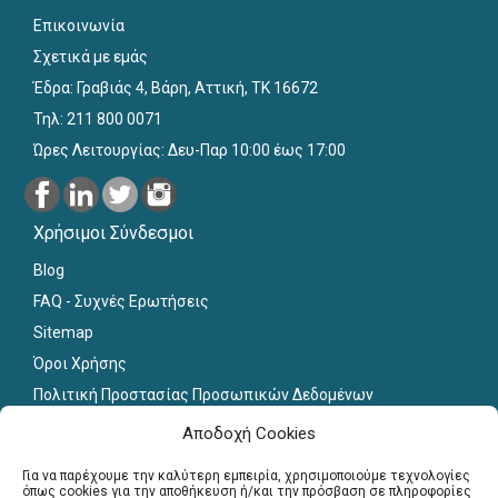
Επικοινωνία
Σχετικά με εμάς
Έδρα: Γραβιάς 4, Βάρη, Αττική, ΤΚ 16672
Τηλ: 211 800 0071
Ώρες Λειτουργίας: Δευ-Παρ 10:00 έως 17:00
Χρήσιμοι Σύνδεσμοι
Blog
FAQ - Συχνές Ερωτήσεις
Sitemap
Όροι Χρήσης
Πολιτική Προστασίας Προσωπικών Δεδομένων
Εκπαιδευτικό Υλικό
Αποδοχή Cookies
Για εκπαιδευτικούς
Για να παρέχουμε την καλύτερη εμπειρία, χρησιμοποιούμε τεχνολογίες
όπως cookies για την αποθήκευση ή/και την πρόσβαση σε πληροφορίες