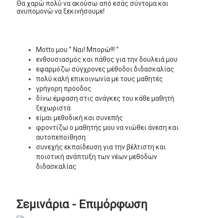
Θα χαρώ πολύ να ακούσω από εσάς σύντομα και
ανυπομονώ να ξεκινήσουμε!
Motto μου ” Ναι! Μπορώ!!! ”
ενθουσιασμός και πάθος για την δουλειά μου
εφαρμόζω σύγχρονες μέθοδοι διδασκαλίας
πολύ καλή επικοινωνία με τους μαθητές
γρήγορη πρόοδος
δίνω έμφαση στις ανάγκες του κάθε μαθητή
ξεχωριστά
είμαι μεθοδική και συνεπής
φροντίζω ο μαθητής μου να νιώθει άνεση και
αυτοπεποίθηση
συνεχής εκπαίδευση για την βέλτιστη και
ποιοτική ανάπτυξη των νέων μεθόδων
διδασκαλίας
Σεμινάρια - Επιμόρφωση