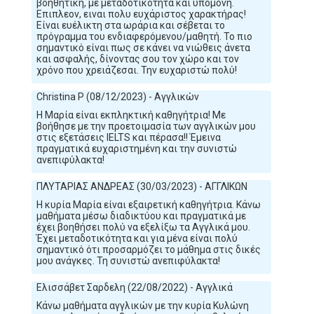
βοηθητική, με μεταδοτικοτητα και υπομονή.
Επιπλεον, ειναι πολυ ευχάριστος χαρακτήρας!
Είναι ευέλικτη στα ωράρια και σέβεται το
πρόγραμμα του ενδιαφερόμενου/μαθητή. Το πιο
σημαντικό είναι πως σε κάνει να νιώθεις άνετα
και ασφαλής, δίνοντας σου τον χώρο και τον
χρόνο που χρειάζεσαι. Την ευχαριστώ πολύ!
Christina P (08/12/2023) - Αγγλικών
Η Μαρία είναι εκπληκτική καθηγήτρια! Με
βοήθησε με την προετοιμασία των αγγλικών μου
στις εξετάσεις IELTS και πέρασα!! Έμεινα
πραγματικά ευχαριστημένη και την συνιστώ
ανεπιφύλακτα!
ΠΛΥΤΑΡΙΑΣ ΑΝΔΡΕΑΣ (30/03/2023) - ΑΓΓΛΙΚΩΝ
Η κυρία Μαρία είναι εξαιρετική καθηγήτρια. Κάνω
μαθήματα μέσω διαδικτύου και πραγματικά με
έχει βοηθήσει πολύ να εξελίξω τα Αγγλικά μου.
Έχει μεταδοτικότητα και για μένα είναι πολύ
σημαντικό ότι προσαρμόζει το μάθημα στις δικές
μου ανάγκες. Τη συνιστώ ανεπιφύλακτα!
Ελισσάβετ Σαρδελη (22/08/2022) - Αγγλικά
Κάνω μαθήματα αγγλικών με την κυρία Κυλώνη