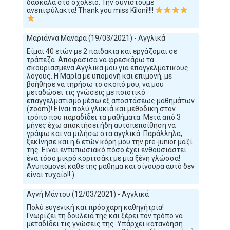
δασκάλα στο σχολείο. Την συνιστούμε
ανεπιφύλακτα! Thank you miss Kiloni!!!!
Μαριάννα Μαναρα (19/03/2021) - Αγγλικά
Είμαι 40 ετών με 2 παιδακια και εργάζομαι σε
τράπεζα. Αποφάσισα να φρεσκάρω τα
σκουριασμενα Αγγλικα μου για επαγγελματικους
λογους. Η Μαρία με υπομονή και επιμονή, με
βοήθησε να τηρήσω το σκοπό μου, να μου
μεταδώσει τις γνώσεις με ποιοτικό
επαγγελματισμο μέσω εξ αποστάσεως μαθημάτων
(zoom)! Είναι πολύ γλυκιά και μεθοδικη στον
τρόπο που παραδίδει τα μαθήματα. Μετά από 3
μήνες έχω αποκτήσει ήδη αυτοπεποίθηση να
γράψω και να μιλήσω στα αγγλικά. Παράλληλα,
ξεκίνησε και η 6 ετών κόρη μου την pre-junior μαζί
της. Είναι εντυπωσιακό πόσο έχει ενθουσιαστεί
ένα τόσο μικρό κοριτσάκι με μια ξένη γλώσσα!
Ανυπομονεί κάθε της μάθημα και σίγουρα αυτό δεν
είναι τυχαίο!! )
Αγνή Μάντου (12/03/2021) - Αγγλικά
Πολύ ευγενική και πρόσχαρη καθηγήτρια!
Γνωρίζει τη δουλειά της και ξέρει τον τρόπο να
μεταδίδει τις γνώσεις της. Υπάρχει κατανόηση