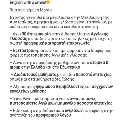
English with a smile!
Γεια σας, είμαι η Μαρία
Έχοντας γεννηθεί και μεγαλώσει στην Μελβούρνη της
Αυστραλίας, η
μητρική
μου γλώσσα είναι τα αγγλικά, με
ουδέτερη προφορά που είναι εύκολα κατανοητή
– έχω
30 έτη εμπειρία
στην διδασκαλία της
Αγγλικής
Γλώσσας
σε παιδιά, φοιτητές και ενήλικες με στόχο τη
σωστή
προφορική και γραπτή επικοινωνία
– Εξετάστρια
γραπτών και προφορικών για διάφορους
φορείς πιστοποίησης Αγγλικής γλώσσας
– Δυνατότητα παράδοσης μαθημάτων τόσο
ατομικά &
group
στην
Ελλάδα
και στο
Εξωτερικό
–
Διαδικτυακά μαθήματα
με τα ίδια
ποσοστά επιτυχίας
όπως και στα μαθήματα δια ζώσης
– Αξιοποίηση
ψηφιακού περιβάλλοντος
και
σύγχρονων
εργαλείων μάθησης
– Υπεύθυνη προετοιμασία για αναγνωρισμένες
πιστοποιήσεις Αγγλικών με μεγάλο ποσοστό επιτυχίας
– Ειδίκευση στην διδασκαλία
ενηλίκων
με έμφαση στην
ανάπτυξη του
προφορικού λόγου