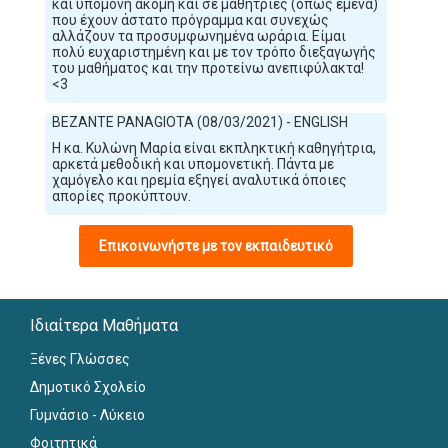
και υπομονή ακόμη και σε μαθήτριες (όπως εμένα)
που έχουν άστατο πρόγραμμα και συνεχώς
αλλάζουν τα προσυμφωνημένα ωράρια. Είμαι
πολύ ευχαριστημένη και με τον τρόπο διεξαγωγής
του μαθήματος και την προτείνω ανεπιφύλακτα!
<3
BEZANTE PANAGIOTA (08/03/2021) - ENGLISH
Η κα. Κυλώνη Μαρία είναι εκπληκτική καθηγήτρια,
αρκετά μεθοδική και υπομονετική. Πάντα με
χαμόγελο και ηρεμία εξηγεί αναλυτικά όποιες
απορίες προκύπτουν.
Επικοινωνήστε με τον εκπαιδευτικό
Ιδιαίτερα Μαθήματα
Ξένες Γλώσσες
Δημοτικό Σχολείο
Γυμνάσιο - Λύκειο
Φοιτητικά