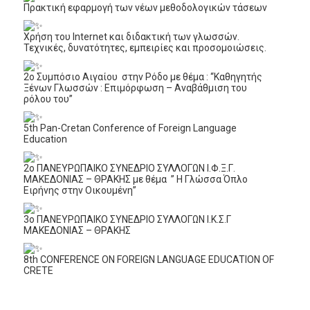
Πρακτική εφαρμογή των νέων μεθοδολογικών τάσεων
Χρήση του Internet και διδακτική των γλωσσών.
Τεχνικές, δυνατότητες, εμπειρίες και προσομοιώσεις.
2ο Συμπόσιο Αιγαίου στην Ρόδο με θέμα : “Καθηγητής
Ξένων Γλωσσών : Επιμόρφωση – Αναβάθμιση του
ρόλου του”
5th Pan-Cretan Conference of Foreign Language
Education
2ο ΠΑΝΕΥΡΩΠΑΙΚΟ ΣΥΝΕΔΡΙΟ ΣΥΛΛΟΓΩΝ Ι.Φ.Ξ.Γ.
ΜΑΚΕΔΟΝΙΑΣ – ΘΡΑΚΗΣ με θέμα ” Η Γλώσσα Όπλο
Ειρήνης στην Οικουμένη”
3ο ΠΑΝΕΥΡΩΠΑΙΚΟ ΣΥΝΕΔΡΙΟ ΣΥΛΛΟΓΩΝ Ι.Κ.Σ.Γ
ΜΑΚΕΔΟΝΙΑΣ – ΘΡΑΚΗΣ
8th CONFERENCE ON FOREIGN LANGUAGE EDUCATION OF
CRETE