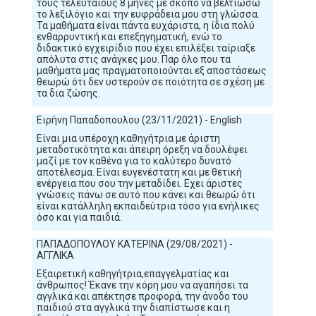
τους τελευταίους 8 μήνες με σκοπό να βελτιώσω
το λεξιλόγιο και την ευφράδεια μου στη γλώσσα.
Τα μαθήματα είναι πάντα ευχάριστα, η ίδια πολύ
ενθαρρυντική και επεξηγηματική, ενώ το
διδακτικό εγχειρίδιο που έχει επιλέξει ταίριαξε
απόλυτα στις ανάγκες μου. Παρ όλο που τα
μαθήματα μας πραγματοποιούνται εξ αποστάσεως
θεωρώ ότι δεν υστερούν σε ποιότητα σε σχέση με
τα δια ζώσης.
Ειρήνη Παπαδοπουλου (23/11/2021) - English
Είναι μια υπέροχη καθηγήτρια με άριστη
μεταδοτικότητα και άπειρη όρεξη να δουλέψει
μαζί με τον καθένα για το καλύτερο δυνατό
αποτέλεσμα. Είναι ευγενέστατη και με θετική
ενέργεια που σου την μεταδίδει. Εχει άριστες
γνώσεις πάνω σε αυτό που κάνει και θεωρώ ότι
είναι κατάλληλη εκπαιδεύτρια τόσο για ενήλικες
όσο και για παιδιά.
ΠΑΠΑΔΟΠΟΥΛΟΥ ΚΑΤΕΡΙΝΑ (29/08/2021) -
ΑΓΓΛΙΚΑ
Εξαιρετική καθηγήτρια,επαγγελματίας και
άνθρωπος! Έκανε την κόρη μου να αγαπήσει τα
αγγλικά και απέκτησε προφορά, την άνοδο του
παιδιού στα αγγλικά την διαπίστωσε και η