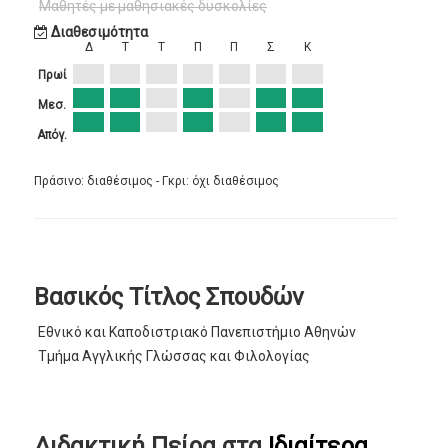
Μαθητές με μαθησιακές δυσκολίες
Διαθεσιμότητα
Δ
Τ
Τ
Π
Π
Σ
Κ
Πρωί
Μεσ.
Απόγ.
Πράσινο: διαθέσιμος - Γκρι: όχι διαθέσιμος
Βασικός Τίτλος Σπουδών
Εθνικό και Καποδιστριακό Πανεπιστήμιο Αθηνών
Τμήμα Αγγλικής Γλώσσας και Φιλολογίας
Διδακτική Πείρα στα
Ιδιαίτερα