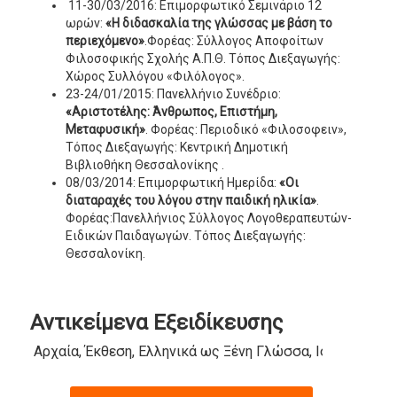
11-30/03/2016: Επιμορφωτικό Σεμινάριο 12
ωρών:
«Η διδασκαλία της
γλώσσας με βάση το
περιεχόμενο»
.Φορέας: Σύλλογος Αποφοίτων
Φιλοσοφικής Σχολής Α.Π.Θ. Τόπος Διεξαγωγής:
Χώρος Συλλόγου «Φιλόλογος».
23-24/01/2015: Πανελλήνιο Συνέδριο:
«Αριστοτέλης: Άνθρωπος,
Επιστήμη,
Μεταφυσική»
. Φορέας: Περιοδικό «Φιλοσοφειν»,
Τόπος Διεξαγωγής: Κεντρική Δημοτική
Βιβλιοθήκη Θεσσαλονίκης .
08/03/2014: Επιμορφωτική Ημερίδα:
«Οι
διαταραχές του λόγου στην
παιδική ηλικία»
.
Φορέας:Πανελλήνιος Σύλλογος Λογοθεραπευτών-
Ειδικών Παιδαγωγών. Τόπος Διεξαγωγής:
Θεσσαλονίκη.
Αντικείμενα Εξειδίκευσης
Αρχαία, Έκθεση, Ελληνικά ως Ξένη Γλώσσα, Ιστορία, Λατ