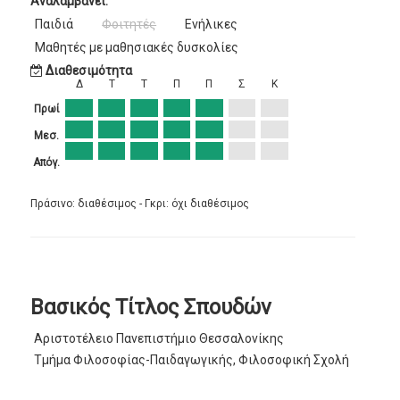
Αναλαμβάνει:
Παιδιά
Φοιτητές
Ενήλικες
Μαθητές με μαθησιακές δυσκολίες
Διαθεσιμότητα
Δ
Τ
Τ
Π
Π
Σ
Κ
Πρωί
Μεσ.
Απόγ.
Πράσινο: διαθέσιμος - Γκρι: όχι διαθέσιμος
Βασικός Τίτλος Σπουδών
Αριστοτέλειο Πανεπιστήμιο Θεσσαλονίκης
Τμήμα Φιλοσοφίας-Παιδαγωγικής, Φιλοσοφική Σχολή