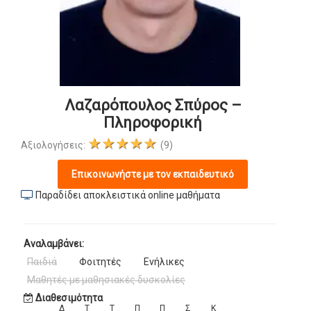
Λαζαρόπουλος Σπύρος –
Πληροφορική
★★★★★
Αξιολογήσεις:
(9)
Επικοινωνήστε με τον εκπαιδευτικό
Παραδίδει αποκλειστικά online μαθήματα
Αναλαμβάνει:
Παιδιά
Φοιτητές
Ενήλικες
Μαθητές με μαθησιακές δυσκολίες
Διαθεσιμότητα
Δ
Τ
Τ
Π
Π
Σ
Κ