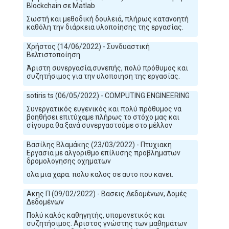
Blockchain σε Matlab
Σωστή και μεθοδική δουλειά, πλήρως κατανοητή
καθόλη την διάρκεια υλοποίησης της εργασίας.
Χρήστος (14/06/2022) - Συνδυαστική
Βελτιστοποίηση
Άριστη συνεργασία,συνεπής, πολύ πρόθυμος και
συζητήσιμος για την υλοποιηση της εργασίας.
sotiris ts (06/05/2022) - COMPUTING ENGINEERING
Συνεργατικός ευγενικός και πολύ πρόθυμος να
βοηθήσει επιτύχαμε πλήρως το στόχο μας και
σίγουρα θα ξανά συνεργαστούμε στο μέλλον
Βασίλης Βλαμάκης (23/03/2022) - Πτυχιακη
Εργασια με αλγοριθμο επίλυσης προβληματων
δρομολογησης οχηματων
ολα μια χαρα. πολυ καλος σε αυτο που κανει.
Ακης Π (09/02/2022) - Βασεις Δεδομένων, Δομές
Δεδομένων
Πολύ καλός καθηγητής, υπομονετικός και
συζητήσιμος. Αριστος γνώστης των μαθημάτων