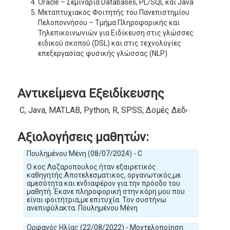
Oracle – Σεμινάρια Databases, PL/SQL και Java
Μεταπτυχιακός Φοιτητής του Πανεπιστημίου
Πελοποννήσου – Τμήμα Πληροφορικής και
Τηλεπικοινωνιών για Ειδίκευση στις γλώσσες
ειδικού σκοπού (DSL) και στις τεχνολογίες
επεξεργασίας φυσικής γλώσσας (NLP)
Αντικείμενα Εξειδίκευσης
C, Java, MATLAB, Python, R, SPSS, Δομές Δεδομένων
Αξιολογήσεις μαθητών:
Πουλημένου Μένη (08/07/2024) - C
Ο κος Λαζαροπουλος ήταν εξαιρετικός
καθηγητής.Αποτελεσματικος, οργανωτικός,με
αμεσότητα και ενδιαφέρον για την πρόοδο του
μαθητή. Έκανε πληροφορική στην κόρη μου που
είναι φοιτήτρια,με επιτυχία. Τον συστήνω
ανεπιφύλακτα. Πουλημένου Μένη
Ορφανός Ηλίας (22/08/2022) - Μοντελοποίηση