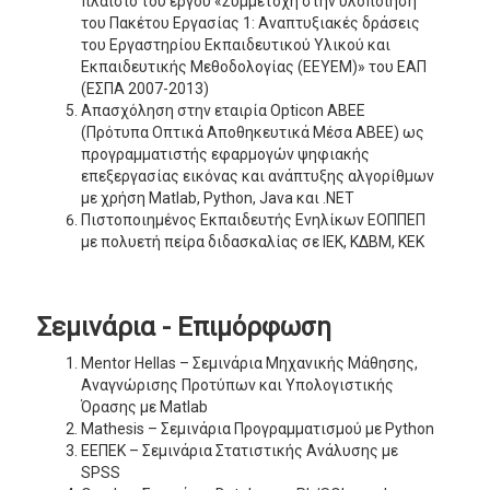
πλαίσιο του έργου «Συμμετοχή στην υλοποίηση
του Πακέτου Εργασίας 1: Αναπτυξιακές δράσεις
του Εργαστηρίου Εκπαιδευτικού Υλικού και
Εκπαιδευτικής Μεθοδολογίας (ΕΕΥΕΜ)» του ΕΑΠ
(ΕΣΠΑ 2007-2013)
Απασχόληση στην εταιρία Opticon ΑΒΕΕ
(Πρότυπα Οπτικά Αποθηκευτικά Μέσα ΑΒΕΕ) ως
προγραμματιστής εφαρμογών ψηφιακής
επεξεργασίας εικόνας και ανάπτυξης αλγορίθμων
με χρήση Matlab, Python, Java και .NET
Πιστοποιημένος Εκπαιδευτής Ενηλίκων ΕΟΠΠΕΠ
με πολυετή πείρα διδασκαλίας σε ΙΕΚ, ΚΔΒΜ, ΚΕΚ
Σεμινάρια - Επιμόρφωση
Mentor Hellas – Σεμινάρια Μηχανικής Μάθησης,
Αναγνώρισης Προτύπων και Υπολογιστικής
Όρασης με Matlab
Mathesis – Σεμινάρια Προγραμματισμού με Python
ΕΕΠΕΚ – Σεμινάρια Στατιστικής Ανάλυσης με
SPSS